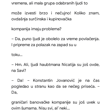
vremena, ali mala grupa odabranih ljudi to
može izvesti brzo i nečujno! Koliko znam,
ovdašnja surčinska i kupinovačka
kompanija imaju problema?
– Da, puno ljudi je obolelo za vreme povlačenja.
I pripreme za polazak na zapad su u
toku…
– Hm. Ali, ljudi haubtmana Nicatija su još ovde,
na Savi?
– Da! – Konstantin Jovanović je na čas
pogledao u stranu kao da se nečeg priseća. –
Da,
graničari banovačke kompanije su još uvek u
ovim šumama. Nisu svi, al’ neki…