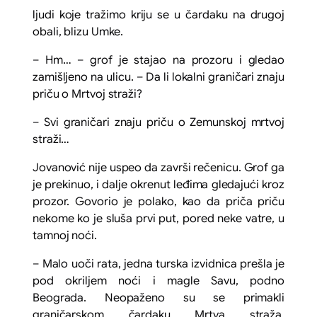
ljudi koje tražimo kriju se u čardaku na drugoj
obali, blizu Umke.
– Hm… – grof je stajao na prozoru i gledao
zamišljeno na ulicu. – Da li lokalni graničari znaju
priču o
Mrtvoj straži
?
– Svi graničari znaju priču o
Zemunskoj mrtvoj
straži
…
Jovanović nije uspeo da završi rečenicu. Grof ga
je prekinuo, i dalje okrenut leđima gledajući kroz
prozor. Govorio je polako, kao da priča priču
nekome ko je sluša prvi put, pored neke vatre, u
tamnoj noći.
– Malo uoči rata, jedna turska izvidnica prešla je
pod okriljem noći i magle Savu, podno
Beograda. Neopaženo su se primakli
graničarskom čardaku
Mrtva straža
,