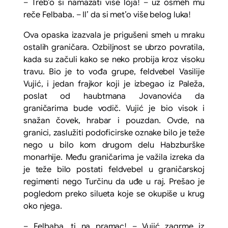
– Treb’o si namazati više loja! – uz osmeh mu
reče Felbaba. – Il’ da si met’o više belog luka!
Ova opaska izazvala je prigušeni smeh u mraku
ostalih graničara. Ozbiljnost se ubrzo povratila,
kada su začuli kako se neko probija kroz visoku
travu. Bio je to vođa grupe, feldvebel Vasilije
Vujić, i jedan frajkor koji je izbegao iz Paleža,
poslat od haubtmana Jovanovića da
graničarima bude vodič. Vujić je bio visok i
snažan čovek, hrabar i pouzdan. Ovde, na
granici, zaslužiti podoficirske oznake bilo je teže
nego u bilo kom drugom delu Habzburške
monarhije. Među graničarima je važila izreka da
je teže bilo postati feldvebel u graničarskoj
regimenti nego Turčinu da uđe u raj. Prešao je
pogledom preko silueta koje se okupiše u krug
oko njega.
– Felbaba, ti na pramac! – Vujić zagrme iz