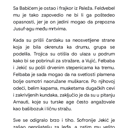
Sa Babićem je ostao i frajkor iz Paleža. Feldvebel
mu je tako zapovedio ne bi li ga poštedeo
opasnosti, jer je on jedini mogao da prepozna
Jusuf-agu među mrtvima.
Kada su prišli čardaku sa neosvetljene strane
koja je bila okrenuta ka drumu, grupa se
podelila. Trojica su otišla do ulaza u podrum
kako bi se pobrinuli za stražare, a Vujić, Felbaba
i Jekić su pošli drvenim stepenicama ka tremu.
Felbaba je sada mogao da na svetlosti plamena
bolje osmotri naoružane muškarce. Po njihovoj
odeći, belim kapama, musketama dugačkih cevi
i zakrivljenih kundaka, zaključio je da su u pitanju
Arnauti, koje su turske age često angažovale
kao bašibozuk i ličnu stražu.
Sve se odigralo brzo i tiho. Sofronije Jekić je
zašao neprijatelju za leđa, a zatim mu vešto