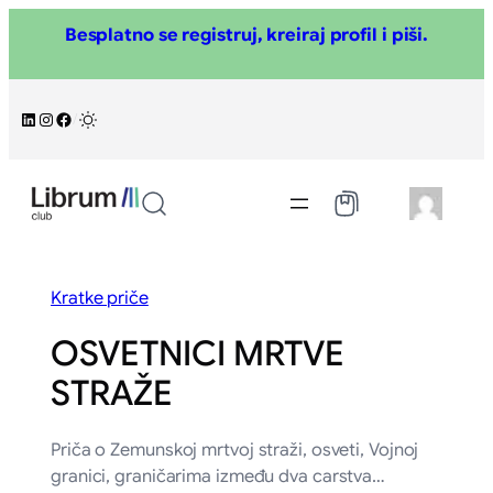
Skoči
Besplatno se registruj, kreiraj profil i piši.
na
sadržaj
LinkedIn
Instagram
Facebook
/
Kratke priče
OSVETNICI MRTVE
STRAŽE
Priča o Zemunskoj mrtvoj straži, osveti, Vojnoj
granici, graničarima između dva carstva…