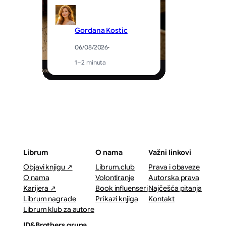
Gordana Kostic
06/08/2026
·
1–2 minuta
Librum
O nama
Važni linkovi
Objavi knjigu ↗
Librum.club
Prava i obaveze
O nama
Volontiranje
Autorska prava
Karijera ↗
Book influenseri
Najčešća pitanja
Librum nagrade
Prikazi knjiga
Kontakt
Librum klub za autore
ID&Brothers grupa