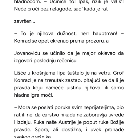
hladnoćom. – Učiniće to! Ipak, rizik je velik’!
Neće proći bez nelagode, sad’ kada je rat
završen…
– To je njihova dužnost, herr haubtman! –
Konrad se opet okrenuo prema prozoru, a
Jovanoviću se učinilo da je major oklevao da
izgovori poslednju rečenicu.
Lišće u krošnjama lipa šuštalo je na vetru. Grof
Konrad je na trenutak zastao, pitajući se da li je
pravda koju nameće uistinu njihova, ili samo
hladna igra moći.
– Mora se poslati poruka svim neprijateljima, bio
rat ili ne, da carstvo nikada ne zaboravlja uvrede
i izdaju. Ruka naše Austrije je poput ruke Božije
pravde. Spora, ali dostižna, i uvek pronađe
svakog grešnika…