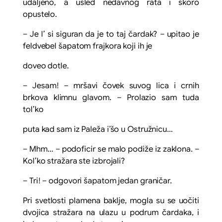
udaljeno, a usled nedavnog rata i skoro
opustelo.
– Je l’ si siguran da je to taj čardak? – upitao je
feldvebel šapatom frajkora koji ih je
doveo dotle.
– Jesam! – mršavi čovek suvog lica i crnih
brkova klimnu glavom. – Prolazio sam tuda
tol’ko
puta kad sam iz Paleža i’šo u Ostružnicu…
– Mhm… – podoficir se malo podiže iz zaklona. –
Kol’ko stražara ste izbrojali?
– Tri! – odgovori šapatom jedan graničar.
Pri svetlosti plamena baklje, mogla su se uočiti
dvojica stražara na ulazu u podrum čardaka, i