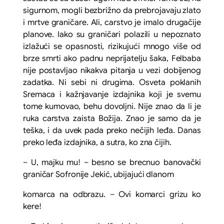
sigurnom, mogli bezbrižno da prebrojavaju zlato
i mrtve graničare. Ali, carstvo je imalo drugačije
planove. Iako su graničari polazili u nepoznato
izlažući se opasnosti, rizikujući mnogo više od
brze smrti ako padnu neprijatelju šaka, Felbaba
nije postavljao nikakva pitanja u vezi dobijenog
zadatka. Ni sebi ni drugima. Osveta poklanih
Sremaca i kažnjavanje izdajnika koji je svemu
tome kumovao, behu dovoljni. Nije znao da li je
ruka carstva zaista Božija. Znao je samo da je
teška, i da uvek pada preko nečijih leđa. Danas
preko leđa izdajnika, a sutra, ko zna čijih.
– U, majku mu! – besno se brecnuo banovački
graničar Sofronije Jekić, ubijajući dlanom
komarca na odbrazu. – Ovi komarci grizu ko
kere!