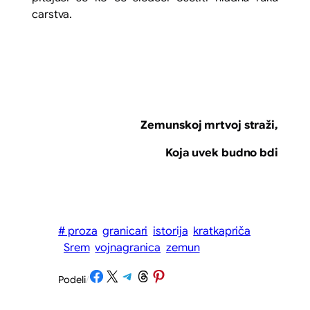
carstva.
Zemunskoj mrtvoj straži,
Koja uvek budno bdi
# proza
granicari
istorija
kratkapriča
Srem
vojnagranica
zemun
Share on Facebook
Share on X
Share on Telegram
Share on Threads
Share on Pinterest
Podeli
/