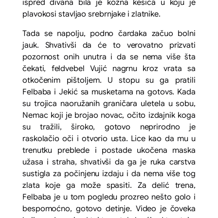
ispred divana bila je kožna kesica u koju je
plavokosi stavljao srebrnjake i zlatnike.
Tada se napolju, podno čardaka začuo bolni
jauk. Shvativši da će to verovatno prizvati
pozornost onih unutra i da se nema više šta
čekati, feldvebel Vujić nagrnu kroz vrata sa
otkočenim pištoljem. U stopu su ga pratili
Felbaba i Jekić sa musketama na gotovs. Kada
su trojica naoružanih graničara uletela u sobu,
Nemac koji je brojao novac, očito izdajnik koga
su tražili, široko, gotovo neprirodno je
raskolačio oči i otvorio usta. Lice kao da mu u
trenutku preblede i postade ukočena maska
užasa i straha, shvativši da ga je ruka carstva
sustigla za počinjenu izdaju i da nema više tog
zlata koje ga može spasiti. Za delić trena,
Felbaba je u tom pogledu prozreo nešto golo i
bespomoćno, gotovo detinje. Video je čoveka