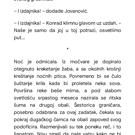
– I izdajnika! – dodade Jovanović.
– I izdajnika! – Konrad klimnu glavom uz uzdah. –
Naše je samo da joj u toj potrazi, osvetlimo
put…
*
Noć je odmicala. Iz močvare je dopiralo
otegnuto kreketanje žaba, a sa okolnih krošnji
kreštanje noćnih ptica. Povremeno bi se čulo
šuštanje krila kada bi proletela neka sova.
Površina reke beše mirna, a pod slabom
svetlošću srpastog meseca nazirala se ritska
šuma na drugoj obali. Šestorica graničara,
posebno odabrana za ovaj zadatak, čekala su
pokraj dugačkog čamca na obali zapoved svog
podoficira. Razmenjivali su tek poneku reč, i to
šapatom. Nisu smeli da pale vatru kako ne bi