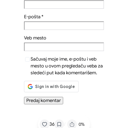
E-pošta
*
Veb mesto
Sačuvaj moje ime, e-poštu i veb
mesto u ovom pregledaču veba za
sledeći put kada komentarišem.
/
36
0%