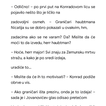
– Odlično! – po prvi put na Konradovom licu se
pojavilo nešto što je ličilo na
zadovoljni osmeh. – Graničari haubtmana
Nicatija su se dobro pokazali u ovakvim, hm,
zadacima ako se ne varam? Da? Mislite da će
moći to da izvedu,
herr
haubtman?
– Hoće,
herr
major! Svi znaju za Zemunsku mrtvu
stražu, a kako je po sredi izdaja,
uradiće to…
– Mislite da će ih to motivisati? – Konrad podiže
obrve u vis.
– Ako graničari išta preziru, onda je to izdaja! –
sada je i Jovanovićev glas odisao pretećom