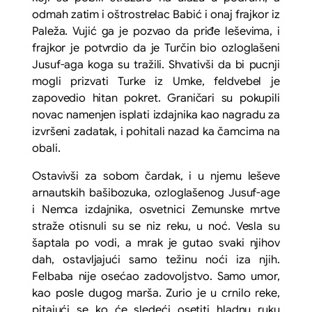
odmah zatim i oštrostrelac Babić i onaj frajkor iz
Paleža. Vujić ga je pozvao da priđe leševima, i
frajkor je potvrdio da je Turčin bio ozloglašeni
Jusuf-aga koga su tražili. Shvativši da bi pucnji
mogli prizvati Turke iz Umke, feldvebel je
zapovedio hitan pokret. Graničari su pokupili
novac namenjen isplati izdajnika kao nagradu za
izvršeni zadatak, i pohitali nazad ka čamcima na
obali.
Ostavivši za sobom čardak, i u njemu leševe
arnautskih bašibozuka, ozloglašenog Jusuf-age
i Nemca izdajnika, osvetnici
Zemunske mrtve
straže
otisnuli su se niz reku, u noć. Vesla su
šaptala po vodi, a mrak je gutao svaki njihov
dah, ostavljajući samo težinu noći iza njih.
Felbaba nije osećao zadovoljstvo. Samo umor,
kao posle dugog marša. Zurio je u crnilo reke,
pitajući se ko će sledeći osetiti hladnu ruku