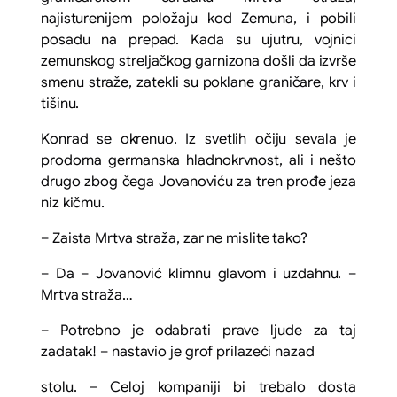
najisturenijem položaju kod Zemuna, i pobili
posadu na prepad. Kada su ujutru, vojnici
zemunskog streljačkog garnizona došli da izvrše
smenu straže, zatekli su poklane graničare, krv i
tišinu.
Konrad se okrenuo. Iz svetlih očiju sevala je
prodorna germanska hladnokrvnost, ali i nešto
drugo zbog čega Jovanoviću za tren prođe jeza
niz kičmu.
– Zaista
Mrtva straža
, zar ne mislite tako?
– Da – Jovanović klimnu glavom i uzdahnu. –
Mrtva straža…
– Potrebno je odabrati prave ljude za taj
zadatak! – nastavio je grof prilazeći nazad
stolu. – Celoj kompaniji bi trebalo dosta