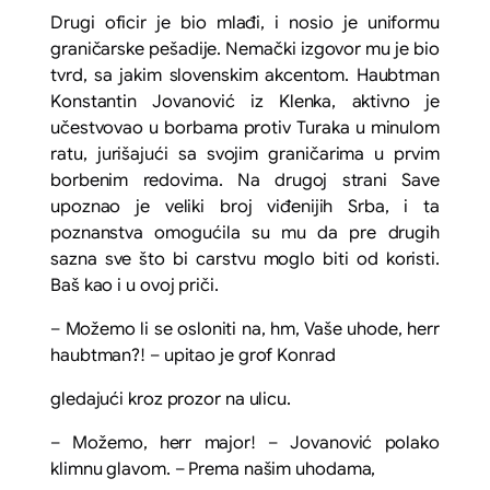
Drugi oficir je bio mlađi, i nosio je uniformu
graničarske pešadije. Nemački izgovor mu je bio
tvrd, sa jakim slovenskim akcentom. Haubtman
Konstantin Jovanović iz Klenka, aktivno je
učestvovao u borbama protiv Turaka u minulom
ratu, jurišajući sa svojim graničarima u prvim
borbenim redovima. Na drugoj strani Save
upoznao je veliki broj viđenijih Srba, i ta
poznanstva omogućila su mu da pre drugih
sazna sve što bi carstvu moglo biti od koristi.
Baš kao i u ovoj priči.
– Možemo li se osloniti na, hm, Vaše uhode,
herr
haubtman?! – upitao je grof Konrad
gledajući kroz prozor na ulicu.
– Možemo,
herr
major! – Jovanović polako
klimnu glavom. – Prema našim uhodama,