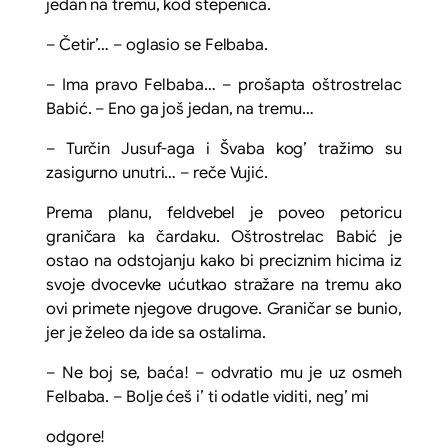
jedan na tremu, kod stepenica.
– Četir’… – oglasio se Felbaba.
– Ima pravo Felbaba… – prošapta oštrostrelac
Babić. – Eno ga još jedan, na tremu…
– Turčin Jusuf-aga i Švaba kog’ tražimo su
zasigurno unutri… – reče Vujić.
Prema planu, feldvebel je poveo petoricu
graničara ka čardaku. Oštrostrelac Babić je
ostao na odstojanju kako bi preciznim hicima iz
svoje dvocevke ućutkao stražare na tremu ako
ovi primete njegove drugove. Graničar se bunio,
jer je želeo da ide sa ostalima.
– Ne boj se, baća! – odvratio mu je uz osmeh
Felbaba. – Bolje ćeš i’ ti odatle viditi, neg’ mi
odgore!