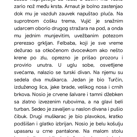
zario nož među krsta. Arnaut je bolno zastenjao
dok mu je vazduh zauvek napuštao pluća. Na
suprotnom ćošku trema, Vujić je snažnim
udarcem oborio drugog stražara na pod, a onda
mu jednim munjevitim, uvežbanim potezom
prerezao grkljan. Felbaba, koji je sve vreme
dežurao sa otkočenom dvocevkom ako nešto
krene po zlu, oprezno je prišao prozoru i
provirio unutra. U uglu sobe, osvetljene
svećama, nalazio se turski divan. Na njemu su
sedela dva muškarca. Jedan je bio Turčin,
izduženog lica, jake brade, velikog nosa i crnih
brkova. Nosio je crvene šalvare i tamni džebken
sa zlatno izvezenim rubovima, a na glavi beli
turban. Sedeo je zavaljen u naslon divana i pušio
čibuk. Drugi muškarac je bio plavokos, kratko
podšišan i glatko izbrijan. Nosio je belu košulju
upasanu u crne pantalone. Na malom stolu