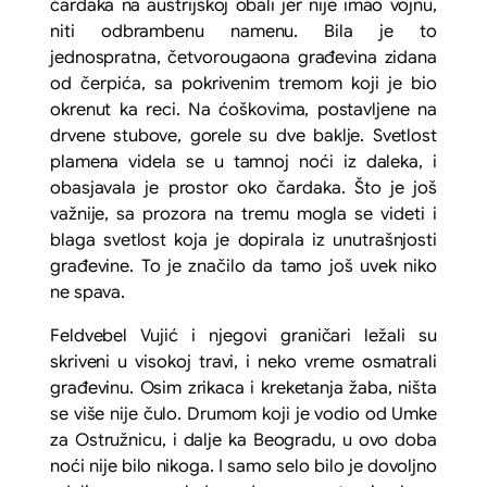
čardaka na austrijskoj obali jer nije imao vojnu,
niti odbrambenu namenu. Bila je to
jednospratna, četvorougaona građevina zidana
od čerpića, sa pokrivenim tremom koji je bio
okrenut ka reci. Na ćoškovima, postavljene na
drvene stubove, gorele su dve baklje. Svetlost
plamena videla se u tamnoj noći iz daleka, i
obasjavala je prostor oko čardaka. Što je još
važnije, sa prozora na tremu mogla se videti i
blaga svetlost koja je dopirala iz unutrašnjosti
građevine. To je značilo da tamo još uvek niko
ne spava.
Feldvebel Vujić i njegovi graničari ležali su
skriveni u visokoj travi, i neko vreme osmatrali
građevinu. Osim zrikaca i kreketanja žaba, ništa
se više nije čulo. Drumom koji je vodio od Umke
za Ostružnicu, i dalje ka Beogradu, u ovo doba
noći nije bilo nikoga. I samo selo bilo je dovoljno