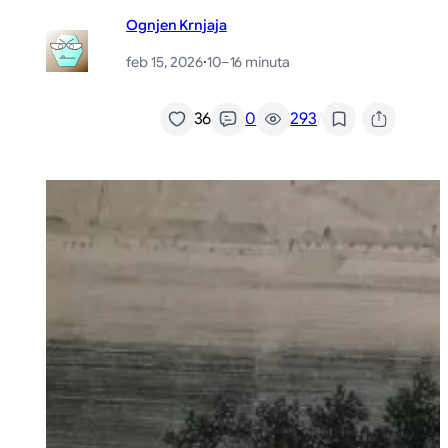
Ognjen Krnjaja
feb 15, 2026
·
10–16 minuta
/
36
0
293