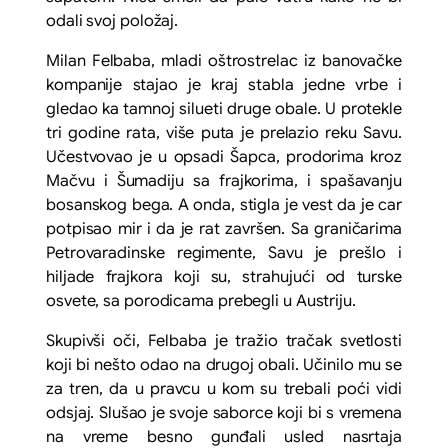
odali svoj položaj.
Milan Felbaba, mladi oštrostrelac iz banovačke
kompanije stajao je kraj stabla jedne vrbe i
gledao ka tamnoj silueti druge obale. U protekle
tri godine rata, više puta je prelazio reku Savu.
Učestvovao je u opsadi Šapca, prodorima kroz
Mačvu i Šumadiju sa frajkorima, i spašavanju
bosanskog bega. A onda, stigla je vest da je car
potpisao mir i da je rat završen. Sa graničarima
Petrovaradinske regimente, Savu je prešlo i
hiljade frajkora koji su, strahujući od turske
osvete, sa porodicama prebegli u Austriju.
Skupivši oči, Felbaba je tražio tračak svetlosti
koji bi nešto odao na drugoj obali. Učinilo mu se
za tren, da u pravcu u kom su trebali poći vidi
odsjaj. Slušao je svoje saborce koji bi s vremena
na vreme besno gunđali usled nasrtaja