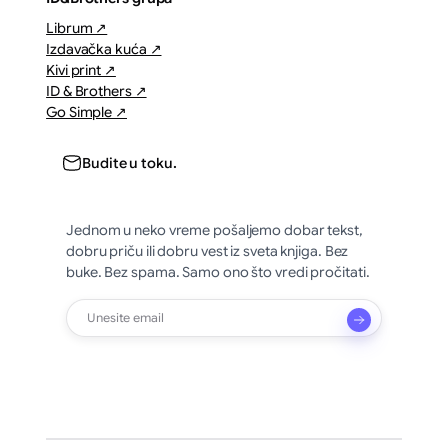
Librum ↗
Izdavačka kuća ↗
Kivi print ↗
ID & Brothers ↗
Go Simple ↗
Budite u toku.
Jednom u neko vreme pošaljemo dobar tekst,
dobru priču ili dobru vest iz sveta knjiga. Bez
buke. Bez spama. Samo ono što vredi pročitati.