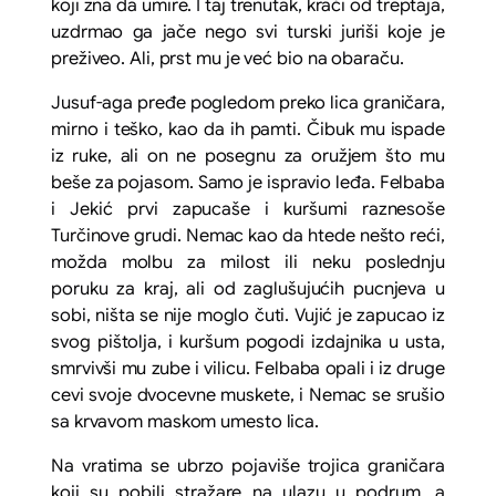
koji zna da umire. I taj trenutak, kraći od treptaja,
uzdrmao ga jače nego svi turski juriši koje je
preživeo. Ali, prst mu je već bio na obaraču.
Jusuf-aga pređe pogledom preko lica graničara,
mirno i teško, kao da ih pamti. Čibuk mu ispade
iz ruke, ali on ne posegnu za oružjem što mu
beše za pojasom. Samo je ispravio leđa. Felbaba
i Jekić prvi zapucaše i kuršumi raznesoše
Turčinove grudi. Nemac kao da htede nešto reći,
možda molbu za milost ili neku poslednju
poruku za kraj, ali od zaglušujućih pucnjeva u
sobi, ništa se nije moglo čuti. Vujić je zapucao iz
svog pištolja, i kuršum pogodi izdajnika u usta,
smrvivši mu zube i vilicu. Felbaba opali i iz druge
cevi svoje dvocevne muskete, i Nemac se srušio
sa krvavom maskom umesto lica.
Na vratima se ubrzo pojaviše trojica graničara
koji su pobili stražare na ulazu u podrum, a