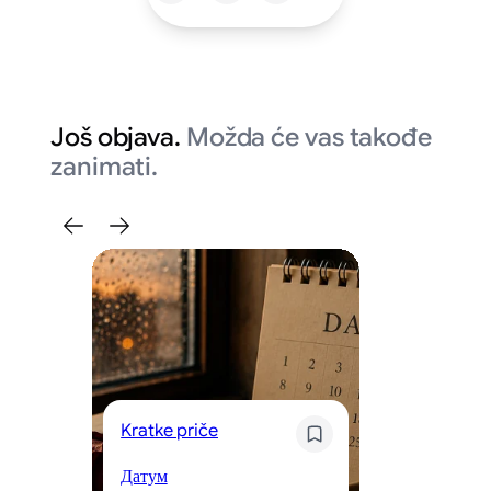
Još objava.
Možda će vas takođe
zanimati.
Kratke priče
Kr
Датум
Og