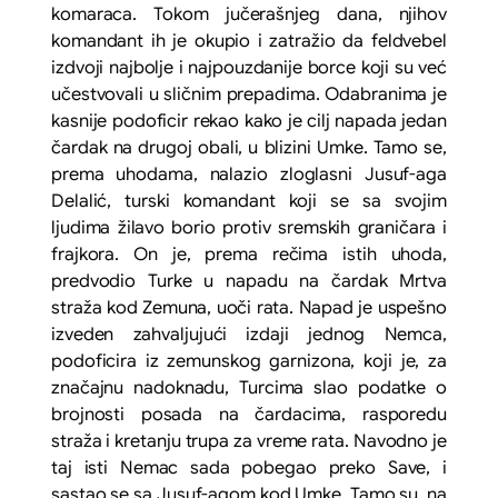
komaraca. Tokom jučerašnjeg dana, njihov
komandant ih je okupio i zatražio da feldvebel
izdvoji najbolje i najpouzdanije borce koji su već
učestvovali u sličnim prepadima. Odabranima je
kasnije podoficir rekao kako je cilj napada jedan
čardak na drugoj obali, u blizini Umke. Tamo se,
prema uhodama, nalazio zloglasni Jusuf-aga
Delalić, turski komandant koji se sa svojim
ljudima žilavo borio protiv sremskih graničara i
frajkora. On je, prema rečima istih uhoda,
predvodio Turke u napadu na čardak Mrtva
straža kod Zemuna, uoči rata. Napad je uspešno
izveden zahvaljujući izdaji jednog Nemca,
podoficira iz zemunskog garnizona, koji je, za
značajnu nadoknadu, Turcima slao podatke o
brojnosti posada na čardacima, rasporedu
straža i kretanju trupa za vreme rata. Navodno je
taj isti Nemac sada pobegao preko Save, i
sastao se sa Jusuf-agom kod Umke. Tamo su, na