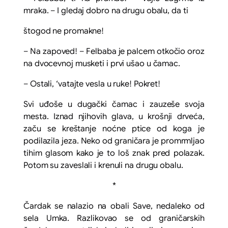
mraka. – I gledaj dobro na drugu obalu, da ti
štogod ne promakne!
– Na zapoved! – Felbaba je palcem otkočio oroz
na dvocevnoj musketi i prvi ušao u čamac.
– Ostali, ‘vatajte vesla u ruke! Pokret!
Svi uđoše u dugački čamac i zauzeše svoja
mesta. Iznad njihovih glava, u krošnji drveća,
začu se kreštanje noćne ptice od koga je
podilazila jeza. Neko od graničara je promrmljao
tihim glasom kako je to loš znak pred polazak.
Potom su zaveslali i krenuli na drugu obalu.
*
Čardak se nalazio na obali Save, nedaleko od
sela Umka. Razlikovao se od graničarskih