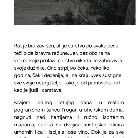
Rat je bio završen, ali je carstvo po svaku cenu
težilo da izravna račune. Jer, bez obzira na
vreme koje prolazi, carstvo nikada ne zaboravlja
svoje dužnike. Ono strpljivo čeka, nekoliko
godina, čak i decenija, ali na kraju uvek sustigne
sve svoje neprijatelje. Tako je od pamtiveka, od
kad je ljudi i carstava.
Krajem jednog letnjeg dana, u malom
pograničnom šancu Progar, u oficirskom domu,
nagnuti nad hartijama i ručno iscrtanim
mapama, sedela su dvojica austrijskih oficira
umornih lica i ispijala loše vino. Dok je za sve