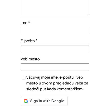
Ime
*
E-pošta
*
Veb mesto
Sačuvaj moje ime, e-poštu i veb
mesto u ovom pregledaču veba za
sledeći put kada komentarišem.