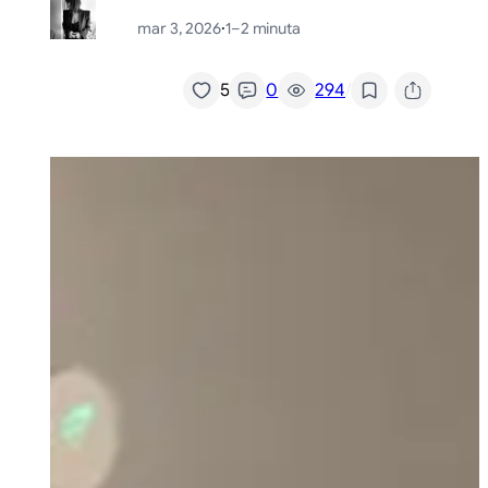
mar 3, 2026
·
1–2 minuta
/
5
0
294