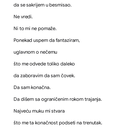
da se sakrijem u besmisao.
Ne vredi.
Ni to mi ne pomaže.
Ponekad uspem da fantaziram,
uglavnom o nečemu
što me odvede toliko daleko
da zaboravim da sam čovek.
Da sam konačna.
Da dišem sa ograničenim rokom trajanja.
Najveću muku mi stvara
što me ta konačnost podseti na trenutak.