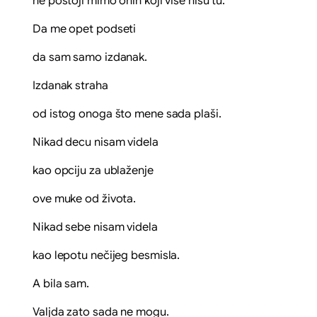
ne postoji mimo onih koji više nisu tu.
Da me opet podseti
da sam samo izdanak.
Izdanak straha
od istog onoga što mene sada plaši.
Nikad decu nisam videla
kao opciju za ublaženje
ove muke od života.
Nikad sebe nisam videla
kao lepotu nečijeg besmisla.
A bila sam.
Valjda zato sada ne mogu.