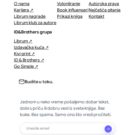
O nama
Volontiranje
Autorska prava
Karijera ↗
Book influenseri
Najčešća pitanja
Librum nagrade
Prikazi knjiga
Kontakt
Librum klub za autore
ID&Brothers grupa
Librum ↗
Izdavačka kuća ↗
Kivi print ↗
ID & Brothers ↗
Go Simple ↗
Budite u toku.
Jednom u neko vreme pošaljemo dobar tekst,
dobru priču ili dobru vest iz sveta knjiga. Bez
buke. Bez spama. Samo ono što vredi pročitati.