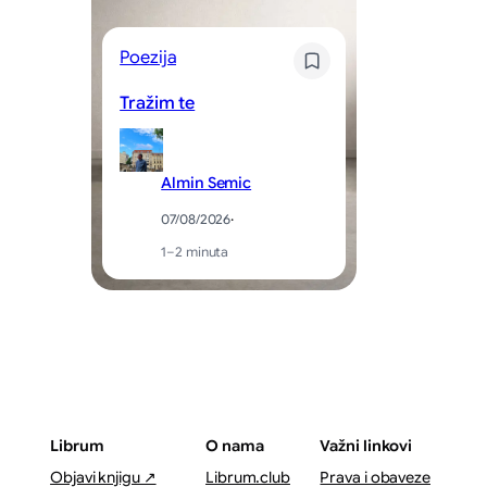
Poezija
Kr
Tražim te
Sv
Almin Semic
07/08/2026
·
1–2 minuta
Librum
O nama
Važni linkovi
Objavi knjigu ↗
Librum.club
Prava i obaveze