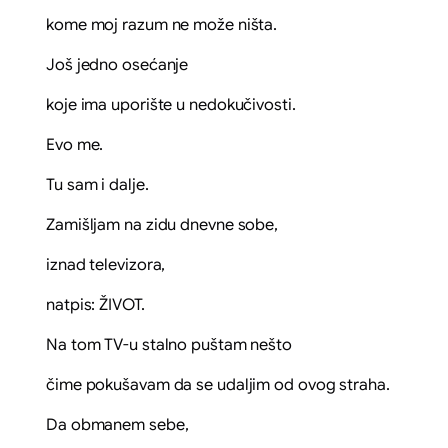
kome moj razum ne može ništa.
Još jedno osećanje
koje ima uporište u nedokučivosti.
Evo me.
Tu sam i dalje.
Zamišljam na zidu dnevne sobe,
iznad televizora,
natpis: ŽIVOT.
Na tom TV-u stalno puštam nešto
čime pokušavam da se udaljim od ovog straha.
Da obmanem sebe,