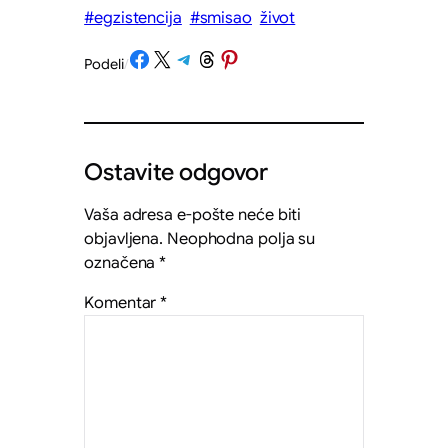
#egzistencija
#smisao
život
Share on Facebook
Share on X
Share on Telegram
Share on Threads
Share on Pinterest
Podeli
/
Ostavite odgovor
Vaša adresa e-pošte neće biti
objavljena.
Neophodna polja su
označena
*
Komentar
*