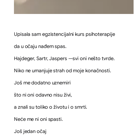
Upisala sam egzistencijalni kurs psihoterapije
da u očaju nađem spas.
Hajdeger, Sartr, Jaspers —svi oni nešto tvrde.
Niko ne umanjuje strah od moje konačnosti.
Još me dodatno uznemiri
što ni oni odavno nisu živi,
a znali su toliko o životu i o smrti.
Neće me ni oni spasti.
Još jedan očaj