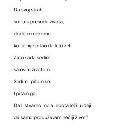
Da svoj strah,
smrtnu presudu života,
dodelim nekome
ko se nije pitao da li to želi.
Zato sada sedim
sa ovim životom.
Sedim i pitam se.
I pitam ga:
Da li stvarno moja lepota leži u ideji
da samo produžavam nečiji život?