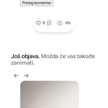
/
5
0%
Još objava.
Možda će vas takođe
zanimati.