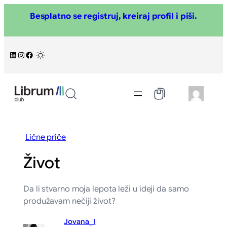
Skoči
Besplatno se registruj, kreiraj profil i piši.
na
sadržaj
LinkedIn
Instagram
Facebook
/
Lične priče
Život
Da li stvarno moja lepota leži u ideji da samo
produžavam nečiji život?
Jovana_I