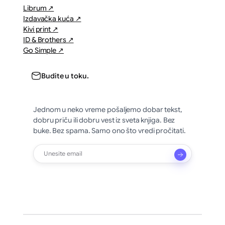
Librum ↗
Izdavačka kuća ↗
Kivi print ↗
ID & Brothers ↗
Go Simple ↗
Budite u toku.
Jednom u neko vreme pošaljemo dobar tekst,
dobru priču ili dobru vest iz sveta knjiga. Bez
buke. Bez spama. Samo ono što vredi pročitati.