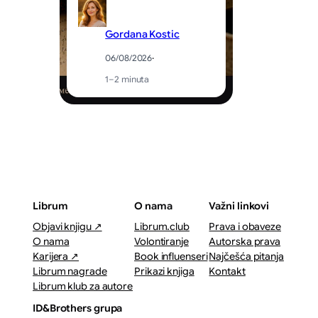
Gordana Kostic
06/08/2026
·
1–2 minuta
Librum
O nama
Važni linkovi
Objavi knjigu ↗
Librum.club
Prava i obaveze
O nama
Volontiranje
Autorska prava
Karijera ↗
Book influenseri
Najčešća pitanja
Librum nagrade
Prikazi knjiga
Kontakt
Librum klub za autore
ID&Brothers grupa