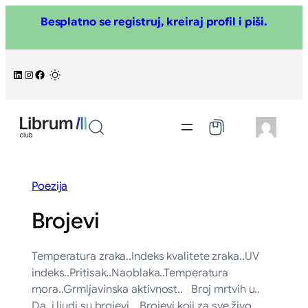
Skoči
Besplatno se registruj, kreiraj profil i piši.
na
sadržaj
LinkedIn
Instagram
Facebook
/
Poezija
Brojevi
Temperatura zraka..Indeks kvalitete zraka..UV
indeks..Pritisak..Naoblaka..Temperatura
mora..Grmljavinska aktivnost.. Broj mrtvih u..
Da, i ljudi su brojevi. Brojevi koji za sve živo