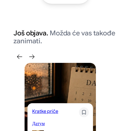
Još objava.
Možda će vas takođe
zanimati.
Kratke priče
Kr
Датум
Og