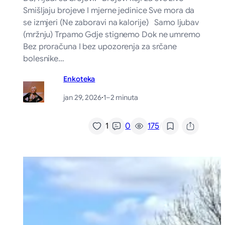
Smišljaju brojeve I mjerne jedinice Sve mora da
se izmjeri (Ne zaboravi na kalorije) Samo ljubav
(mržnju) Trpamo Gdje stignemo Dok ne umremo
Bez proračuna I bez upozorenja za srčane
bolesnike…
Enkoteka
jan 29, 2026
·
1–2 minuta
/
1
0
175