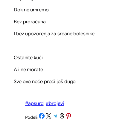
Dok ne umremo
Bez proračuna
I bez upozorenja za srčane bolesnike
Ostanite kući
A i ne morate
Sve ovo neće proći još dugo
#apsurd
#brojevi
Share on Facebook
Share on X
Share on Telegram
Share on Threads
Share on Pinterest
Podeli
/