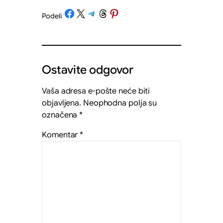
Share on Facebook
Share on X
Share on Telegram
Share on Threads
Share on Pinterest
Podeli
/
Ostavite odgovor
Vaša adresa e-pošte neće biti
objavljena.
Neophodna polja su
označena
*
Komentar
*