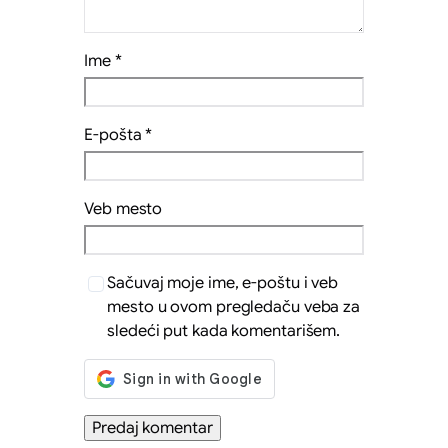
Ime
*
E-pošta
*
Veb mesto
Sačuvaj moje ime, e-poštu i veb
mesto u ovom pregledaču veba za
sledeći put kada komentarišem.