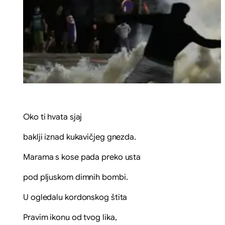
Oko ti hvata sjaj
baklji iznad kukavičjeg gnezda.
Marama s kose pada preko usta
pod pljuskom dimnih bombi.
U ogledalu kordonskog štita
Pravim ikonu od tvog lika,