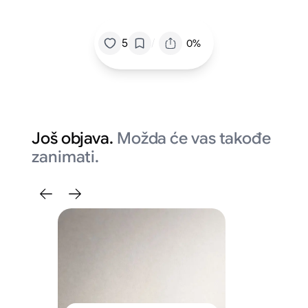
/
5
0%
Još objava.
Možda će vas takođe
zanimati.