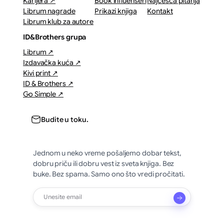
Karijera ↗
Book influenseri
Najčešća pitanja
Librum nagrade
Prikazi knjiga
Kontakt
Librum klub za autore
ID&Brothers grupa
Librum ↗
Izdavačka kuća ↗
Kivi print ↗
ID & Brothers ↗
Go Simple ↗
Budite u toku.
Jednom u neko vreme pošaljemo dobar tekst,
dobru priču ili dobru vest iz sveta knjiga. Bez
buke. Bez spama. Samo ono što vredi pročitati.