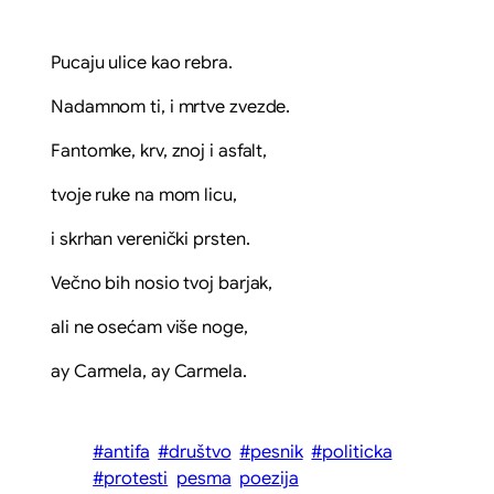
Pucaju ulice kao rebra.
Nadamnom ti, i mrtve zvezde.
Fantomke, krv, znoj i asfalt,
tvoje ruke na mom licu,
i skrhan verenički prsten.
Večno bih nosio tvoj barjak,
ali ne osećam više noge,
ay Carmela, ay Carmela.
#antifa
#društvo
#pesnik
#politicka
#protesti
pesma
poezija