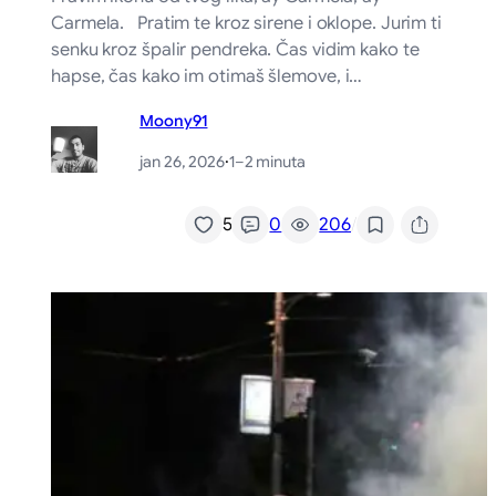
Carmela. Pratim te kroz sirene i oklope. Jurim ti
senku kroz špalir pendreka. Čas vidim kako te
hapse, čas kako im otimaš šlemove, i…
Moony91
jan 26, 2026
·
1–2 minuta
/
5
0
206