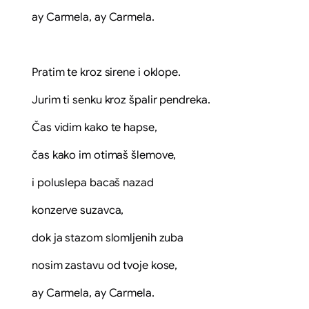
ay Carmela, ay Carmela.
Pratim te kroz sirene i oklope.
Jurim ti senku kroz špalir pendreka.
Čas vidim kako te hapse,
čas kako im otimaš šlemove,
i poluslepa bacaš nazad
konzerve suzavca,
dok ja stazom slomljenih zuba
nosim zastavu od tvoje kose,
ay Carmela, ay Carmela.