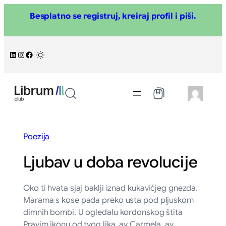
Skoči
Besplatno se registruj, kreiraj profil i piši.
na
sadržaj
LinkedIn
Instagram
Facebook
/
Poezija
Ljubav u doba revolucije
Oko ti hvata sjaj baklji iznad kukavičjeg gnezda.
Marama s kose pada preko usta pod pljuskom
dimnih bombi. U ogledalu kordonskog štita
Pravim ikonu od tvog lika, ay Carmela, ay