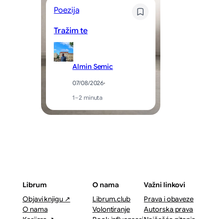
Poezija
Kr
Tražim te
Sv
Almin Semic
07/08/2026
·
1–2 minuta
Librum
O nama
Važni linkovi
Objavi knjigu ↗
Librum.club
Prava i obaveze
O nama
Volontiranje
Autorska prava