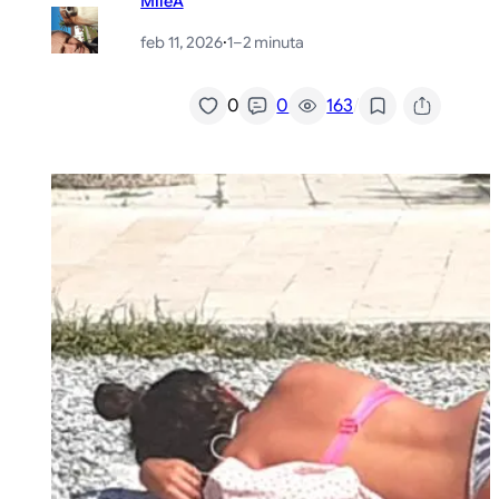
MileA
feb 11, 2026
·
1–2 minuta
/
0
0
163