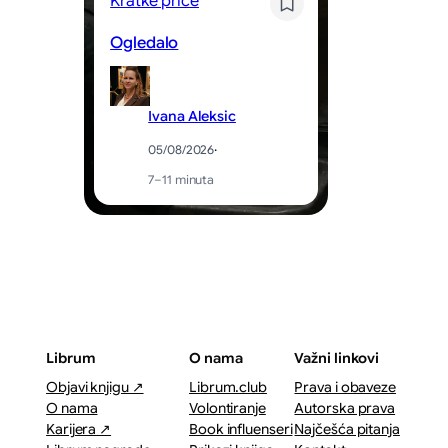
Kratke priče
N
Ogledalo
P
Ivana Aleksic
05/08/2026
·
7–11 minuta
Librum
O nama
Važni linkovi
Objavi knjigu ↗
Librum.club
Prava i obaveze
O nama
Volontiranje
Autorska prava
Karijera ↗
Book influenseri
Najčešća pitanja