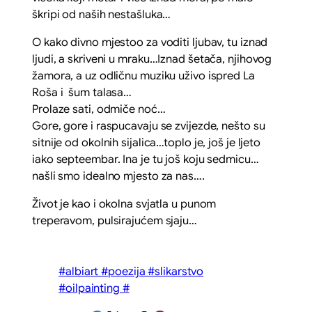
škripi od naših nestašluka…
O kako divno mjestoo za voditi ljubav, tu iznad
ljudi, a skriveni u mraku…Iznad šetača, njihovog
žamora, a uz odličnu muziku uživo ispred La
Roša i šum talasa…
Prolaze sati, odmiče noć…
Gore, gore i raspucavaju se zvijezde, nešto su
sitnije od okolnih sijalica…toplo je, još je ljeto
iako septeembar. Ina je tu još koju sedmicu…
našli smo idealno mjesto za nas….
Život je kao i okolna svjatla u punom
treperavom, pulsirajućem sjaju…
#albiart #poezija #slikarstvo
#oilpainting #