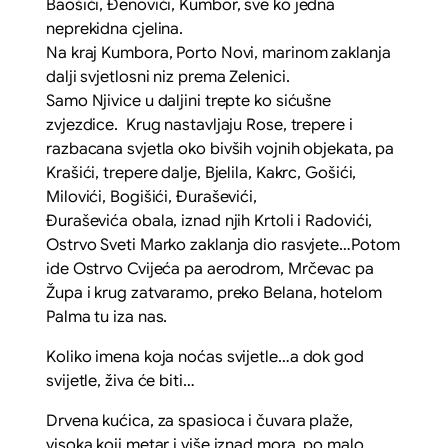
Baošići, Đenovići, Kumbor, sve ko jedna
neprekidna cjelina.
Na kraj Kumbora, Porto Novi, marinom zaklanja
dalji svjetlosni niz prema Zelenici.
Samo Njivice u daljini trepte ko sićušne
zvjezdice. Krug nastavljaju Rose, trepere i
razbacana svjetla oko bivših vojnih objekata, pa
Krašići, trepere dalje, Bjelila, Kakrc, Gošići,
Milovići, Bogišići, Đuraševići,
Đuraševića obala, iznad njih Krtoli i Radovići,
Ostrvo Sveti Marko zaklanja dio rasvjete…Potom
ide Ostrvo Cvijeća pa aerodrom, Mrčevac pa
Župa i krug zatvaramo, preko Belana, hotelom
Palma tu iza nas.
Koliko imena koja noćas svijetle…a dok god
svijetle, živa će biti…
Drvena kućica, za spasioca i čuvara plaže,
visoka koji metar i više iznad mora, po malo