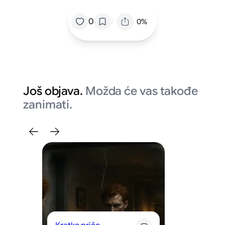
/
0
0%
Još objava.
Možda će vas takođe
zanimati.
Po