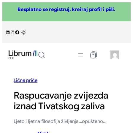
Skoči
Besplatno se registruj, kreiraj profil i piši.
na
sadržaj
LinkedIn
Instagram
Facebook
/
Lične priče
Raspucavanje zvijezda
iznad Tivatskog zaliva
Ljeto i ljetna filosofija življenja…opušteno…