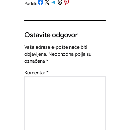
Share on Facebook
Share on X
Share on Telegram
Share on Threads
Share on Pinterest
Podeli
/
Ostavite odgovor
Vaša adresa e-pošte neće biti
objavljena.
Neophodna polja su
označena
*
Komentar
*