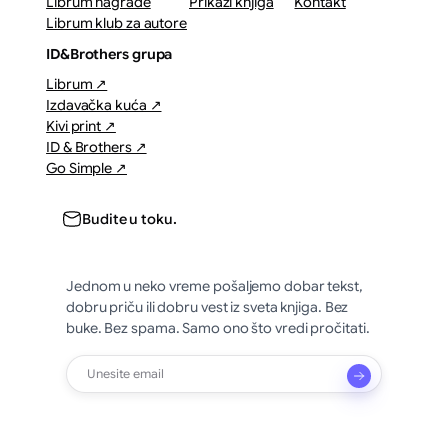
Librum nagrade
Prikazi knjiga
Kontakt
Librum klub za autore
ID&Brothers grupa
Librum ↗
Izdavačka kuća ↗
Kivi print ↗
ID & Brothers ↗
Go Simple ↗
Budite u toku.
Jednom u neko vreme pošaljemo dobar tekst,
dobru priču ili dobru vest iz sveta knjiga. Bez
buke. Bez spama. Samo ono što vredi pročitati.