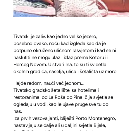
Tivatski je zaliv, kao jedno veliko jezero,
posebno ovako, noću kad izgleda kao da je
potpuno okruženo uličnom rasvjetom i kad se ni
naslutiti ne mogu ulaz i izlaz prema Kotoru ili
Herceg Novom. U stvari Ina, to su ti svjeetla
okolnih gradića, naselja, ulica i šetališta uz more.
Hajde redom, nauči već jednom…
Tivatsko gradsko šetalište, sa hotelima i
restoranima, od La Roša do Pina, čija svjetla se
ogledaju u vodi, kao lelujave pruge sve tu do
nas.
Iza prvih vezova jahti, bliješti Porto Montenegro,
nastavljaju se dalje ali u daljini svjetla Bijele,