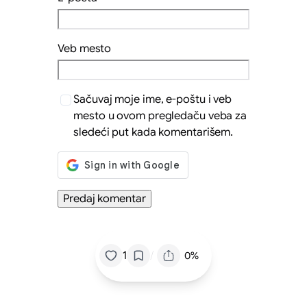
Veb mesto
Sačuvaj moje ime, e-poštu i veb
mesto u ovom pregledaču veba za
sledeći put kada komentarišem.
/
1
0%