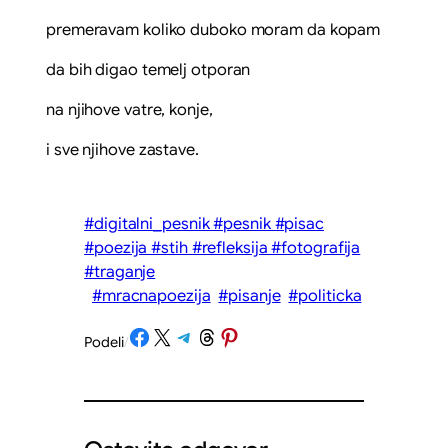
premeravam koliko duboko moram da kopam
da bih digao temelj otporan
na njihove vatre, konje,
i sve njihove zastave.
#digitalni_pesnik #pesnik #pisac
#poezija #stih #refleksija #fotografija
#traganje
#mracnapoezija
#pisanje
#politicka
Share on Facebook
Share on X
Share on Telegram
Share on Threads
Share on Pinterest
Podeli
/