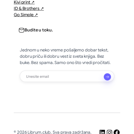
Kivi print ↗
ID & Brothers ↗
Go Simple ↗
Budite u toku.
Jednom u neko vreme pošaljemo dobar tekst,
dobru priču ili dobru vest iz sveta knjiga. Bez
buke. Bez spama. Samo ono što vredi pročitati.
LinkedIn
Instagr
Faceb
© 2026 Librum.club. Sva prava zadržana.