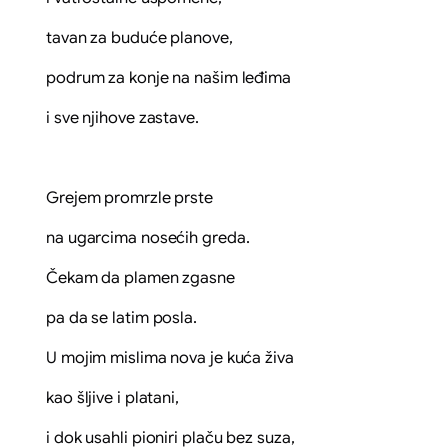
tavan za buduće planove,
podrum za konje na našim leđima
i sve njihove zastave.
Grejem promrzle prste
na ugarcima nosećih greda.
Čekam da plamen zgasne
pa da se latim posla.
U mojim mislima nova je kuća živa
kao šljive i platani,
i dok usahli pioniri plaču bez suza,