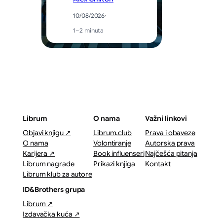
10/08/2026
·
1–2 minuta
Librum
O nama
Važni linkovi
Objavi knjigu ↗
Librum.club
Prava i obaveze
O nama
Volontiranje
Autorska prava
Karijera ↗
Book influenseri
Najčešća pitanja
Librum nagrade
Prikazi knjiga
Kontakt
Librum klub za autore
ID&Brothers grupa
Librum ↗
Izdavačka kuća ↗