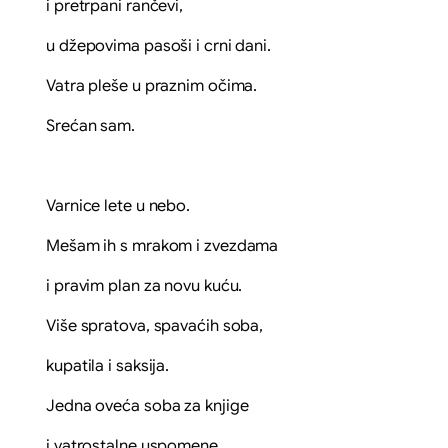
i pretrpani rančevi,
u džepovima pasoši i crni dani.
Vatra pleše u praznim očima.
Srećan sam.
Varnice lete u nebo.
Mešam ih s mrakom i zvezdama
i pravim plan za novu kuću.
Više spratova, spavaćih soba,
kupatila i saksija.
Jedna oveća soba za knjige
i vatrostalne uspomene,