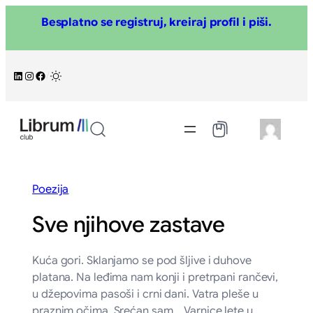
Skoči
Besplatno se registruj, kreiraj profil i piši.
na
sadržaj
LinkedIn
Instagram
Facebook
/
Poezija
Sve njihove zastave
Kuća gori. Sklanjamo se pod šljive i duhove
platana. Na leđima nam konji i pretrpani rančevi,
u džepovima pasoši i crni dani. Vatra pleše u
praznim očima. Srećan sam. Varnice lete u