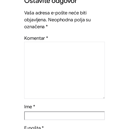
Ostavite odgovor
Vaša adresa e-pošte neće biti
objavljena.
Neophodna polja su
označena
*
Komentar
*
Ime
*
E-pošta
*