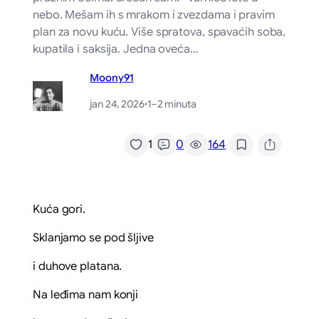
nebo. Mešam ih s mrakom i zvezdama i pravim
plan za novu kuću. Više spratova, spavaćih soba,
kupatila i saksija. Jedna oveća…
Moony91
jan 24, 2026
·
1–2 minuta
/
1
0
164
Kuća gori.
Sklanjamo se pod šljive
i duhove platana.
Na leđima nam konji