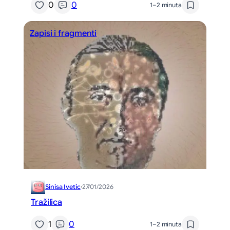
0
0
1–2 minuta
Zapisi i fragmenti
Sinisa Ivetic
·
27/01/2026
Tražilica
1
0
1–2 minuta