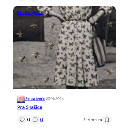
Kratke priče
Sinisa Ivetic
·
27/01/2026
Pra Snašica
0
0
3–4 minuta