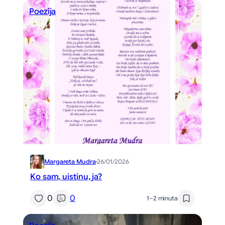
Poezija
Margareta Mudra
·
26/01/2026
Ko sam, uistinu, ja?
0
0
1–2 minuta