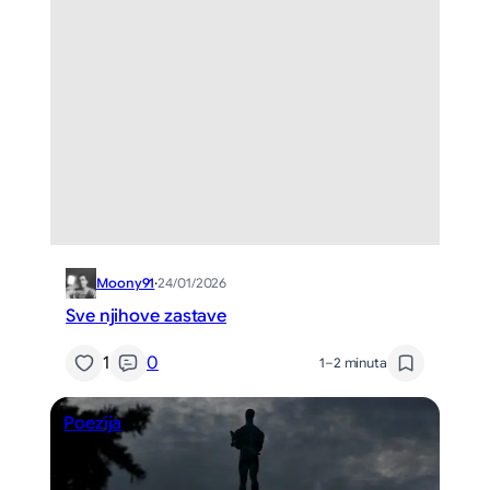
Moony91
·
24/01/2026
Sve njihove zastave
1
0
1–2 minuta
Poezija