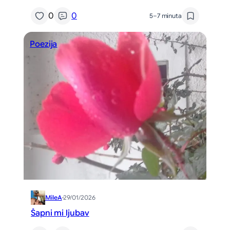
0
0
5–7 minuta
Poezija
MileA
·
29/01/2026
Šapni mi ljubav