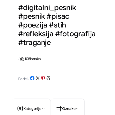
#digitalni_pesnik
#pesnik #pisac
#poezija #stih
#refleksija #fotografija
#traganje
/
10
članaka
Share on Facebook
Share on X
Share on Pinterest
Share on Threads
Podeli
/
Kategorije
Oznake