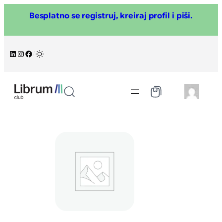
Skoči
Besplatno se registruj, kreiraj profil i piši.
na
sadržaj
LinkedIn
Instagram
Facebook
/