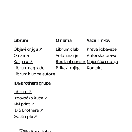
Librum
O nama
Važni linkovi
Objavi knjigu ↗
Librum.club
Prava i obaveze
O nama
Volontiranje
Autorska prava
Karijera ↗
Book influenseri
Najčešća pitanja
Librum nagrade
Prikazi knjiga
Kontakt
Librum klub za autore
ID&Brothers grupa
Librum ↗
Izdavačka kuća ↗
Kivi print ↗
ID & Brothers ↗
Go Simple ↗
Budite u toku.