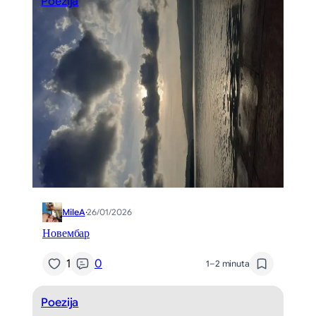
Poezija
MileA
·
26/01/2026
Новембар
1
0
1–2 minuta
Poezija