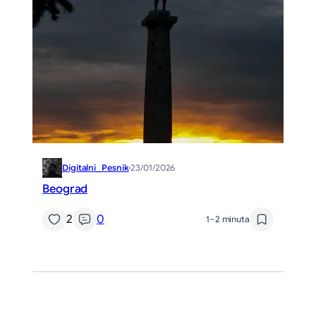
Digitalni_Pesnik
·
23/01/2026
Beograd
2
0
1–2 minuta