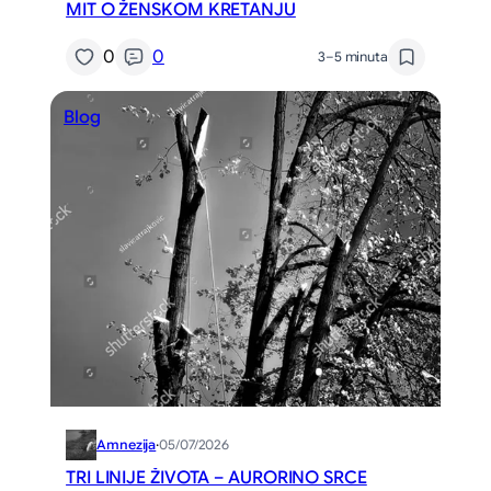
MIT O ŽENSKOM KRETANJU
0
0
3–5 minuta
Blog
Amnezija
·
05/07/2026
TRI LINIJE ŽIVOTA – AURORINO SRCE