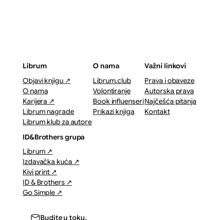
Librum
O nama
Važni linkovi
Objavi knjigu ↗
Librum.club
Prava i obaveze
O nama
Volontiranje
Autorska prava
Karijera ↗
Book influenseri
Najčešća pitanja
Librum nagrade
Prikazi knjiga
Kontakt
Librum klub za autore
ID&Brothers grupa
Librum ↗
Izdavačka kuća ↗
Kivi print ↗
ID & Brothers ↗
Go Simple ↗
Budite u toku.