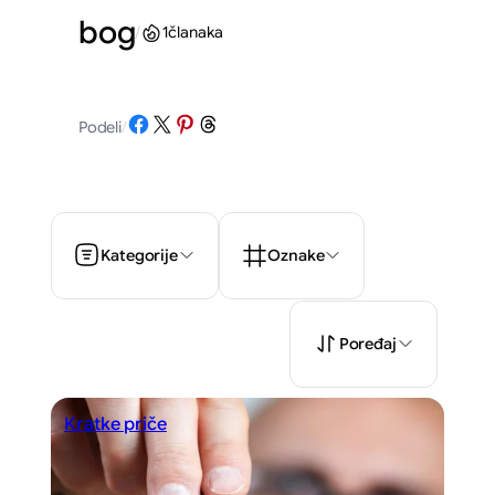
bog
/
1
članaka
Share on Facebook
Share on X
Share on Pinterest
Share on Threads
Podeli
/
Kategorije
Oznake
Poređaj
Kratke priče