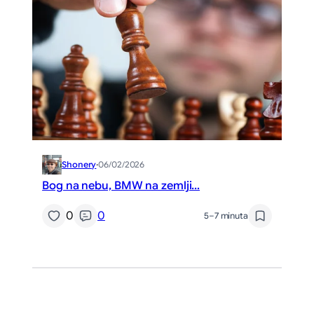
Shonery
·
06/02/2026
Bog na nebu, BMW na zemlji…
0
0
5–7 minuta