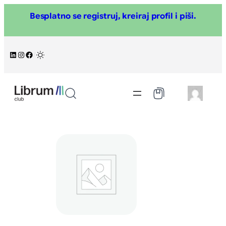
Skoči
Besplatno se registruj, kreiraj profil i piši.
na
sadržaj
LinkedIn
Instagram
Facebook
/