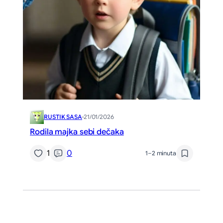
RUSTIK SASA
·
21/01/2026
Rodila majka sebi dečaka
1
0
1–2 minuta