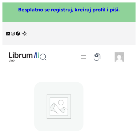
Skoči
Besplatno se registruj, kreiraj profil i piši.
na
sadržaj
LinkedIn
Instagram
Facebook
/