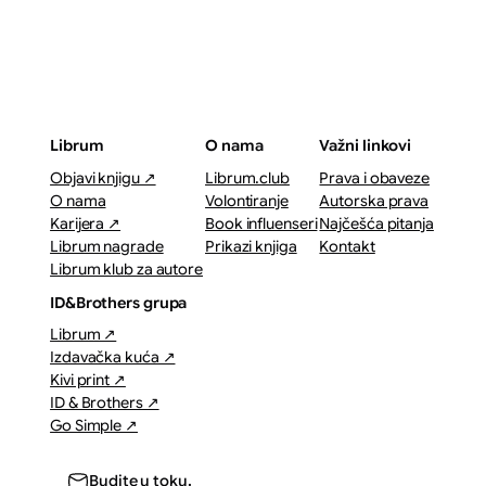
Librum
O nama
Važni linkovi
Objavi knjigu ↗
Librum.club
Prava i obaveze
O nama
Volontiranje
Autorska prava
Karijera ↗
Book influenseri
Najčešća pitanja
Librum nagrade
Prikazi knjiga
Kontakt
Librum klub za autore
ID&Brothers grupa
Librum ↗
Izdavačka kuća ↗
Kivi print ↗
ID & Brothers ↗
Go Simple ↗
Budite u toku.