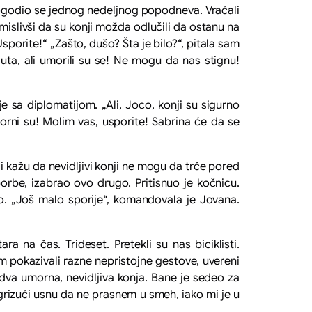
 dogodio se jednog nedeljnog popodneva. Vraćali
omislivši da su konji možda odlučili da ostanu na
porite!“ „Zašto, dušo? Šta je bilo?“, pitala sam
auta, ali umorili su se! Ne mogu da nas stignu!
sa diplomatijom. „Ali, Joco, konji su sigurno
morni su! Molim vas, usporite! Sabrina će da se
oji kažu da nevidljivi konji ne mogu da trče pored
orbe, izabrao ovo drugo. Pritisnuo je kočnicu.
o. „Još malo sporije“, komandovala je Jovana.
a na čas. Trideset. Pretekli su nas biciklisti.
am pokazivali razne nepristojne gestove, uvereni
 dva umorna, nevidljiva konja. Bane je sedeo za
grizući usnu da ne prasnem u smeh, iako mi je u