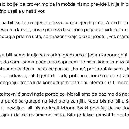
lo bolje, da proverimo da ih možda nismo prevideli. Nije ih bi
no uselila u naš život.
na bili su tema njenih crteža, junaci njenih priča. A onda su
štala u krevet, posle priče za laku noć i poljupca, videla sam 
 podigla prst na usta, sa izrazom krajnje ozbiljnosti. „Pst, ma
 bili samo kutija sa starim igračkama i jedan zaboravljeni p
mir, da sam i sama počela da šapućem. Te noći, kada sam izaš
u potpunog čuđenja i rastuće panike. „Bane“, prošaputala sam.
dvoje odraslih, inteligentnih ljudi, potpuno poraženi od str
ategoriju „treba li da konsultujemo stručnu literaturu? Ili mož
lo zahtevni članovi naše porodice. Morali smo da pazimo da ne
a parče šargarepe na ivici stola za njih. Kada bismo išli u
ru, nevoljno, ali nismo imali izbora. Svaki pokušaj da se J
i i da ne razumemo ništa. Bilo je lakše prihvatiti posto