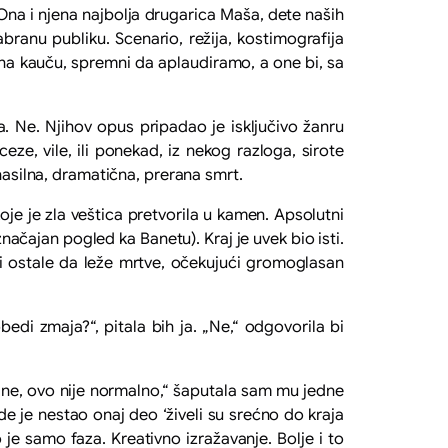
Ona i njena najbolja drugarica Maša, dete naših
ranu publiku. Scenario, režija, kostimografija
i na kauču, spremni da aplaudiramo, a one bi, sa
a. Ne. Njihov opus pripadao je isključivo žanru
eze, vile, ili ponekad, iz nekog razloga, sirote
ek nasilna, dramatična, prerana smrt.
koje je zla veštica pretvorila u kamen. Apsolutni
načajan pogled ka Banetu). Kraj je uvek bio isti.
 i ostale da leže mrtve, očekujući gromoglasan
di zmaja?“, pitala bih ja. „Ne,“ odgovorila bi
ane, ovo nije normalno,“ šaputala sam mu jedne
e je nestao onaj deo ‘živeli su srećno do kraja
 je samo faza. Kreativno izražavanje. Bolje i to