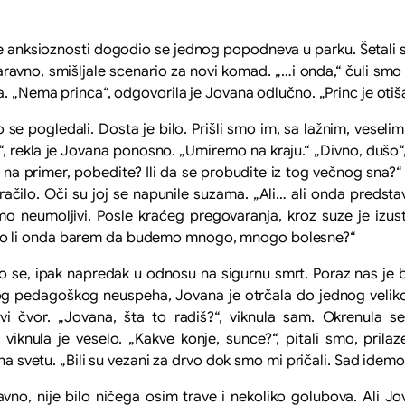
e anksioznosti dogodio se jednog popodneva u parku. Šetali s
aravno, smišljale scenario za novi komad. „…i onda,“ čuli smo
a. „Nema princa“, odgovorila je Jovana odlučno. „Princ je otiš
smo se pogledali. Dosta je bilo. Prišli smo im, sa lažnim, ves
 rekla je Jovana ponosno. „Umiremo na kraju.“ „Divno, dušo“,
a primer, pobedite? Ili da se probudite iz tog večnog sna?“
čilo. Oči su joj se napunile suzama. „Ali… ali onda predstava
smo neumoljivi. Posle kraćeg pregovaranja, kroz suze je iz
mo li onda barem da budemo mnogo, mnogo bolesne?“
 smo se, ipak napredak u odnosu na sigurnu smrt. Poraz nas je 
g pedagoškog neuspeha, Jovana je otrčala do jednog velikog 
vi čvor. „Jovana, šta to radiš?“, viknula sam. Okrenula 
viknula je veselo. „Kakve konje, sunce?“, pitali smo, prilaz
na svetu. „Bili su vezani za drvo dok smo mi pričali. Sad idemo
avno, nije bilo ničega osim trave i nekoliko golubova. Ali J