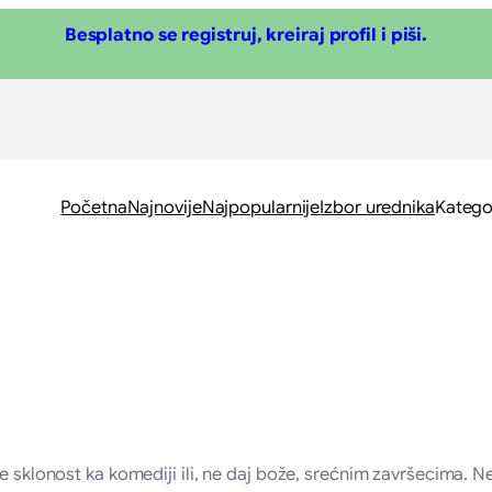
Besplatno se registruj, kreiraj profil i piši.
Početna
Najnovije
Najpopularnije
Izbor urednika
Katego
e sklonost ka komediji ili, ne daj bože, srećnim završecima. N