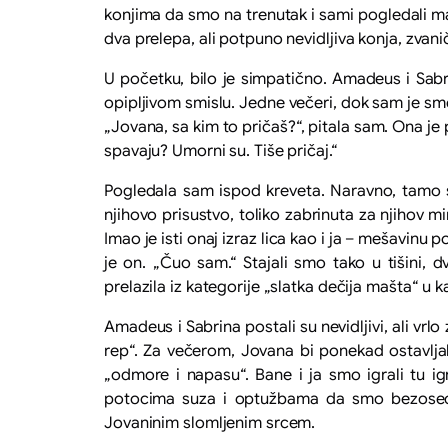
konjima da smo na trenutak i sami pogledali ma
dva prelepa, ali potpuno nevidljiva konja, zvanič
U početku, bilo je simpatično. Amadeus i Sabri
opipljivom smislu. Jedne večeri, dok sam je sme
„Jovana, sa kim to pričaš?“, pitala sam. Ona je
spavaju? Umorni su. Tiše pričaj.“
Pogledala sam ispod kreveta. Naravno, tamo su
njihovo prisustvo, toliko zabrinuta za njihov 
Imao je isti onaj izraz lica kao i ja – mešavin
je on. „Čuo sam.“ Stajali smo tako u tišini, 
prelazila iz kategorije „slatka dečija mašta“ u k
Amadeus i Sabrina postali su nevidljivi, ali vr
rep“. Za večerom, Jovana bi ponekad ostavljal
„odmore i napasu“. Bane i ja smo igrali tu ig
potocima suza i optužbama da smo bezosećajn
Jovaninim slomljenim srcem.