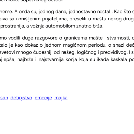
eme. A onda su, jednog dana, jednostavno nestali. Kao što su s
biva sa izmišljenim prijateljima, preselili u maštu nekog drug
prostranija, a vožnja automobilom znatno brža.
ako smo vodili duge razgovore o granicama mašte i stvarnos
alo je kao dokaz o jednom magičnom periodu, o snazi deči
 svetovi mnogo čudesniji od našeg, logičnog i predvidivog. I
lepša, najbrža i najstvarnija konja koja su ikada kaskala
 san
detinjstvo
emocije
majka