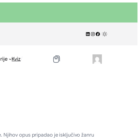
LinkedIn
Instagram
Facebook
/
/
rije
Kviz
e. Njihov opus pripadao je isključivo žanru