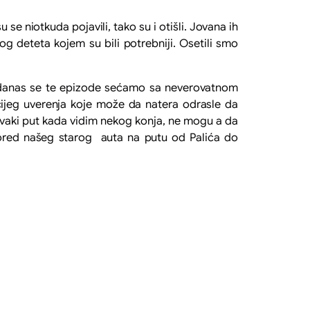
e niotkuda pojavili, tako su i otišli. Jovana ih
og deteta kojem su bili potrebniji. Osetili smo
ti, danas se te epizode sećamo sa neverovatnom
jeg uverenja koje može da natera odrasle da
 svaki put kada vidim nekog konja, ne mogu a da
 pored našeg starog auta na putu od Palića do