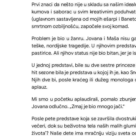
Prvi znaci da nešto nije u skladu sa našim ide
kumova i saborac u svim kreativnim poduhvatim
(uglavnom sastavljena od mojih ešarpi i Banetov
smrtnom ozbiljnošću, započele svoj komad.
Problem je bio u žanru. Jovana i Maša nisu gaj
teške, nordijske tragedije. U njihovim predstav
pastirice. Ali njihov status nije bio bitan, jer je
U jednoj predstavi, bile su dve sestre princeze 
hit sezone bila je predstava u kojoj ih je, kao 
Njih dve bi, posle kraćeg ili dužeg monologa 
aplauz.
Mi smo u početku aplaudirali, pomalo zbunjeni
Jovana odlučno. „Zmaj je bio mnogo jači.“
Posle pete predstave koja se završila dvostru
večeri, dok su beživotna tela naših malih glum
života’? Naše dete ima mračniju viziju sveta od