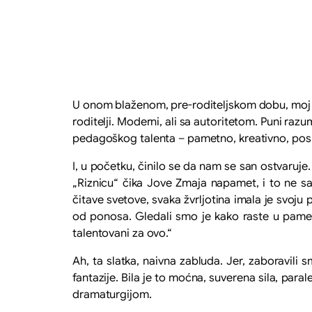
U onom blaženom, pre-roditeljskom dobu, moj supr
roditelji. Moderni, ali sa autoritetom. Puni raz
pedagoškog talenta – pametno, kreativno, posl
I, u početku, činilo se da nam se san ostvaruje
„Riznicu“ čika Jove Zmaja napamet, i to ne s
čitave svetove, svaka žvrljotina imala je svoju p
od ponosa. Gledali smo je kako raste u pametn
talentovani za ovo.“
Ah, ta slatka, naivna zabluda. Jer, zaboravili
fantazije. Bila je to moćna, suverena sila, pa
dramaturgijom.