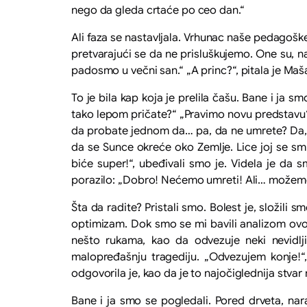
nego da gleda crtaće po ceo dan.“
Ali faza se nastavljala. Vrhunac naše pedagošk
pretvarajući se da ne prisluškujemo. One su, n
padosmo u večni san.“ „A princ?“, pitala je Maš
To je bila kap koja je prelila čašu. Bane i ja 
tako lepom pričate?“ „Pravimo novu predstavu“,
da probate jednom da… pa, da ne umrete? Da, n
da se Sunce okreće oko Zemlje. Lice joj se smra
biće super!“, ubeđivali smo je. Videla je da 
porazilo: „Dobro! Nećemo umreti! Ali… može
Šta da radite? Pristali smo. Bolest je, složili
optimizam. Dok smo se mi bavili analizom ovo
nešto rukama, kao da odvezuje neki nevidlji
malopređašnju tragediju. „Odvezujem konje!“, 
odgovorila je, kao da je to najočiglednija stvar 
Bane i ja smo se pogledali. Pored drveta, nar