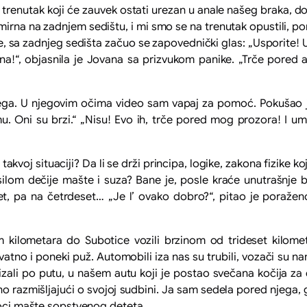
 trenutak koji će zauvek ostati urezan u anale našeg braka,
 mirna na zadnjem sedištu, i mi smo se na trenutak opustili, p
 sa zadnjeg sedišta začuo se zapovednički glas: „Usporite! Us
ina!“, objasnila je Jovana sa prizvukom panike. „Trče pored 
a. U njegovim očima video sam vapaj za pomoć. Pokušao je 
šumu. Oni su brzi.“ „Nisu! Evo ih, trče pored mog prozora! I u
kvoj situaciji? Da li se drži principa, logike, zakona fizike k
ilom dečije mašte i suza? Bane je, posle kraće unutrašnje b
, pa na četrdeset… „Je l’ ovako dobro?“, pitao je poražen
 kilometara do Subotice vozili brzinom od trideset kilometar
vatno i poneki puž. Automobili iza nas su trubili, vozači su n
mizali po putu, u našem autu koji je postao svečana kočija za
o razmišljajući o svojoj sudbini. Ja sam sedela pored njega, 
taoci mašte sopstvenog deteta.