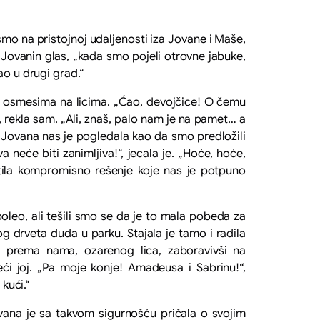
mo na pristojnoj udaljenosti iza Jovane i Maše,
 Jovanin glas, „kada smo pojeli otrovne jabuke,
ao u drugi grad.“
elim osmesima na licima. „Ćao, devojčice! O čemu
 rekla sam. „Ali, znaš, palo nam je na pamet… a
 Jovana nas je pogledala kao da smo predložili
 neće biti zanimljiva!“, jecala je. „Hoće, hoće,
ustila kompromisno rešenje koje nas je potpuno
boleo, ali tešili smo se da je to mala pobeda za
drveta duda u parku. Stajala je tamo i radila
se prema nama, ozarenog lica, zaboravivši na
eći joj. „Pa moje konje! Amadeusa i Sabrinu!“,
 kući.“
ovana je sa takvom sigurnošću pričala o svojim