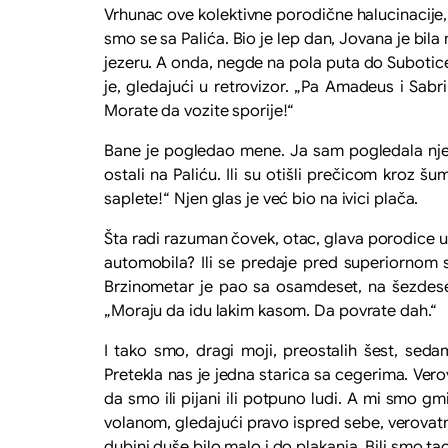
Vrhunac ove kolektivne porodične halucinacije,
smo se sa Palića. Bio je lep dan, Jovana je bila
jezeru. A onda, negde na pola puta do Subotice,
je, gledajući u retrovizor. „Pa Amadeus i Sabr
Morate da vozite sporije!“
Bane je pogledao mene. Ja sam pogledala njeg
ostali na Paliću. Ili su otišli prečicom kroz 
saplete!“ Njen glas je već bio na ivici plača.
Šta radi razuman čovek, otac, glava porodice u ta
automobila? Ili se predaje pred superiornom s
Brzinometar je pao sa osamdeset, na šezdeset
„Moraju da idu lakim kasom. Da povrate dah.“
I tako smo, dragi moji, preostalih šest, sedam
Pretekla nas je jedna starica sa cegerima. Vero
da smo ili pijani ili potpuno ludi. A mi smo g
volanom, gledajući pravo ispred sebe, verovatn
dubini duše bilo malo i do plakanja. Bili smo 