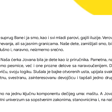
ug Bane i ja smo, kao i svi mladi parovi, gajili iluzije. Vero
umevanja, ali sa jasnim granicama. Naše dete, zamišljali smo, bi
ušno i, naravno, neizmerno srećno.
. Naša ćerka Jovana bila je dete kao iz priručnika. Pametna, n
amo pesmice, već i one prozne delove sa naravoučenijem. D
riču, svoju logiku. Slušala je bajke otvorenih usta, upijala sva
u, svestranu, zainteresovanu devojčicu i tapšali jedno dru
 smo na jednu ključnu komponentu dečijeg uma: maštu. A Jova
ralelni univerzum sa sopstvenim zakonima, stanovnicima i, na n