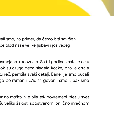
vali smo, na primer, da ćemo biti savršeni
će plod naše velike ljubavi i još većeg
asmejana, radoznala. Sa tri godine znala je celu
ok su druga deca slagala kocke, ona je crtala
ku reč, pamtila svaki detalj. Bane i ja smo pucali
go po ramenu. „Vidiš“, govorili smo, „ipak smo
nina mašta nije bila tek povremeni izlet u svet
ašu veliku žalost, sopstvenom, prilično mračnom