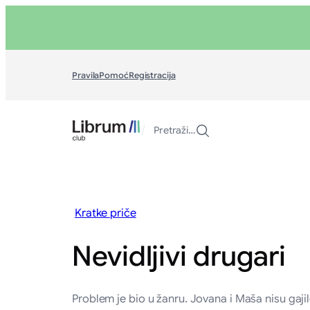
Skoči
na
sadržaj
Pravila
Pomoć
Registracija
/
Pretraži…
Kratke priče
Nevidljivi drugari
Problem je bio u žanru. Jovana i Maša nisu gajil