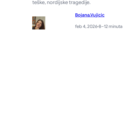
teške, nordijske tragedije.
Bojana.vujicic
feb 4, 2026
·
8–12 minuta