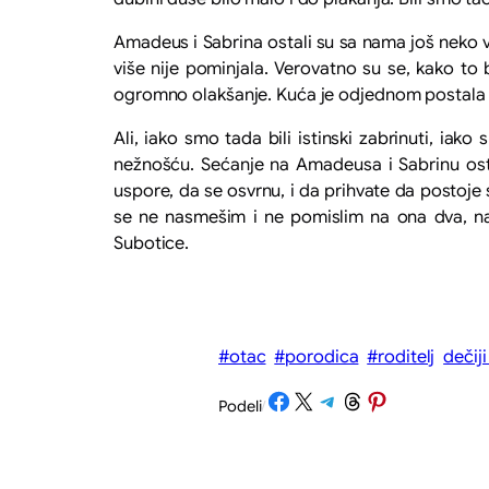
Amadeus i Sabrina ostali su sa nama još neko vr
više nije pominjala. Verovatno su se, kako to 
ogromno olakšanje. Kuća je odjednom postala 
Ali, iako smo tada bili istinski zabrinuti, i
nežnošću. Sećanje na Amadeusa i Sabrinu ost
uspore, da se osvrnu, i da prihvate da postoje
se ne nasmešim i ne pomislim na ona dva, naj
Subotice.
#otac
#porodica
#roditelj
dečiji
Share on Facebook
Share on X
Share on Telegram
Share on Threads
Share on Pinterest
Podeli
/