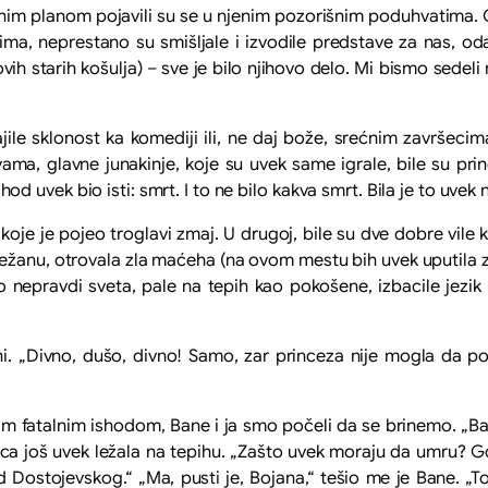
alnim planom pojavili su se u njenim pozorišnim poduhvatima. 
a, neprestano su smišljale i izvodile predstave za nas, odab
ih starih košulja) – sve je bilo njihovo delo. Mi bismo sedel
ile sklonost ka komediji ili, ne daj bože, srećnim završecim
ama, glavne junakinje, koje su uvek same igrale, bile su princ
 ishod uvek bio isti: smrt. I to ne bilo kakva smrt. Bila je to uv
koje je pojeo troglavi zmaj. U drugoj, bile su dve dobre vile 
Snežanu, otrovala zla maćeha (na ovom mestu bih uvek uputila z
o nepravdi sveta, pale na tepih kao pokošene, izbacile jezik
. „Divno, dušo, divno! Samo, zar princeza nije mogla da pobe
kim fatalnim ishodom, Bane i ja smo počeli da se brinemo. „B
ica još uvek ležala na tepihu. „Zašto uvek moraju da umru? Gd
 Dostojevskog.“ „Ma, pusti je, Bojana,“ tešio me je Bane. „To