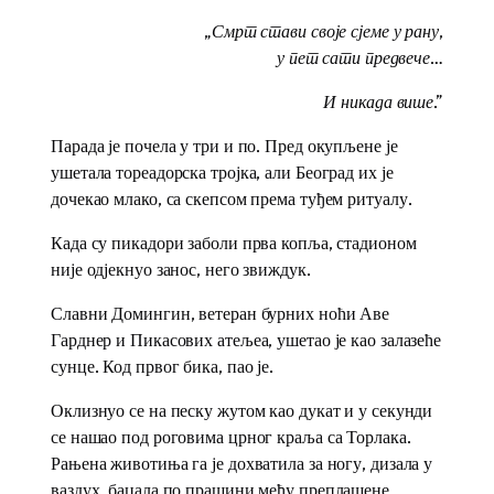
„Смрт стави своје сјеме у рану,
у пет сати предвече…
И никада више.”
Парада је почела у три и по. Пред окупљене је
ушетала тореадорска тројка, али Београд их је
дочекао млако, са скепсом према туђем ритуалу.
Када су пикадори заболи прва копља, стадионом
није одјекнуо занос, него звиждук.
Славни Домингин, ветеран бурних ноћи Аве
Гарднер и Пикасових атељеа, ушетао је као залазеће
сунце. Код првог бика, пао је.
Оклизнуо се на песку жутом као дукат и у секунди
се нашао под роговима црног краља са Торлака.
Рањена животиња га је дохватила за ногу, дизала у
ваздух, бацала по прашини међу преплашене