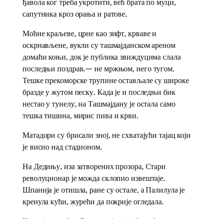
ђавола ког треба укротити, већ брата по муци,
сапутника кроз орања и ратове.
Моћне краљеве, црне као зифт, крваве и
оскрнављене, вукли су ташмајданском ареном
домаћи коњи, док је публика звиждуцима слала
последњи поздрав.— не мржњом, него тугом.
Тешке прекоморске трупине остављале су широке
бразде у жутом песку. Када је и последњи бик
нестао у тунелу, на Ташмајдану је остала само
тешка тишина, мирис пива и крви.
Матадори су брисали зној, не схватајући тајац који
је висио над стадионом.
На Дедињу, иза затворених прозора, Стари
револуционар је можда склопио извештаје.
Шпанија је отишла, ране су остале, а Палилула је
кренула кући, журећи да покрије огледала.