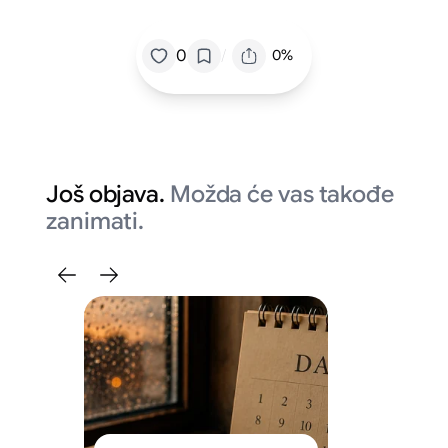
/
0
0%
Još objava.
Možda će vas takođe
zanimati.