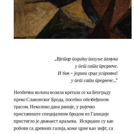
„Вјетар подигну пахуље памука
у пет сати предвече.
И бик – једини срца усправна!
у пет сати предвече…“
Необична колона возила кретала се ка Београду
преко Славонског Брода, посебно обезбеђеном
трасом. Неколико дана раније, у ријечко
пристаниште специјалним бродом из Галиције
пристигло је дванаест краљева. Искрцани су као
робови са древних галија, коже црне као зифт, са