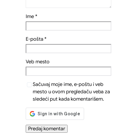
Ime
*
E-pošta
*
Veb mesto
Sačuvaj moje ime, e-poštu i veb
mesto u ovom pregledaču veba za
sledeći put kada komentarišem.