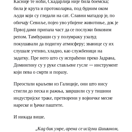
Касније те ноћи, Скадарлија није била боемска;
била је крута и протоколарна, под будним оком
људи који су гледали на сат. Славни матадор је, по
обичају Севиље, појео уво убијене животиње, док је
Првој дами припала част да се послужи биковим
репом. Тамбураши су у полумраку узалуд
покушавали да подигну атмосферу; званице су их
слушале учтиво, хладно, као службеници на
задатку. Пре него што су испраћени преко Јадрана,
Домингину су у руке стављене гусле — инструмент
који пева о смрти и поразу.
Преостали краљеви из Галиције, они што нису
стигли до песка и ражња, завршили су у тишини
индустријске траке, претворени у војничке месне
нареске и ђачке паштете.
И никада више.
„Кад бик умре, арена се испуни тишином,