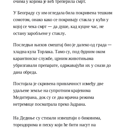
очима у којима је већ треперила смрт.
У Београду су им огледала била покривена тешким
сомотом, онако како се покривају стакла у кући у
којој се чека смрт — да душе, кад куцне час, не
остану заробљене у стаклу.
Последњи њихов смештај био је далеко од града —
хладна кула Торлака. Тамо су, под будним оком
карантинске службе, црним животињама
убризгавали препарате, одржавајући их у снази до
дана обреда.
Постојала је скривена привлачност између две
удаљене земље на супротним крајевима
Медитерана, док су се два мрачна режима
нетремице посматрала преко Јадрана.
На Дедиње су стизали извештаји о биковима,
тореадорима и песку који ће бити насут на