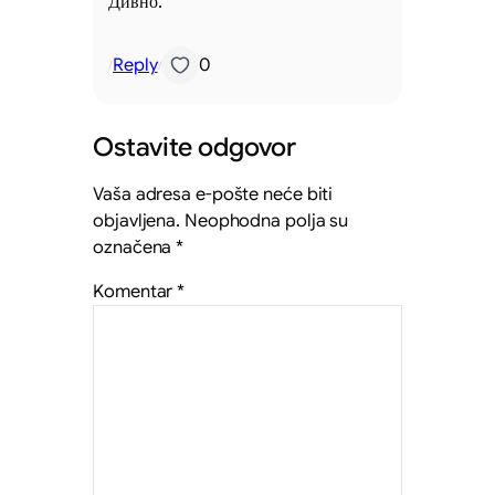
Дивно.
Reply
0
/
/
Ostavite odgovor
Vaša adresa e-pošte neće biti
objavljena.
Neophodna polja su
označena
*
Komentar
*