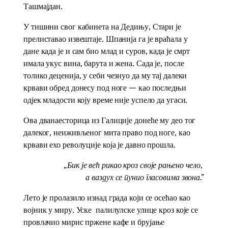
Ташмајдан.
У тишини свог кабинета на Дедињу, Стари је
прелиставао извештаје. Шпанија га је враћала у
дане када је и сам био млад и суров, када је смрт
имала укус вина, барута и жена. Сада је, после
толико деценија, у себи чезнуо да му тај далеки
крвави обред донесу под ноге — као последњи
одјек младости коју време није успело да угаси.
Ова дванаесторица из Галиције донеће му део тог
далеког, неиживљеног мита право под ноге, као
крвави ехо револуције која је давно прошла.
„Бик је већ рикао кроз своје рањено чело,
а ваздух се пунио гласовима звона.”
Лето је пролазило изнад града који се осећао као
војник у миру. Уске палилулске улице кроз које се
провлачио мирис пржене кафе и брујање