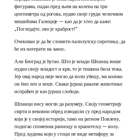
фигурама, падао пред њим на колена на три
центиметра од рогова, нудио своје груди челичним
мишићима Галиције — као да је хтео да каже:
„Погледајте, ово је храброст!“
Очекивао је да ће сломити палилулску сиротињу, да
ће их натерати на занос.
Али Београд је ћутао. Што је млади Шпанац више
нудио своју младост и крв, то је тишина била тежа.
Јер овај народ није могао да воли убицу, ма колико
он био леп и вешт. Сваки јуриш рањене животиње
испраћен је као јуриш слободе.
Шпанци нису могли да разумеју. Своју геометрију
смрти и вековни обред изводили су пред народом
који је у својој историји, тамо на ратном Повлену,
подигао споменик раниоцу и хранитељу — волу.
Пред људима који у стоци не виде метафору за