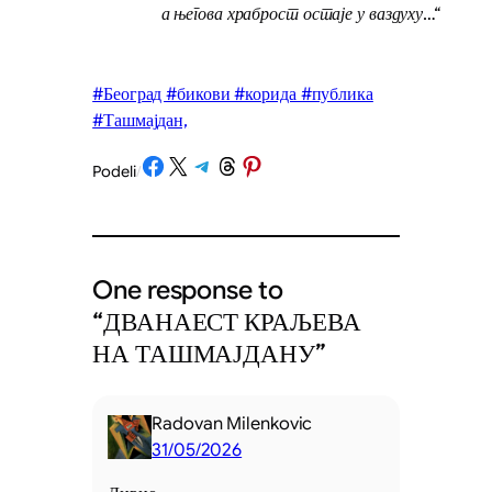
а његова храброст остаје у ваздуху…“
#Београд #бикови #корида #публика
#Ташмајдан,
Share on Facebook
Share on X
Share on Telegram
Share on Threads
Share on Pinterest
Podeli
/
One response to
“ДВАНАЕСТ КРАЉЕВА
НА ТАШМАЈДАНУ”
Radovan Milenkovic
31/05/2026