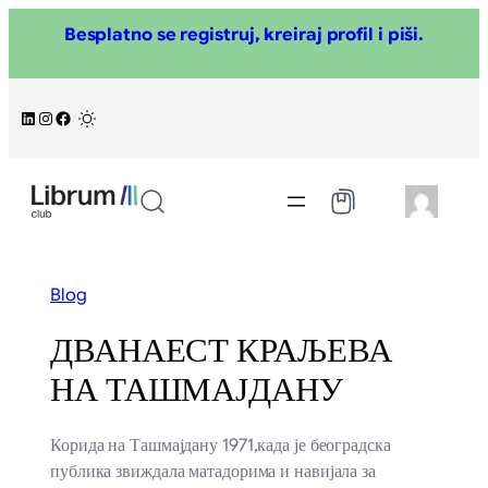
Skoči
Besplatno se registruj, kreiraj profil i piši.
na
sadržaj
LinkedIn
Instagram
Facebook
/
Blog
ДВАНАЕСТ КРАЉЕВА
НА ТАШМАЈДАНУ
Корида на Ташмајдану 1971,када је београдска
публика звиждала матадорима и навијала за