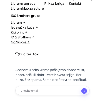
Librum nagrade
Prikazi knjiga
Kontakt
Librum klub za autore
ID&Brothers grupa
Librum ↗
Izdavačka kuća ↗
Kivi print ↗
ID & Brothers ↗
Go Simple ↗
Budite u toku.
Jednom u neko vreme pošaljemo dobar tekst,
dobru priču ili dobru vest iz sveta knjiga. Bez
buke. Bez spama. Samo ono što vredi pročitati.