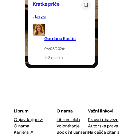
Kratke priče
Kr
Датум
Og
Gordana Kostic
06/08/2026
·
1–2 minuta
Librum
O nama
Važni linkovi
Objavi knjigu ↗
Librum.club
Prava i obaveze
O nama
Volontiranje
Autorska prava
Karijera ↗
Book influenseri
Najčešća pitanja