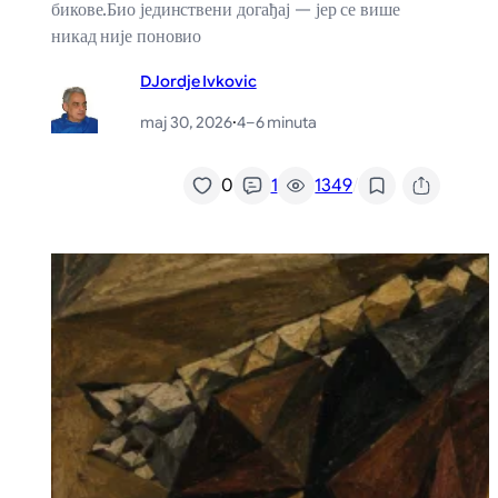
бикове.Био јединствени догађај — јер се више
никад није поновио
DJordje Ivkovic
maj 30, 2026
·
4–6 minuta
/
0
1
1349