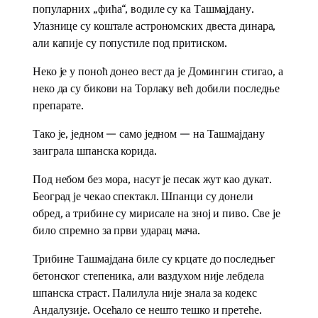
популарних „фића“, водиле су ка Ташмајдану.
Улазнице су коштале астрономских двеста динара,
али капије су попустиле под притиском.
Неко је у поноћ донео вест да је Домингин стигао, а
неко да су бикови на Торлаку већ добили последње
препарате.
Тако је, једном — само једном — на Ташмајдану
заиграла шпанска корида.
Под небом без мора, насут је песак жут као дукат.
Београд је чекао спектакл. Шпанци су донели
обред, а трибине су мирисале на зној и пиво. Све је
било спремно за први ударац мача.
Трибине Ташмајдана биле су крцате до последњег
бетонског степеника, али ваздухом није лебдела
шпанска страст. Палилула није знала за кодекс
Андалузије. Осећало се нешто тешко и претеће.