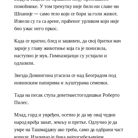
помоћнике. У том тренутку није било ни славе ни
Шпаније — само тело који се бори за голи живот.
Извели су га са арене, праћеног урликом који није
био ужас него пркос.
Када се вратио, блед и зашивен, да свој бритки мач
зарије у главу животиње која га је понизила,
наступио је мук. Гимназијалци су устајали и
одлазили.
Звезда Домингина угасила се над Београдом под
новинским папирима и љуштурама семенки.
Тада на песак ступа деветнаестогодишњи Роберто
Пилес.
Млад, горд и увређен, осетио је да му овај чудни
народ вређа занат, земљу и претке. Одлучио је да
умре на Ташмајдану ако треба, само да одбрани част
кориде. Изазивао је бика најпогибељнијим