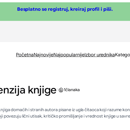
Besplatno se registruj, kreiraj profil i piši.
Početna
Najnovije
Najpopularnije
Izbor urednika
Katego
nzija knjige
/
1
članaka
njiga domaćih i stranih autora pisane iz ugla čitaoca koji razume kontek
ji povezuju lični utisak, kritičko promišljanje i vrednost knjige u s