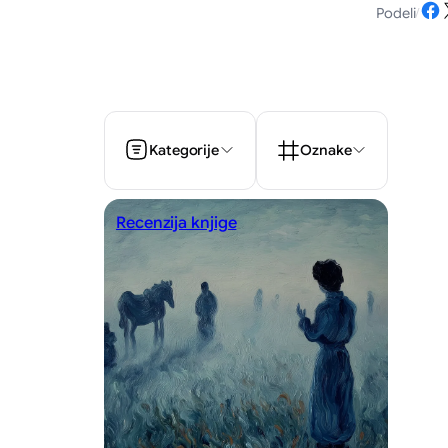
Share 
Share o
Podeli
/
Kategorije
Oznake
Recenzija knjige