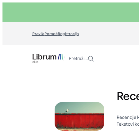
Skoči
na
sadržaj
Pravila
Pomoć
Registracija
/
Pretraži…
Rece
Recenzije k
Tekstovi ko