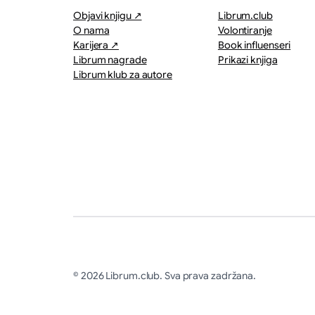
Objavi knjigu ↗
Librum.club
O nama
Volontiranje
Karijera ↗
Book influenseri
Librum nagrade
Prikazi knjiga
Librum klub za autore
© 2026 Librum.club. Sva prava zadržana.