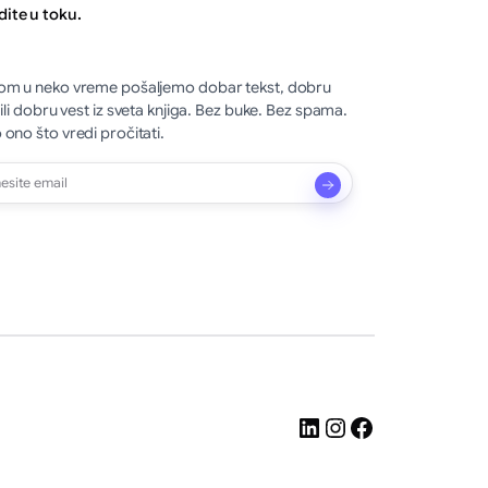
dite u toku.
m u neko vreme pošaljemo dobar tekst, dobru
 ili dobru vest iz sveta knjiga. Bez buke. Bez spama.
ono što vredi pročitati.
LinkedIn
Instagram
Facebook