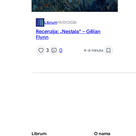
Librum
·
15/01/2026
Recenzija: „Nestala“ – Gillian
Flynn
3
0
4–6 minuta
Librum
O nama