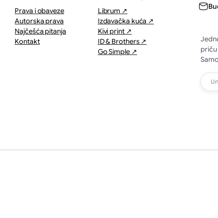
Bu
Prava i obaveze
Librum ↗
Autorska prava
Izdavačka kuća ↗
Najčešća pitanja
Kivi print ↗
Jedno
Kontakt
ID & Brothers ↗
priču
Go Simple ↗
Samo 