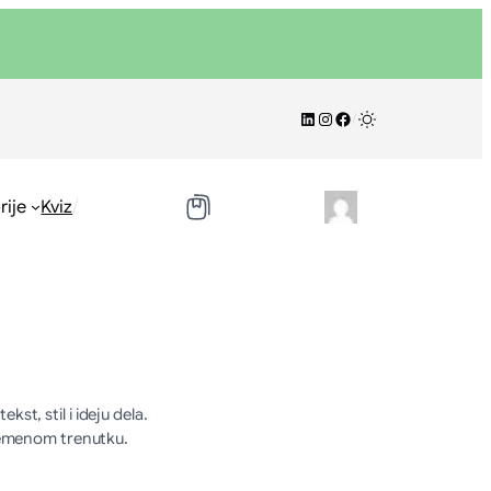
LinkedIn
Instagram
Facebook
/
/
rije
Kviz
st, stil i ideju dela.
avremenom trenutku.