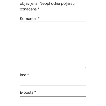
objavljena.
Neophodna polja su
označena
*
Komentar
*
Ime
*
E-pošta
*