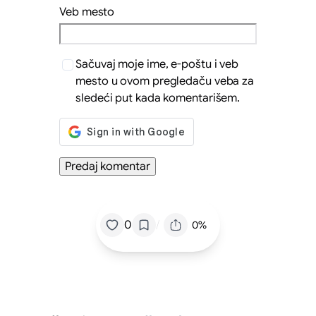
Veb mesto
Sačuvaj moje ime, e-poštu i veb
mesto u ovom pregledaču veba za
sledeći put kada komentarišem.
/
0
0%