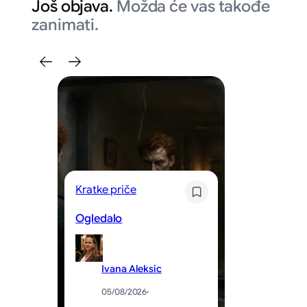
Još objava.
Možda će vas takođe
zanimati.
Po
Kratke priče
N
Ogledalo
P
Ivana Aleksic
05/08/2026
·