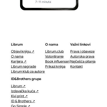
7–11 minuta
Librum
O nama
Važni linkovi
Objavi knjigu ↗
Librum.club
Prava i obaveze
O nama
Volontiranje
Autorska prava
Karijera ↗
Book influenseri
Najčešća pitanja
Librum nagrade
Prikazi knjiga
Kontakt
Librum klub za autore
ID&Brothers grupa
Librum ↗
Izdavačka kuća ↗
Kivi print ↗
ID & Brothers ↗
Go Simple ↗