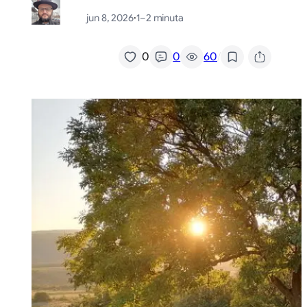
jun 8, 2026
·
1–2 minuta
/
0
0
60