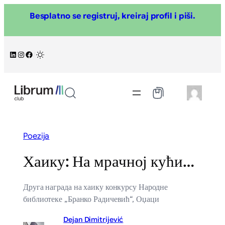
Skoči
Besplatno se registruj, kreiraj profil i piši.
na
sadržaj
LinkedIn
Instagram
Facebook
/
Poezija
Хаику: На мрачној кући…
Друга награда на хаику конкурсу Народне
библиотеке „Бранко Радичевић“, Оџаци
Dejan Dimitrijević