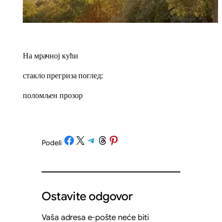
На мрачној кући
стакло прегриза поглед:
поломљен прозор
Share on Facebook
Share on X
Share on Telegram
Share on Threads
Share on Pinterest
Podeli
/
Ostavite odgovor
Vaša adresa e-pošte neće biti