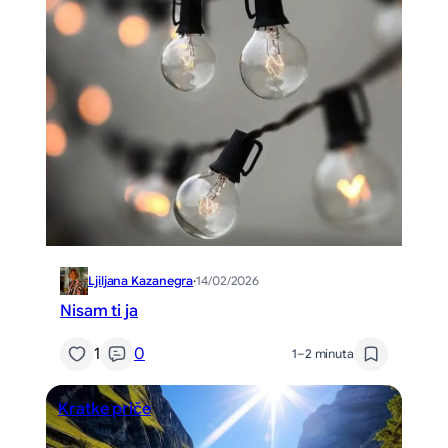
Ljiljana Kazanegra
·
14/02/2026
Nisam ti ja
1
0
1–2 minuta
Kratke priče