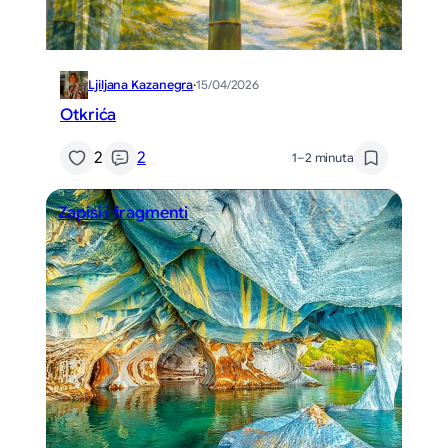
Ljiljana Kazanegra
·
15/04/2026
Otkrića
2
2
1–2 minuta
Zapisi i fragmenti