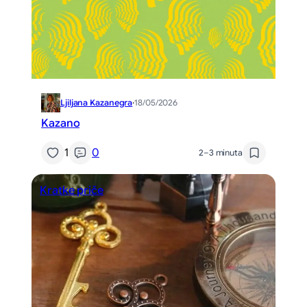
Ljiljana Kazanegra
·
18/05/2026
Kazano
1
0
2–3 minuta
Kratke priče