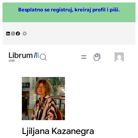
Skoči
Besplatno se registruj, kreiraj profil i piši.
na
sadržaj
LinkedIn
Instagram
Facebook
/
Ljiljana Kazanegra
/