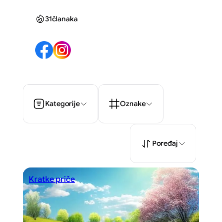
31
članaka
Kategorije
Oznake
Poređaj
Kratke priče