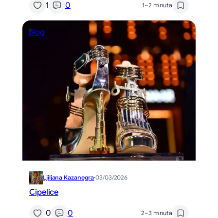
1
0
1–2 minuta
Blog
Ljiljana Kazanegra
·
03/03/2026
Cipelice
0
0
2–3 minuta