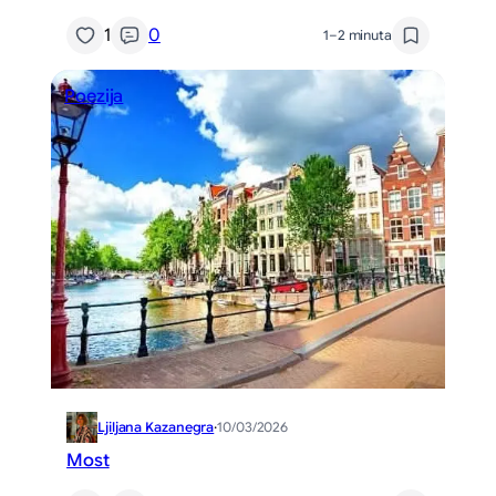
1
0
1–2 minuta
Poezija
Ljiljana Kazanegra
·
10/03/2026
Most