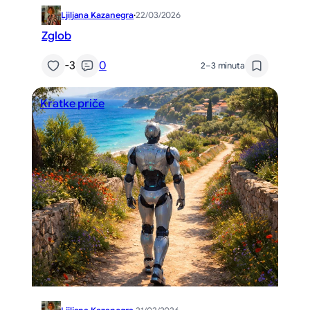
Ljiljana Kazanegra
·
22/03/2026
Zglob
-3
0
2–3 minuta
Kratke priče