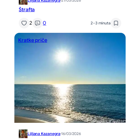
Ljiljana Kazanegra
·
21/03/2026
Štrafta
2
0
2–3 minuta
Kratke priče
Ljiljana Kazanegra
·
16/03/2026