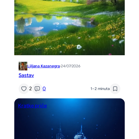
Ljiljana Kazanegra
·
24/07/2026
Sastav
2
0
1–2 minuta
Kratke priče