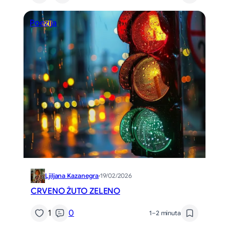
Poezija
Ljiljana Kazanegra
·
19/02/2026
CRVENO ŽUTO ZELENO
1
0
1–2 minuta