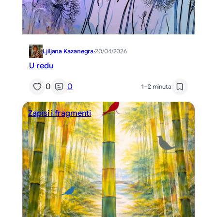
Ljiljana Kazanegra
·
20/04/2026
U redu
0
0
1–2 minuta
Zapisi i fragmenti