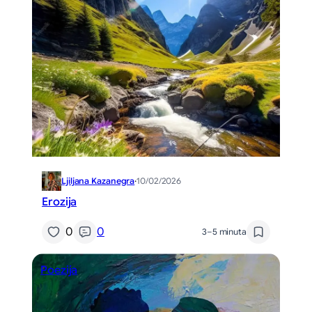
Ljiljana Kazanegra
·
10/02/2026
Erozija
0
0
3–5 minuta
Poezija