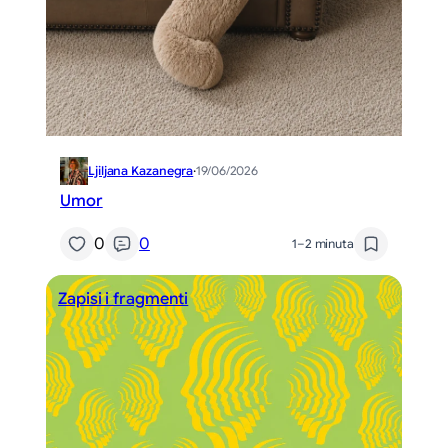
Ljiljana Kazanegra
·
19/06/2026
Umor
0
0
1–2 minuta
Zapisi i fragmenti