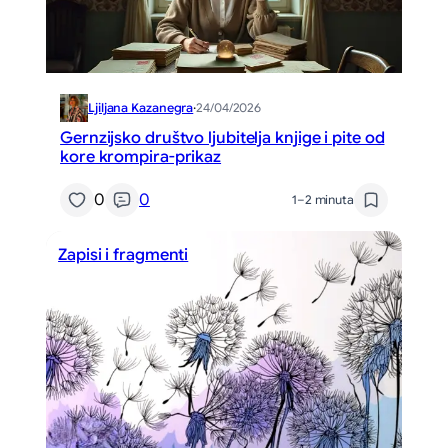
Ljiljana Kazanegra
·
24/04/2026
Gernzijsko društvo ljubitelja knjige i pite od
kore krompira-prikaz
0
0
1–2 minuta
Zapisi i fragmenti