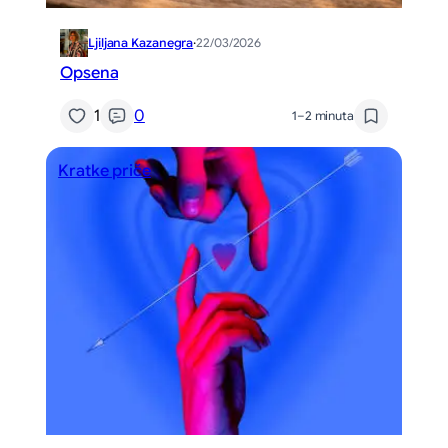
Ljiljana Kazanegra
·
22/03/2026
Opsena
1
0
1–2 minuta
Kratke priče