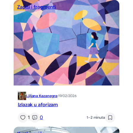
Zapisi i fragmenti
Ljiljana Kazanegra
·
19/02/2026
Izlazak u aforizam
1
0
1–2 minuta