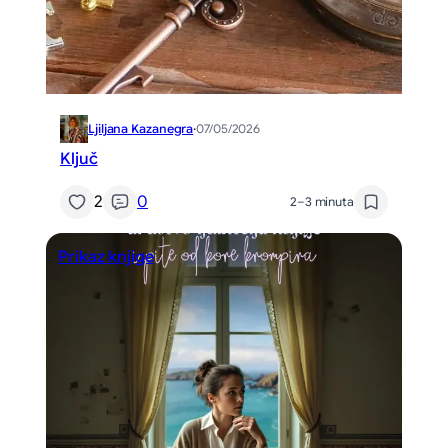
Ljiljana Kazanegra
·
07/05/2026
Ključ
2
0
2–3 minuta
Prikaz knjige