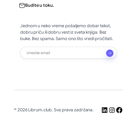
Budite u toku.
Jednom u neko vreme pošaljemo dobar tekst,
dobru priču ili dobru vest iz sveta knjiga. Bez
buke. Bez spama. Samo ono što vredi pročitati.
LinkedIn
Instagr
Faceb
© 2026 Librum.club. Sva prava zadržana.