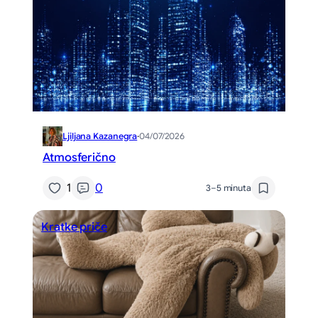
Ljiljana Kazanegra
·
04/07/2026
Atmosferično
1
0
3–5 minuta
Kratke priče