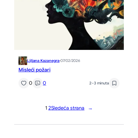
Ljiljana Kazanegra
·
07/02/2026
Misleći požari
0
0
2–3 minuta
1
2
Sledeća strana
→