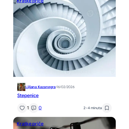
Kratke priče
Ljiljana Kazanegra
·
16/02/2026
Stepenice
1
0
2–4 minuta
Kratke priče