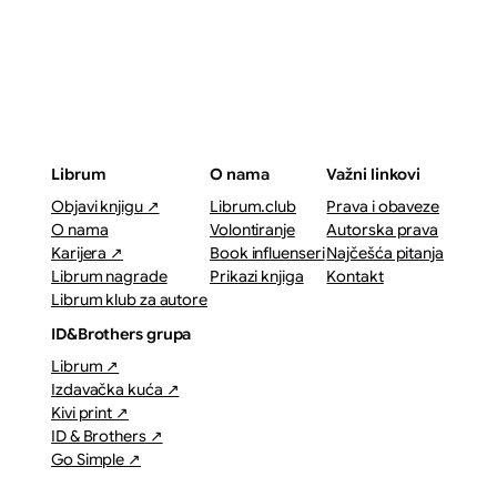
Librum
O nama
Važni linkovi
Objavi knjigu ↗
Librum.club
Prava i obaveze
O nama
Volontiranje
Autorska prava
Karijera ↗
Book influenseri
Najčešća pitanja
Librum nagrade
Prikazi knjiga
Kontakt
Librum klub za autore
ID&Brothers grupa
Librum ↗
Izdavačka kuća ↗
Kivi print ↗
ID & Brothers ↗
Go Simple ↗