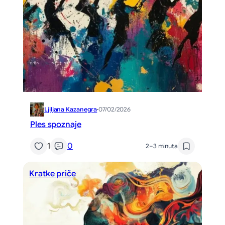
Ljiljana Kazanegra
·
07/02/2026
Ples spoznaje
1
0
2–3 minuta
Kratke priče