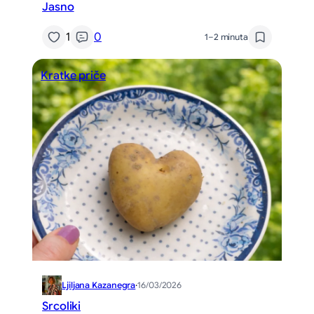
Jasno
1
0
1–2 minuta
Kratke priče
Ljiljana Kazanegra
·
16/03/2026
Srcoliki