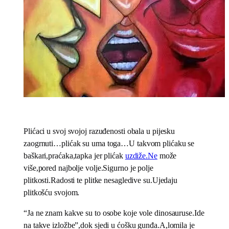
Plićaci u svoj svojoj razuđenosti obala u pijesku
zaogrnuti…plićak su uma toga…U takvom plićaku se
baškari,praćaka,tapka jer plićak
uzdiže.Ne
može
više,pored najbolje volje.Sigurno je polje
plitkosti.Radosti te plitke nesagledive su.Ujedaju
plitkošću svojom.
“Ja ne znam kakve su to osobe koje vole dinosauruse.Ide
na takve izložbe”,dok sjedi u ćošku gunđa.A,lomila je