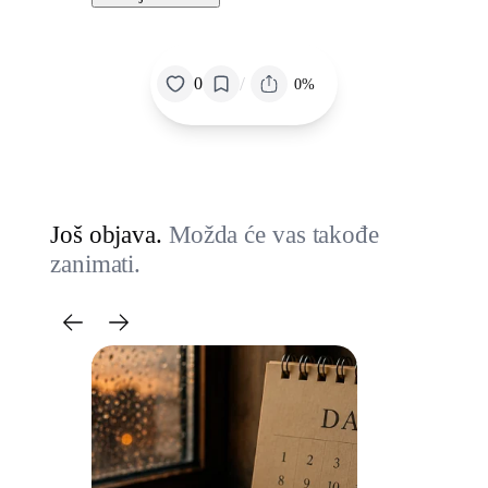
/
0
0%
Još objava.
Možda će vas takođe
zanimati.