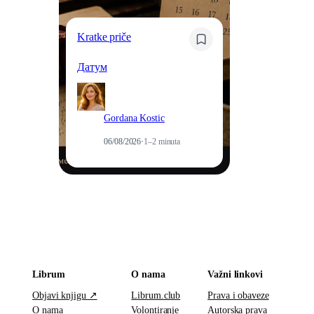
Kratke priče
Kr
Датум
Og
Gordana Kostic
06/08/2026
·
1–2 minuta
Librum
O nama
Važni linkovi
Objavi knjigu ↗
Librum.club
Prava i obaveze
O nama
Volontiranje
Autorska prava