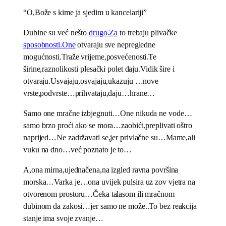
“O,Bože s kime ja sjedim u kancelariji”
Dubine su već nešto
drugo.Za
to trebaju plivačke
sposobnosti.One
otvaraju sve nepregledne
mogućnosti.Traže vrijeme,posvećenosti.Te
širine,raznolikosti plesački polet daju.Vidik šire i
otvaraju.Usvajaju,osvajaju,ukazuju …nove
vrste,podvrste…prihvataju,daju…hrane…
Samo one mračne izbjegnuti…One nikuda ne vode…
samo brzo proći ako se mora…zaobići,preplivati oštro
naprijed…Ne zadržavati se,jer privlačne su…Mame,ali
vuku na dno…već poznato je to…
A,ona mirna,ujednačena,na izgled ravna površina
morska…Varka je…ona uvijek pulsira uz zov vjetra na
otvorenom prostoru…Čeka talasom ili mračnom
dubinom da zakosi…jer samo ne može..To bez reakcija
stanje ima svoje zvanje…