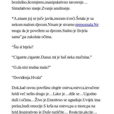
bezdušno,licemjerno,manipulativno tavorenje…
Simulativno stanje.Zvanje anuliranje.
*A,nisam joj se juče javila,moram ti reći.Šetala je sa
nekom malom djecom.Nisam je stvarno
prepoznala.Ne
mogu da je povežem sa djecom.Stalno je živjela
sama”,pa zakoluta očima.
“Šta si htjela?
“Cigarete,cigarete.Danas mi je baš neka mučnina.”
“O,da nisi trudna mala?”
“Doviđenja.Hvala”
Dok,kad ravnu površinu obgrle ostrva,ostrvca,izvučene
hridi već nešto drugo je…Lako je…diše se…Ugodno
duši i očima…Živo je.Emotivno se ugrađuje.Uvijek ima
prelaz,budi emocije.S krša na ostrvo,pa u more,pa na
hrid.Inspirativno je.Duše različite… Reakcije,akcije…