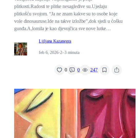
plitkosti.Radosti te plitke nesagledive su.Ujedaju
plitkošću svojom. “Ja ne znam kakve su to osobe koje
vole dinosauruse.Ide na takve izložbe”,dok sjedi u ćošku
gunđa.A,lomila je kao djevojčica sve nove lutke…
Ljiljana Kazanegra
feb 6, 2026
·
2–3 minuta
/
0
0
247