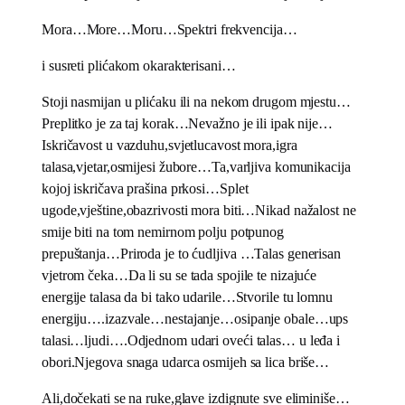
Mora…More…Moru…Spektri frekvencija…
i susreti plićakom okarakterisani…
Stoji nasmijan u plićaku ili na nekom drugom mjestu…
Preplitko je za taj korak…Nevažno je ili ipak nije…
Iskričavost u vazduhu,svjetlucavost mora,igra
talasa,vjetar,osmijesi žubore…Ta,varljiva komunikacija
kojoj iskričava prašina prkosi…Splet
ugode,vještine,obazrivosti mora biti…Nikad nažalost ne
smije biti na tom nemirnom polju potpunog
prepuštanja…Priroda je to ćudljiva …Talas generisan
vjetrom čeka…Da li su se tada spojile te nizajuće
energije talasa da bi tako udarile…Stvorile tu lomnu
energiju….izazvale…nestajanje…osipanje obale…ups
talasi…ljudi….Odjednom udari oveći talas… u leđa i
obori.Njegova snaga udarca osmijeh sa lica briše…
Ali,dočekati se na ruke,glave izdignute sve eliminiše…