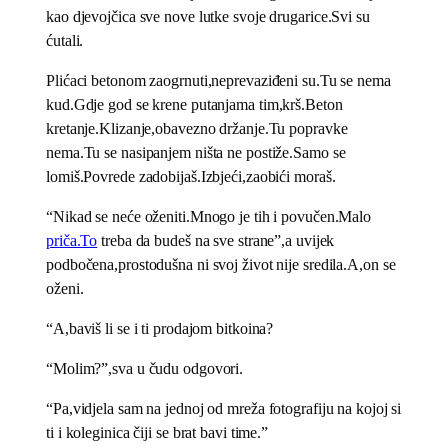
kao djevojčica sve nove lutke svoje drugarice.Svi su
ćutali.
Plićaci betonom zaogrnuti,neprevaziđeni su.Tu se nema
kud.Gdje god se krene putanjama tim,krš.Beton
kretanje.Klizanje,obavezno držanje.Tu popravke
nema.Tu se nasipanjem ništa ne postiže.Samo se
lomiš.Povrede zadobijaš.Izbjeći,zaobići moraš.
“Nikad se neće oženiti.Mnogo je tih i povučen.Malo
priča.To
treba da budeš na sve strane”,a uvijek
podbočena,prostodušna ni svoj život nije sredila.A,on se
oženi.
“A,baviš li se i ti prodajom bitkoina?
“Molim?”,sva u čudu odgovori.
“Pa,vidjela sam na jednoj od mreža fotografiju na kojoj si
ti i koleginica čiji se brat bavi time.”