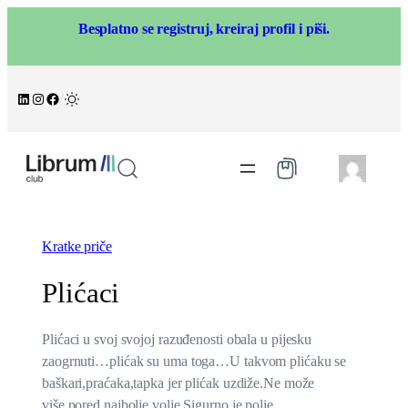
Skoči
Besplatno se registruj, kreiraj profil i piši.
na
sadržaj
LinkedIn
Instagram
Facebook
/
Kratke priče
Plićaci
Plićaci u svoj svojoj razuđenosti obala u pijesku
zaogrnuti…plićak su uma toga…U takvom plićaku se
baškari,praćaka,tapka jer plićak uzdiže.Ne može
više,pored najbolje volje.Sigurno je polje