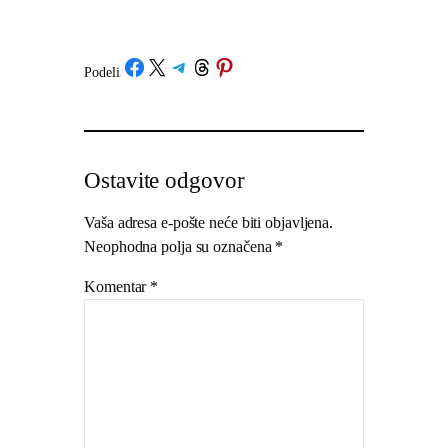
Share on Facebook
Share on X
Share on Telegram
Share on Threads
Share on Pinterest
Podeli
/
Ostavite odgovor
Vaša adresa e-pošte neće biti objavljena.
Neophodna polja su označena
*
Komentar
*