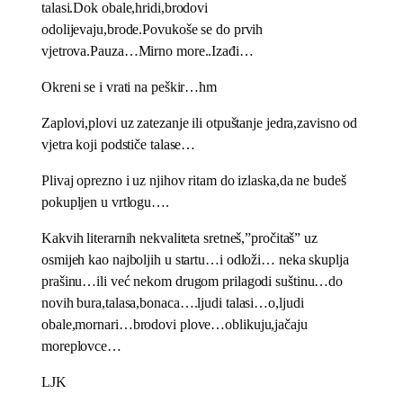
talasi.Dok obale,hridi,brodovi
odolijevaju,brode.Povukoše se do prvih
vjetrova.Pauza…Mirno more..Izađi…
Okreni se i vrati na peškir…hm
Zaplovi,plovi uz zatezanje ili otpuštanje jedra,zavisno od
vjetra koji podstiče talase…
Plivaj oprezno i uz njihov ritam do izlaska,da ne budeš
pokupljen u vrtlogu….
Kakvih literarnih nekvaliteta sretneš,”pročitaš” uz
osmijeh kao najboljih u startu…i odloži… neka skuplja
prašinu…ili već nekom drugom prilagodi suštinu…do
novih bura,talasa,bonaca….ljudi talasi…o,ljudi
obale,mornari…brodovi plove…oblikuju,jačaju
moreplovce…
LJK