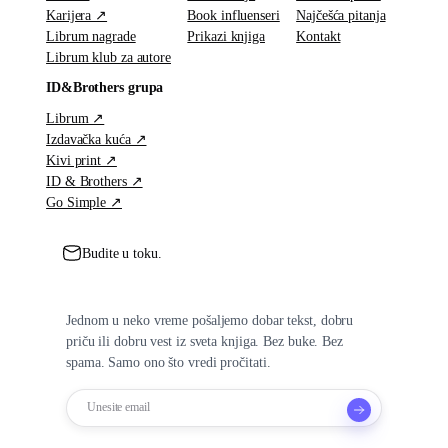
Karijera ↗
Book influenseri
Najčešća pitanja
Librum nagrade
Prikazi knjiga
Kontakt
Librum klub za autore
ID&Brothers grupa
Librum ↗
Izdavačka kuća ↗
Kivi print ↗
ID & Brothers ↗
Go Simple ↗
Budite u toku.
Jednom u neko vreme pošaljemo dobar tekst, dobru
priču ili dobru vest iz sveta knjiga. Bez buke. Bez
spama. Samo ono što vredi pročitati.