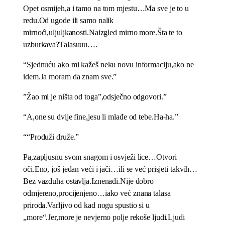
Opet osmijeh,a i tamo na tom mjestu…Ma sve je to u
redu.Od ugode ili samo nalik
mirnoći,uljuljkanosti.Naizgled mirno more.Šta te to
uzburkava?Talasuuu….
“Sjednuću ako mi kažeš neku novu informaciju,ako ne
idem.Ja moram da znam sve.”
”Žao mi je ništa od toga”,odsječno odgovori.”
“A,one su dvije fine,jesu li mlađe od tebe.Ha-ha.”
““Produži druže.”
Pa,zapljusnu svom snagom i osvježi lice…Otvori
oči.Eno, još jedan veći i jači…ili se već prisjeti takvih…
Bez vazduha ostavlja.Iznenadi.Nije dobro
odmjereno,procijenjeno…iako već znana talasa
priroda.Varljivo od kad nogu spustio si u
„more“.Jer,more je nevjerno polje rekoše ljudi.Ljudi