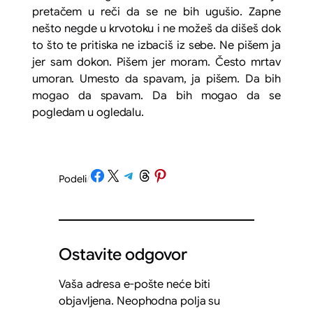
pretačem u reči da se ne bih ugušio. Zapne
nešto negde u krvotoku i ne možeš da dišeš dok
to što te pritiska ne izbaciš iz sebe. Ne pišem ja
jer sam dokon. Pišem jer moram. Često mrtav
umoran. Umesto da spavam, ja pišem. Da bih
mogao da spavam. Da bih mogao da se
pogledam u ogledalu.
Share on Facebook
Share on X
Share on Telegram
Share on Threads
Share on Pinterest
Podeli
/
Ostavite odgovor
Vaša adresa e-pošte neće biti
objavljena.
Neophodna polja su