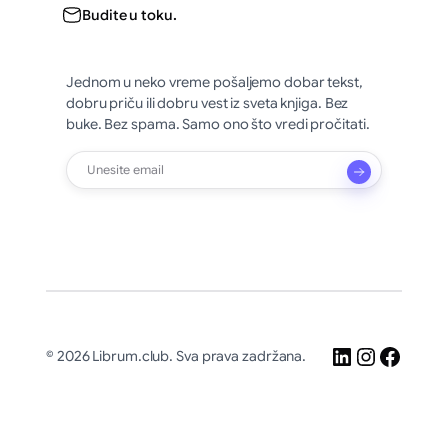
Budite u toku.
Jednom u neko vreme pošaljemo dobar tekst,
dobru priču ili dobru vest iz sveta knjiga. Bez
buke. Bez spama. Samo ono što vredi pročitati.
LinkedIn
Instagr
Faceb
© 2026 Librum.club. Sva prava zadržana.