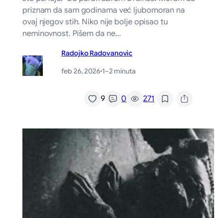
priznam da sam godinama već ljubomoran na
ovaj njegov stih. Niko nije bolje opisao tu
neminovnost. Pišem da ne…
Radojko Radovanovic
feb 26, 2026
·
1–2 minuta
/
9
0
271