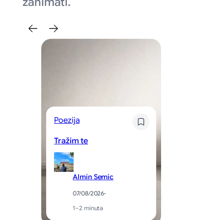
zanimati.
Poezija
Kr
Tražim te
Sv
Almin Semic
07/08/2026
·
1–2 minuta