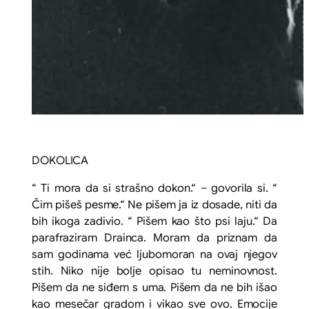
DOKOLICA
“ Ti mora da si strašno dokon.“ – govorila si. “
Čim pišeš pesme.“ Ne pišem ja iz dosade, niti da
bih ikoga zadivio. “ Pišem kao što psi laju.“ Da
parafraziram Drainca. Moram da priznam da
sam godinama već ljubomoran na ovaj njegov
stih. Niko nije bolje opisao tu neminovnost.
Pišem da ne siđem s uma. Pišem da ne bih išao
kao mesečar gradom i vikao sve ovo. Emocije