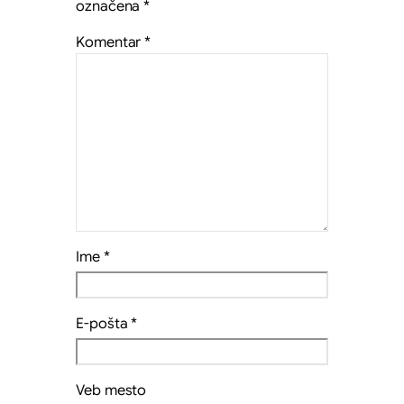
označena
*
Komentar
*
Ime
*
E-pošta
*
Veb mesto