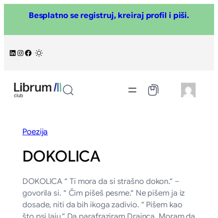
Skoči
Besplatno se registruj, kreiraj profil i piši.
na
sadržaj
LinkedIn
Instagram
Facebook
/
Poezija
DOKOLICA
DOKOLICA “ Ti mora da si strašno dokon.“ –
govorila si. “ Čim pišeš pesme.“ Ne pišem ja iz
dosade, niti da bih ikoga zadivio. “ Pišem kao
što psi laju.“ Da parafraziram Drainca. Moram da