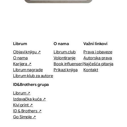
Librum
O nama
Važni linkovi
Objavi knjigu ↗
Librum.club
Prava i obaveze
O nama
Volontiranje
Autorska prava
Karijera ↗
Book influenseri
Najčešća pitanja
Librum nagrade
Prikazi knjiga
Kontakt
Librum klub za autore
ID&Brothers grupa
Librum ↗
Izdavačka kuća ↗
Kivi print ↗
ID & Brothers ↗
Go Simple ↗