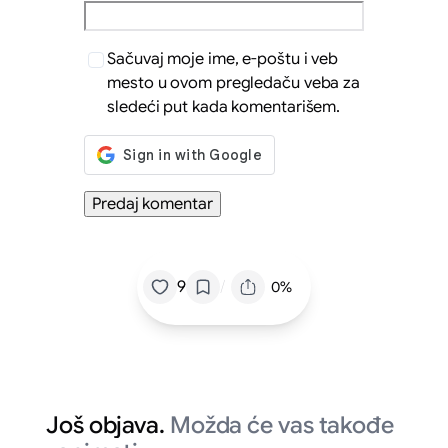
Sačuvaj moje ime, e-poštu i veb
mesto u ovom pregledaču veba za
sledeći put kada komentarišem.
/
9
0%
Još objava.
Možda će vas takođe