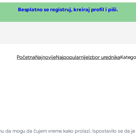
Besplatno se registruj, kreiraj profil i piši.
Početna
Najnovije
Najpopularnije
Izbor urednika
Katego
nu da mogu da čujem vreme kako prolazi. Ispostavilo se da je