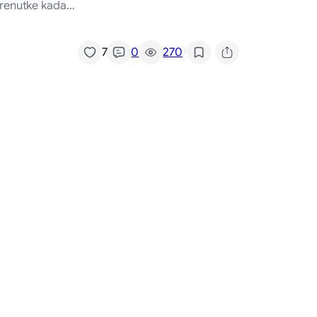
 trenutke kada…
/
7
0
270