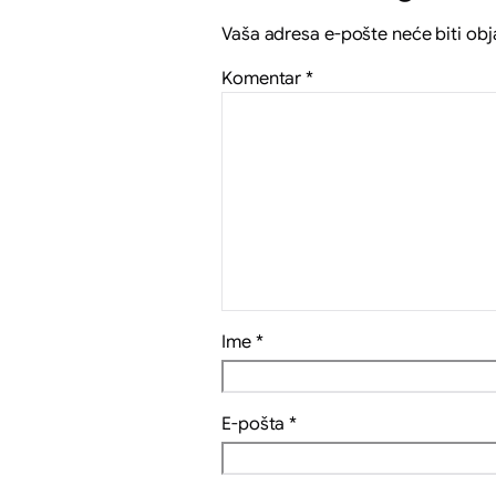
Vaša adresa e-pošte neće biti obj
Komentar
*
Ime
*
E-pošta
*