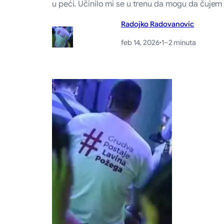
u peći. Učinilo mi se u trenu da mogu da čujem 
Radojko Radovanovic
feb 14, 2026
·
1–2 minuta