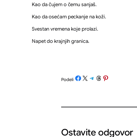
Kao da čujem o čemu sanjaš.
Kao da osećam peckanje na koži.
Svestan vremena koje prolazi.
Napet do krajnjih granica.
Share on Facebook
Share on X
Share on Telegram
Share on Threads
Share on Pinterest
Podeli
/
Ostavite odgovor