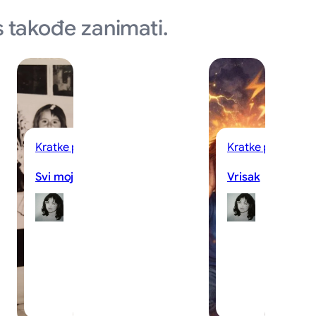
 takođe zanimati.
Kratke priče
Kratke priče
Svi moji buketi
Vrisak
Sanjine
Sanj
Price
Pric
07/08/2026
07/0
·
·
2–3 minuta
3–5 