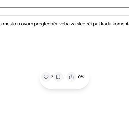
eb mesto u ovom pregledaču veba za sledeći put kada koment
/
7
0%