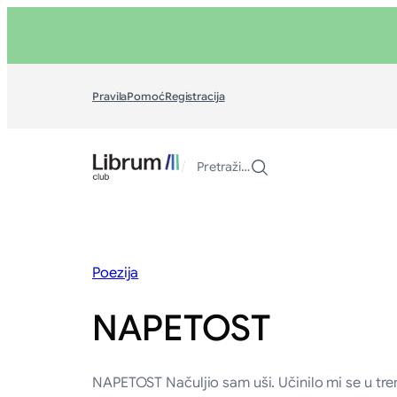
Skoči
na
sadržaj
Pravila
Pomoć
Registracija
/
Pretraži…
Poezija
NAPETOST
NAPETOST Načuljio sam uši. Učinilo mi se u tre