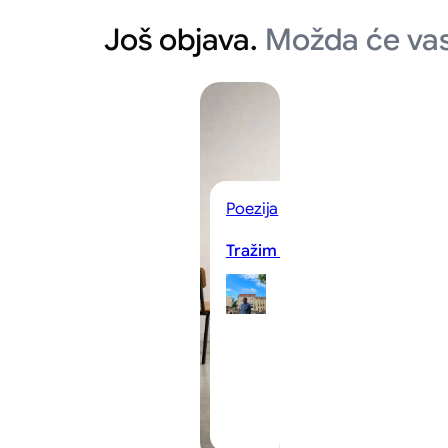
Još objava.
Možda će vas
Poezija
Tražim te
Almin
Semic
07/08/2026
·
1–2 minuta