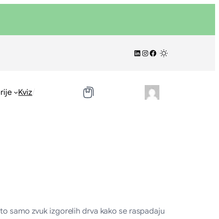
LinkedIn
Instagram
Facebook
/
/
rije
Kviz
 to samo zvuk izgorelih drva kako se raspadaju