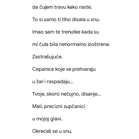
da čujem travu kako raste.
To si samo ti tiho disala u snu.
Imao sam te trenutke kada su
mi čula bila nenormalno izoštrena.
Zastrašujuće.
Cepanice koje se pretvaraju
u žar i raspadaju…
Tvoje, skoro nečujno, disanje…
Mali, precizni zupčanici
u mojoj glavi.
Okrećeš se u snu.