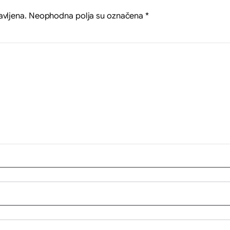
avljena.
Neophodna polja su označena
*