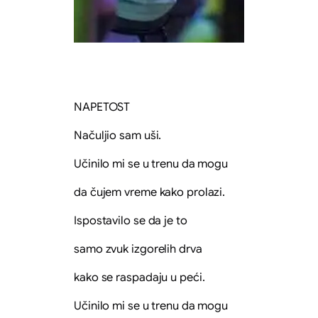
NAPETOST
Načuljio sam uši.
Učinilo mi se u trenu da mogu
da čujem vreme kako prolazi.
Ispostavilo se da je to
samo zvuk izgorelih drva
kako se raspadaju u peći.
Učinilo mi se u trenu da mogu