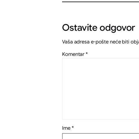
Ostavite odgovor
Vaša adresa e-pošte neće biti obj
Komentar
*
Ime
*