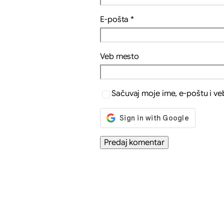
E-pošta
*
Veb mesto
Sačuvaj moje ime, e-poštu i v