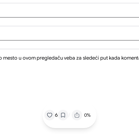
eb mesto u ovom pregledaču veba za sledeći put kada koment
/
6
0%