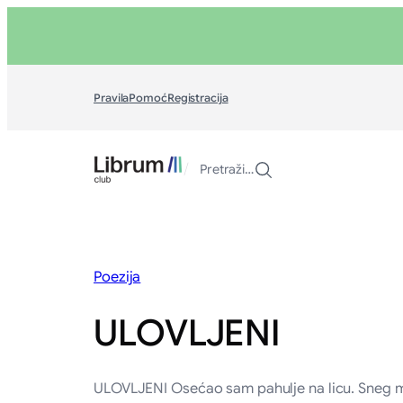
Skoči
na
sadržaj
Pravila
Pomoć
Registracija
/
Pretraži…
Poezija
ULOVLJENI
ULOVLJENI Osećao sam pahulje na licu. Sneg mi 