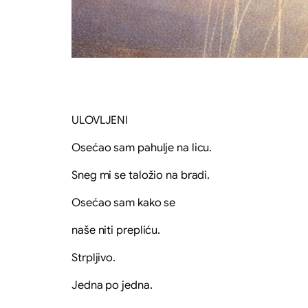
ULOVLJENI
Osećao sam pahulje na licu.
Sneg mi se taložio na bradi.
Osećao sam kako se
naše niti prepliću.
Strpljivo.
Jedna po jedna.