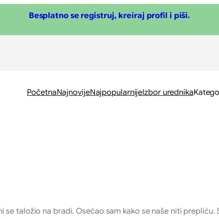
Besplatno se registruj, kreiraj profil i piši.
Početna
Najnovije
Najpopularnije
Izbor urednika
Katego
se taložio na bradi. Osećao sam kako se naše niti prepliću. S