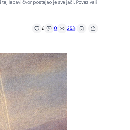
j labavi čvor postajao je sve jači. Povezivali
/
6
0
253