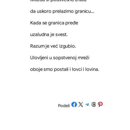
da uskoro prelazimo granicu…
Kada se granica pređe
uzaludna je svest.
Razum je već izgubio.
Ulovljeni u sopstvenoj mreži
oboje smo postali i lovci i lovina.
Share on Facebook
Share on X
Share on Telegram
Share on Threads
Share on Pinterest
Podeli
/