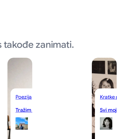
 takođe zanimati.
Poezija
Kratke priče
Tražim te
Svi moji buketi
Almin
Sanj