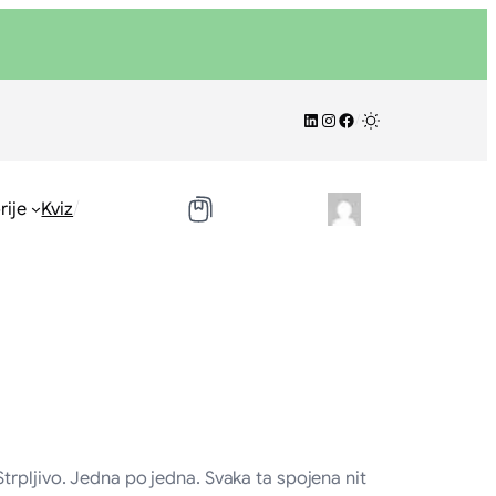
LinkedIn
Instagram
Facebook
/
/
rije
Kviz
trpljivo. Jedna po jedna. Svaka ta spojena nit