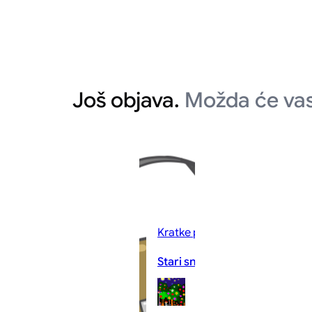
Još objava.
Možda će vas
Kratke priče
Stari snovi