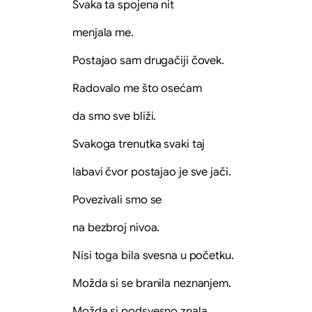
Svaka ta spojena nit
menjala me.
Postajao sam drugačiji čovek.
Radovalo me što osećam
da smo sve bliži.
Svakoga trenutka svaki taj
labavi čvor postajao je sve jači.
Povezivali smo se
na bezbroj nivoa.
Nisi toga bila svesna u početku.
Možda si se branila neznanjem.
Možda si podsvesno znala