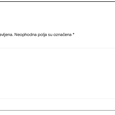
avljena.
Neophodna polja su označena
*