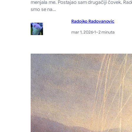
menjala me. Postajao sam drugačiji čovek. Radov
smo se na…
Radojko Radovanovic
mar 1, 2026
·
1–2 minuta