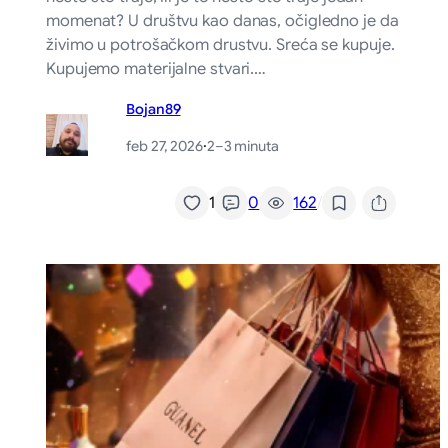
momenat? U društvu kao danas, očigledno je da
živimo u potrošačkom drustvu. Sreća se kupuje.
Kupujemo materijalne stvari.…
Bojan89
feb 27, 2026
·
2–3 minuta
/
1
0
162