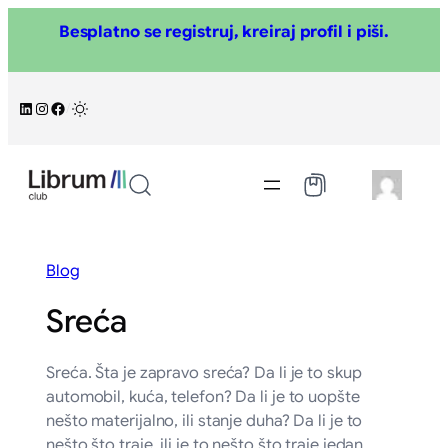
Skoči
Besplatno se registruj, kreiraj profil i piši.
na
sadržaj
LinkedIn
Instagram
Facebook
/
Blog
Sreća
Sreća. Šta je zapravo sreća? Da li je to skup
automobil, kuća, telefon? Da li je to uopšte
nešto materijalno, ili stanje duha? Da li je to
nešto što traje, ili je to nešto što traje jedan