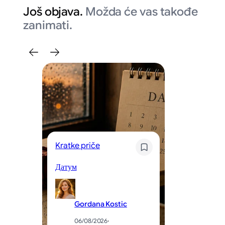
Još objava.
Možda će vas takođe
zanimati.
Kratke priče
Kr
Датум
Og
Gordana Kostic
06/08/2026
·