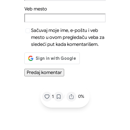
Veb mesto
Sačuvaj moje ime, e-poštu i veb
mesto u ovom pregledaču veba za
sledeći put kada komentarišem.
/
1
0%