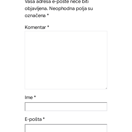
Vaša adresa e-pošte neće biti
objavljena.
Neophodna polja su
označena
*
Komentar
*
Ime
*
E-pošta
*