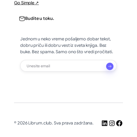
Go Simple ↗
Budite u toku.
Jednom u neko vreme pošaljemo dobar tekst,
dobru priču ili dobru vest iz sveta knjiga. Bez
buke. Bez spama. Samo ono što vredi pročitati.
LinkedIn
Instagr
Faceb
© 2026 Librum.club. Sva prava zadržana.