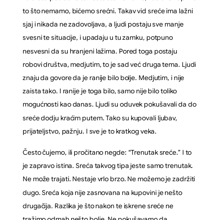
to što nemamo, bićemo srećni. Takav vid sreće ima lažni
sjaj i nikada ne zadovoljava, a ljudi postaju sve manje
svesni te situacije, i upadaju u tu zamku, potpuno
nesvesni da su hranjeni lažima. Pored toga postaju
robovi društva, medjutim, to je sad već druga tema. Ljudi
znaju da govore da je ranije bilo bolje. Medjutim, i nije
zaista tako. I ranije je toga bilo, samo nije bilo toliko
mogućnosti kao danas. Ljudi su oduvek pokušavali da do
sreće dodju kraćim putem. Tako su kupovali ljubav,
prijateljstvo, pažnju. I sve je to kratkog veka.
Često čujemo, ili pročitano negde: “Trenutak sreće.” I to
je zapravo istina. Sreća takvog tipa jeste samo trenutak.
Ne može trajati. Nestaje vrlo brzo. Ne možemo je zadržiti
dugo. Sreća koja nije zasnovana na kupovini je nešto
drugačija. Razlika je što nakon te iskrene sreće ne
tražimo odmah nešto bolje. Ne pokušavamo da