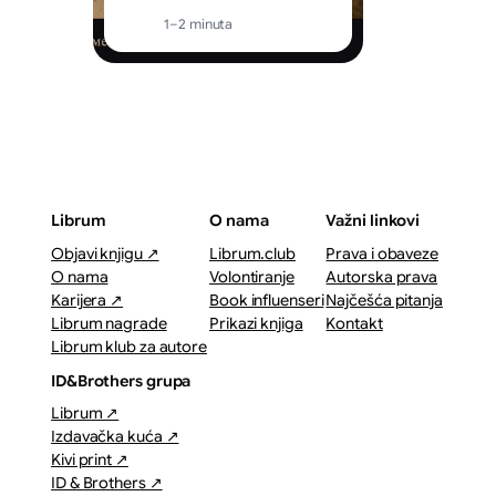
1–2 minuta
Librum
O nama
Važni linkovi
Objavi knjigu ↗
Librum.club
Prava i obaveze
O nama
Volontiranje
Autorska prava
Karijera ↗
Book influenseri
Najčešća pitanja
Librum nagrade
Prikazi knjiga
Kontakt
Librum klub za autore
ID&Brothers grupa
Librum ↗
Izdavačka kuća ↗
Kivi print ↗
ID & Brothers ↗