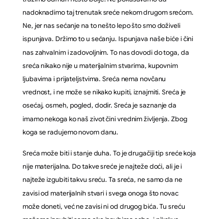
nadoknadimo taj trenutak sreće nekom drugom srećom.
Ne, jer nas sećanje na to nešto lepo što smo doživeli
ispunjava. Držimo to u sećanju. Ispunjava naše biće i čini
nas zahvalnim i zadovoljnim. To nas dovodi do toga, da
sreća nikako nije u materijalnim stvarima, kupovnim
ljubavima i prijateljstvima. Sreća nema novčanu
vrednost, i ne može se nikako kupiti, iznajmiti. Sreća je
osećaj, osmeh, pogled, dodir. Sreća je saznanje da
imamo nekoga ko naš zivot čini vrednim življenja. Zbog
koga se radujemo novom danu.
Sreća može biti i stanje duha. To je drugačiji tip sreće koja
nije materijalna. Do takve sreće je najteže doći, ali je i
najteže izgubiti takvu sreću. Ta sreća, ne samo da ne
zavisi od materijalnih stvari i svega onoga što novac
može doneti, već ne zavisi ni od drugog bića. Tu sreću