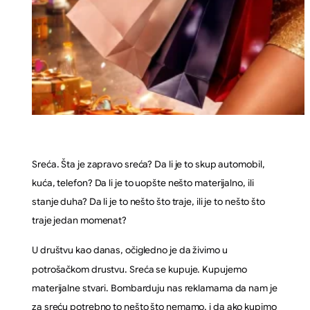
Sreća. Šta je zapravo sreća? Da li je to skup automobil,
kuća, telefon? Da li je to uopšte nešto materijalno, ili
stanje duha? Da li je to nešto što traje, ili je to nešto što
traje jedan momenat?
U društvu kao danas, očigledno je da živimo u
potrošačkom drustvu. Sreća se kupuje. Kupujemo
materijalne stvari. Bombarduju nas reklamama da nam je
za sreću potrebno to nešto što nemamo, i da ako kupimo