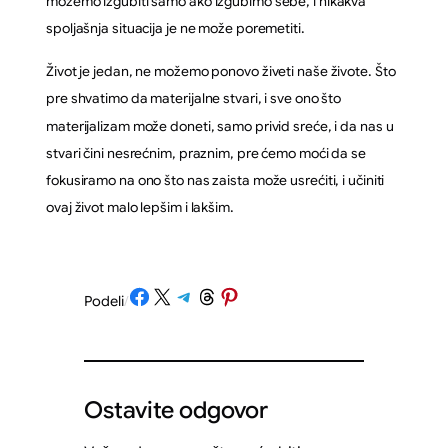
možemo izgubiti samo ako izgubimo sebe, i nikakva
spoljašnja situacija je ne može poremetiti.
Život je jedan, ne možemo ponovo živeti naše živote. Što
pre shvatimo da materijalne stvari, i sve ono što
materijalizam može doneti, samo privid sreće, i da nas u
stvari čini nesrećnim, praznim, pre ćemo moći da se
fokusiramo na ono što nas zaista može usrećiti, i učiniti
ovaj život malo lepšim i lakšim.
Share on Facebook
Share on X
Share on Telegram
Share on Threads
Share on Pinterest
Podeli
/
Ostavite odgovor