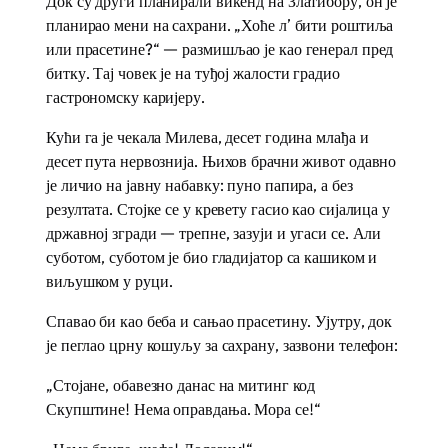
Док су други планирали викенд на Златибору, он је
планирао мени на сахрани. „Хоће л’ бити роштиља
или прасетине?“ — размишљао је као генерал пред
битку. Тај човек је на туђој жалости градио
гастрономску каријеру.
Кући га је чекала Милева, десет година млађа и
десет пута нервознија. Њихов брачни живот одавно
је личио на јавну набавку: пуно папира, а без
резултата. Стојке се у кревету гасио као сијалица у
државној згради — трепне, зазуји и угаси се. Али
суботом, суботом је био гладијатор са кашиком и
виљушком у руци.
Спавао би као беба и сањао прасетину. Ујутру, док
је пеглао црну кошуљу за сахрану, зазвони телефон:
„Стојане, обавезно данас на митинг код
Скупштине! Нема оправдања. Мора се!“