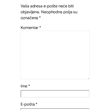
Vaša adresa e-pošte neće biti
objavljena.
Neophodna polja su
označena
*
Komentar
*
Ime
*
E-pošta
*