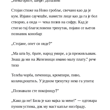
„Нема бриге, шефе! Долазим!“
Стојан стиже на Ново гробље, свечано као да је
кум. Изјави саучешће, намести лице као да га је бол
створио, а онда — чека позив на софру. Кад је
стигао тај благословени тренутак, појави се његов
познаник конобар:
„Стојане, опет си овде?“
„Ма шта ћу, брате, народ умире, а ја преживљавам.
Знаш да ми на Железници имамо малу плату.“ рече
тихо
Телећа чорба, печеница, кромпири, пиво,
колачи,роштиљ. У једном тренутку неко га упита:
„Познавали сте покојницу?“
„Како да не! Била је као мајка за мене!“ — одговара
пуним устима, док му маст капље низ браду.