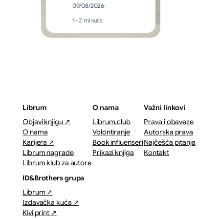
09/08/2026
·
1–2 minuta
Librum
O nama
Važni linkovi
Objavi knjigu ↗
Librum.club
Prava i obaveze
O nama
Volontiranje
Autorska prava
Karijera ↗
Book influenseri
Najčešća pitanja
Librum nagrade
Prikazi knjiga
Kontakt
Librum klub za autore
ID&Brothers grupa
Librum ↗
Izdavačka kuća ↗
Kivi print ↗