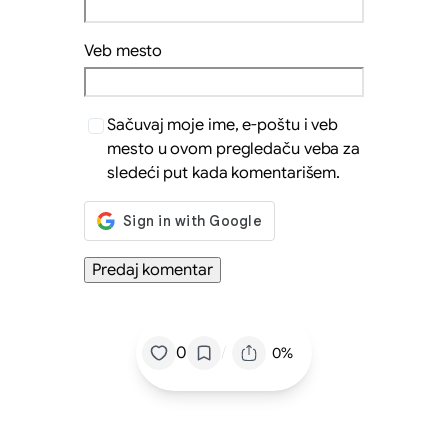
Veb mesto
Sačuvaj moje ime, e-poštu i veb
mesto u ovom pregledaču veba za
sledeći put kada komentarišem.
/
0
0%