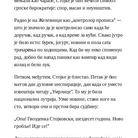
мењали као чарапе, Стојке је био вечити симбол
српске бирократије: спор, масан и неуништив.
Радио је на Железници као „контролор прописа“ —
што је значило да је контролисао само када ће
доручак, кад ручак, а кад време за кући. Свако јутро
је било исто: бурек, јогурт, новине и пола сата
трачарeња по ходницима. Кад би му неко споменуо
рад, добио би напад панике као вампир кад види
колац и бели лук.
Петком, међутим, Стојке је блистао. Петак је био
његов дан духовне инспирације, дан када се уместо
извештаја читају „Умрлице“. То му је била
национална лутрија. Узме новине, стави ноге на
сто, затвори очи и прстом бира судбину:
„Опа! Гвозденка Стојковски, шездесет година. Ново
гробље! Иде се!“