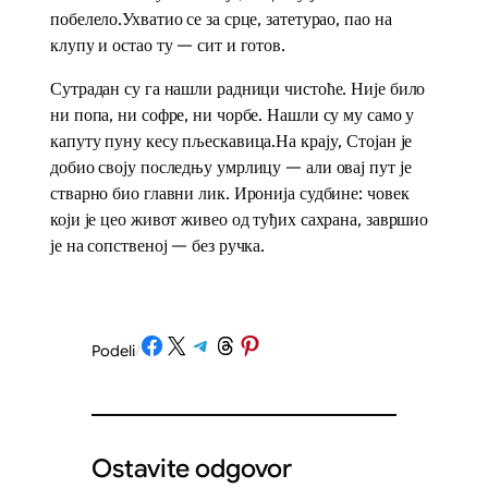
побелело.Ухватио се за срце, затетурао, пао на
клупу и остао ту — сит и готов.
Сутрадан су га нашли радници чистоће. Није било
ни попа, ни софре, ни чорбе. Нашли су му само у
капуту пуну кесу пљескавица.На крају, Стојан је
добио своју последњу умрлицу — али овај пут је
стварно био главни лик. Иронија судбине: човек
који је цео живот живео од туђих сахрана, завршио
је на сопственој — без ручка.
Share on Facebook
Share on X
Share on Telegram
Share on Threads
Share on Pinterest
Podeli
/
Ostavite odgovor