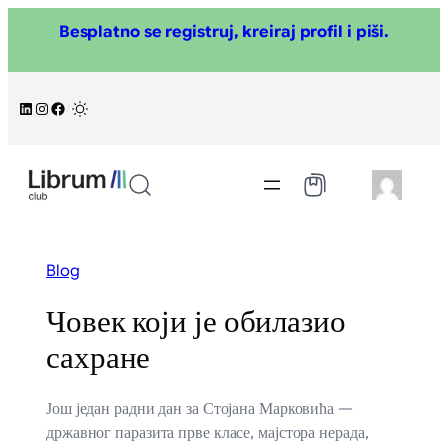
Skoči
Besplatno se registruj, kreiraj profil i piši.
na
sadržaj
LinkedIn
Instagram
Facebook
/
Blog
Човек који је обилазио
сахране
Још један радни дан за Стојана Марковића —
државног паразита прве класе, мајстора нерада,