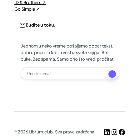
ID & Brothers ↗
Go Simple ↗
Budite u toku.
Jednom u neko vreme pošaljemo dobar tekst,
dobru priču ili dobru vest iz sveta knjiga. Bez
buke. Bez spama. Samo ono što vredi pročitati.
LinkedIn
Instagr
Faceb
© 2026 Librum.club. Sva prava zadržana.