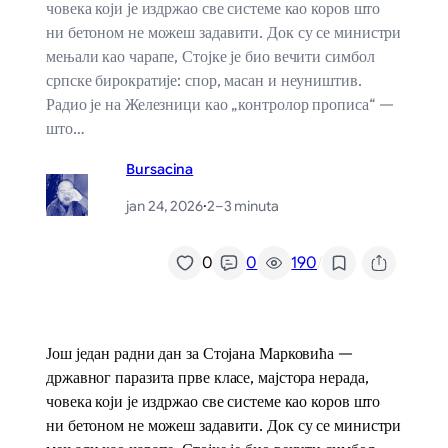
човека који је издржао све системе као коров што
ни бетоном не можеш задавити. Док су се министри
мењали као чарапе, Стојке је био вечити симбол
српске бирократије: спор, масан и неуништив.
Радио је на Железници као „контролор прописа“ —
што…
Bursacina
jan 24, 2026
·
2–3 minuta
/
0
0
190
Још један радни дан за Стојана Марковића —
државног паразита прве класе, мајстора нерада,
човека који је издржао све системе као коров што
ни бетоном не можеш задавити. Док су се министри