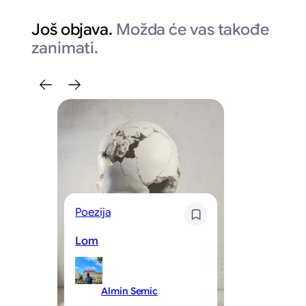
Još objava.
Možda će vas takođe
zanimati.
Poezija
Kr
Lom
Že
Almin Semic