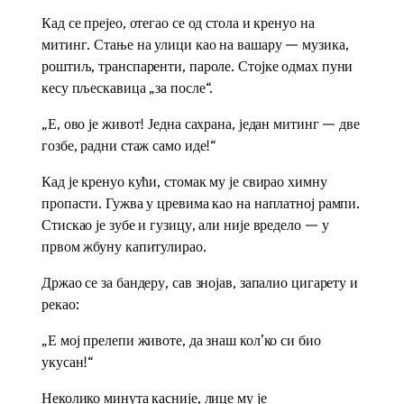
Кад се прејео, отегао се од стола и кренуо на
митинг. Стање на улици као на вашару — музика,
роштиљ, транспаренти, пароле. Стојке одмах пуни
кесу пљескавица „за после“.
„Е, ово је живот! Једна сахрана, један митинг — две
гозбе, радни стаж само иде!“
Кад је кренуо кући, стомак му је свирао химну
пропасти. Гужва у цревима као на наплатној рампи.
Стискао је зубе и гузицу, али није вредело — у
првом жбуну капитулирао.
Држао се за бандеру, сав знојав, запалио цигарету и
рекао:
„Е мој прелепи животе, да знаш кол’ко си био
укусан!“
Неколико минута касније, лице му је