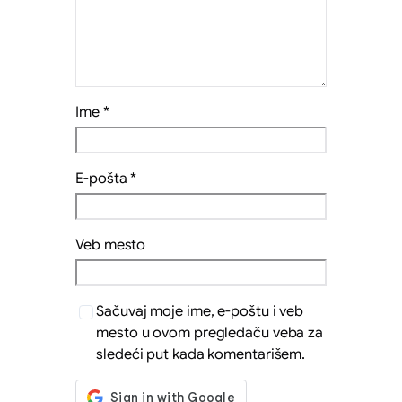
Ime
*
E-pošta
*
Veb mesto
Sačuvaj moje ime, e-poštu i veb
mesto u ovom pregledaču veba za
sledeći put kada komentarišem.