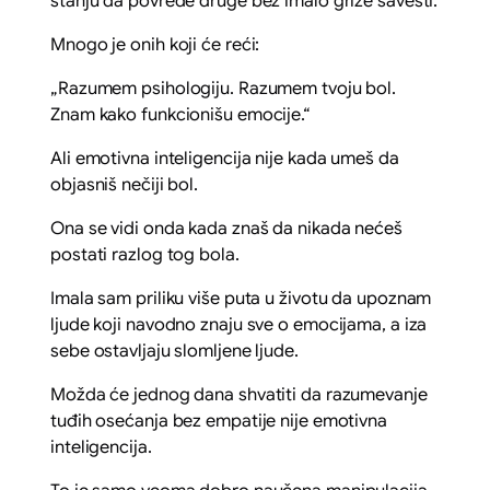
stanju da povrede druge bez imalo griže savesti.
Mnogo je onih koji će reći:
„Razumem psihologiju. Razumem tvoju bol.
Znam kako funkcionišu emocije.“
Ali emotivna inteligencija nije kada umeš da
objasniš nečiji bol.
Ona se vidi onda kada znaš da nikada nećeš
postati razlog tog bola.
Imala sam priliku više puta u životu da upoznam
ljude koji navodno znaju sve o emocijama, a iza
sebe ostavljaju slomljene ljude.
Možda će jednog dana shvatiti da razumevanje
tuđih osećanja bez empatije nije emotivna
inteligencija.