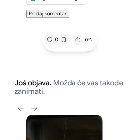
/
0
0%
Još objava.
Možda će vas takođe
zanimati.