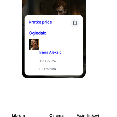
Po
Kratke priče
N
Ogledalo
P
Ivana Aleksic
05/08/2026
·
7–11 minuta
Librum
O nama
Važni linkovi