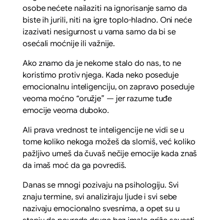
osobe nećete nailaziti na ignorisanje samo da
biste ih jurili, niti na igre toplo-hladno. Oni neće
izazivati nesigurnost u vama samo da bi se
osećali moćnije ili važnije.
Ako znamo da je nekome stalo do nas, to ne
koristimo protiv njega. Kada neko poseduje
emocionalnu inteligenciju, on zapravo poseduje
veoma moćno “oružje” — jer razume tuđe
emocije veoma duboko.
Ali prava vrednost te inteligencije ne vidi se u
tome koliko nekoga možeš da slomiš, već koliko
pažljivo umeš da čuvaš nečije emocije kada znaš
da imaš moć da ga povrediš.
Danas se mnogi pozivaju na psihologiju. Svi
znaju termine, svi analiziraju ljude i svi sebe
nazivaju emocionalno svesnima, a opet su u