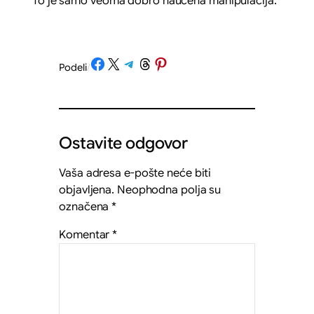
To je samo veoma dobro naučena manipulacija.
Share on Facebook
Share on X
Share on Telegram
Share on Threads
Share on Pinterest
Podeli
/
Ostavite odgovor
Vaša adresa e-pošte neće biti
objavljena.
Neophodna polja su
označena
*
Komentar
*