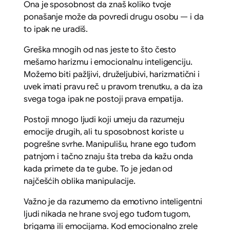
Ona je sposobnost da znaš koliko tvoje
ponašanje može da povredi drugu osobu — i da
to ipak ne uradiš.
Greška mnogih od nas jeste to što često
mešamo harizmu i emocionalnu inteligenciju.
Možemo biti pažljivi, druželjubivi, harizmatični i
uvek imati pravu reč u pravom trenutku, a da iza
svega toga ipak ne postoji prava empatija.
Postoji mnogo ljudi koji umeju da razumeju
emocije drugih, ali tu sposobnost koriste u
pogrešne svrhe. Manipulišu, hrane ego tuđom
patnjom i tačno znaju šta treba da kažu onda
kada primete da te gube. To je jedan od
najčešćih oblika manipulacije.
Važno je da razumemo da emotivno inteligentni
ljudi nikada ne hrane svoj ego tuđom tugom,
brigama ili emocijama. Kod emocionalno zrele