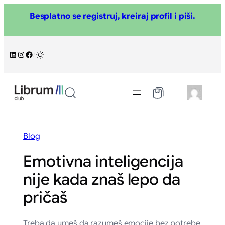
Skoči
Besplatno se registruj, kreiraj profil i piši.
na
sadržaj
LinkedIn
Instagram
Facebook
/
Blog
Emotivna inteligencija
nije kada znaš lepo da
pričaš
Treba da umeš da razumeš emocije bez potrebe