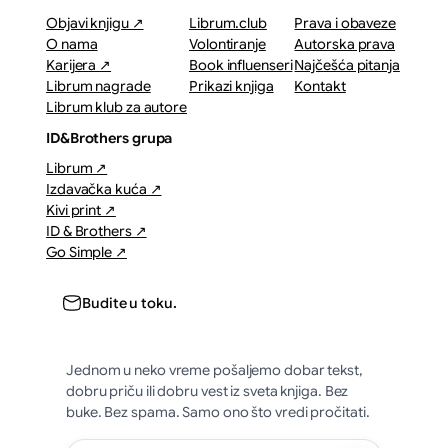
Objavi knjigu ↗
Librum.club
Prava i obaveze
O nama
Volontiranje
Autorska prava
Karijera ↗
Book influenseri
Najčešća pitanja
Librum nagrade
Prikazi knjiga
Kontakt
Librum klub za autore
ID&Brothers grupa
Librum ↗
Izdavačka kuća ↗
Kivi print ↗
ID & Brothers ↗
Go Simple ↗
Budite u toku.
Jednom u neko vreme pošaljemo dobar tekst,
dobru priču ili dobru vest iz sveta knjiga. Bez
buke. Bez spama. Samo ono što vredi pročitati.