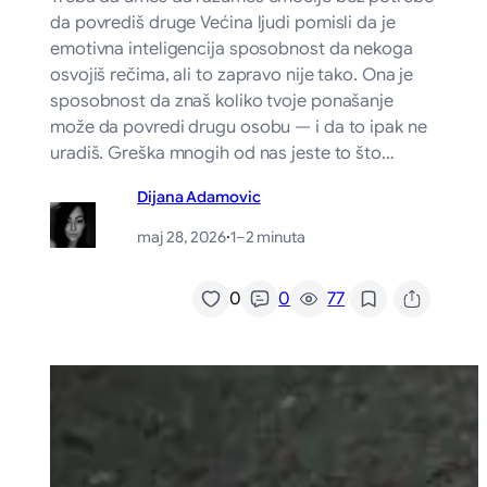
da povrediš druge Većina ljudi pomisli da je
emotivna inteligencija sposobnost da nekoga
osvojiš rečima, ali to zapravo nije tako. Ona je
sposobnost da znaš koliko tvoje ponašanje
može da povredi drugu osobu — i da to ipak ne
uradiš. Greška mnogih od nas jeste to što…
Dijana Adamovic
maj 28, 2026
·
1–2 minuta
/
0
0
77