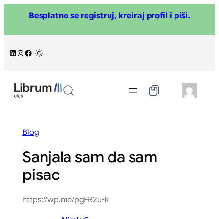
Skoči
Besplatno se registruj, kreiraj profil i piši.
na
sadržaj
LinkedIn
Instagram
Facebook
/
Blog
Sanjala sam da sam
pisac
https://wp.me/pgFR2u-k