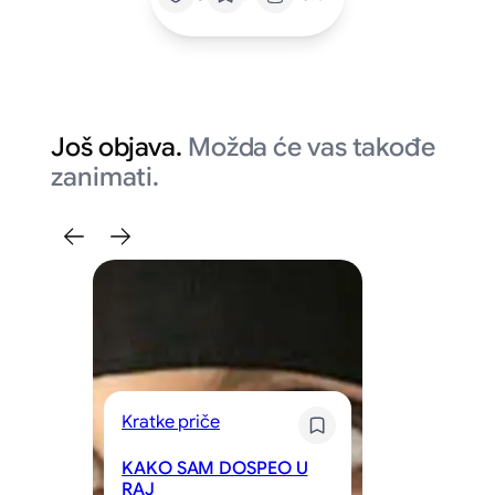
Još objava.
Možda će vas takođe
zanimati.
Kratke priče
Kr
KAKO SAM DOSPEO U
RAJ
St