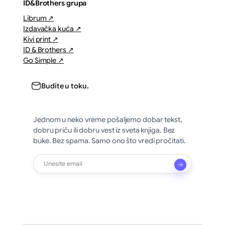
ID&Brothers grupa
Librum ↗
Izdavačka kuća ↗
Kivi print ↗
ID & Brothers ↗
Go Simple ↗
Budite u toku.
Jednom u neko vreme pošaljemo dobar tekst,
dobru priču ili dobru vest iz sveta knjiga. Bez
buke. Bez spama. Samo ono što vredi pročitati.