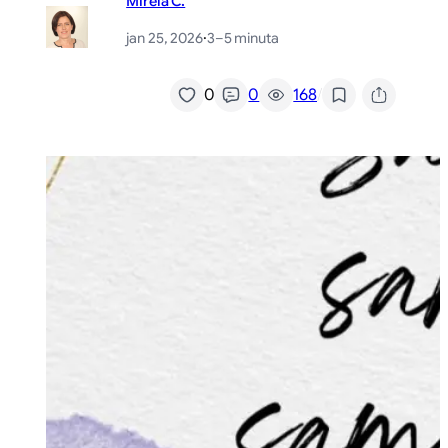
Mirela C.
jan 25, 2026
·
3–5 minuta
/
0
0
168