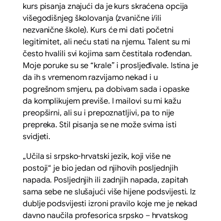
kurs pisanja znajući da je kurs skraćena opcija
višegodišnjeg školovanja (zvanične i/ili
nezvanične škole). Kurs će mi dati početni
legitimitet, ali neću stati na njemu. Talent su mi
često hvalili svi kojima sam čestitala rođendan.
Moje poruke su se “krale” i prosljeđivale. Istina je
da ih s vremenom razvijamo nekad i u
pogrešnom smjeru, pa dobivam sada i opaske
da komplikujem previše. I mailovi su mi kažu
preopširni, ali su i prepoznatljivi, pa to nije
prepreka. Stil pisanja se ne može svima isti
svidjeti.
„Učila si srpsko-hrvatski jezik, koji više ne
postoji“ je bio jedan od njihovih posljednjih
napada. Posljednjih ili zadnjih napada, zapitah
sama sebe ne slušajući više hijene podsvijesti. Iz
dublje podsvijesti izroni pravilo koje me je nekad
davno naučila profesorica srpsko – hrvatskog