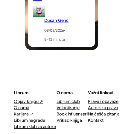
Dusan Genc
08/08/2026
·
8–12 minuta
Librum
O nama
Važni linkovi
Objavi knjigu ↗
Librum.club
Prava i obaveze
O nama
Volontiranje
Autorska prava
Karijera ↗
Book influenseri
Najčešća pitanja
Librum nagrade
Prikazi knjiga
Kontakt
Librum klub za autore