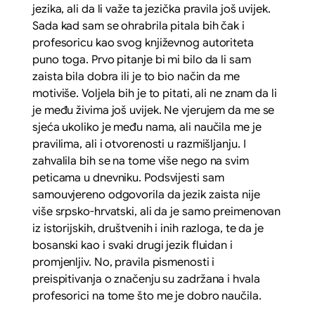
jezika, ali da li važe ta jezička pravila još uvijek.
Sada kad sam se ohrabrila pitala bih čak i
profesoricu kao svog književnog autoriteta
puno toga. Prvo pitanje bi mi bilo da li sam
zaista bila dobra ili je to bio način da me
motiviše. Voljela bih je to pitati, ali ne znam da li
je među živima još uvijek. Ne vjerujem da me se
sjeća ukoliko je među nama, ali naučila me je
pravilima, ali i otvorenosti u razmišljanju. I
zahvalila bih se na tome više nego na svim
peticama u dnevniku. Podsvijesti sam
samouvjereno odgovorila da jezik zaista nije
više srpsko-hrvatski, ali da je samo preimenovan
iz istorijskih, društvenih i inih razloga, te da je
bosanski kao i svaki drugi jezik fluidan i
promjenljiv. No, pravila pismenosti i
preispitivanja o značenju su zadržana i hvala
profesorici na tome što me je dobro naučila.