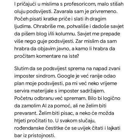
I pričajući u mislima s profesoricom, malo stišah
oluju podsvijesti. Zavarala sam je privremeno.
Počeh pisati kratke priče i slati ih dragim
ljudima. Ohrabriše me, pohvališe i dadoše savjet
da pišem blog i/ili kolumnu. Savjet me prepade
više nego guje podsvijesti. Zar mislim da sam
hrabra da objavim javno, a kamo li hrabra da
pročitam komentare na iste?
Slutim da se podsvijest sprema na napad zvani
imposter sindrom. Google je već ranije odao
plan moje podsvijesti, pa mi već neko vrijeme
servira materijale s imposter sadržajem.
Početnu odbranu već spremam. Bilo bi logično
da zamolim AI za pomoć, ali ne želim biti
prevarant. Želim biti pisac, a neko će možda
htjeti pročitati to. U svakom slučaju,
rođendanske čestitke će se uvijek čitati i lajkati
bar iz pristojnosti.