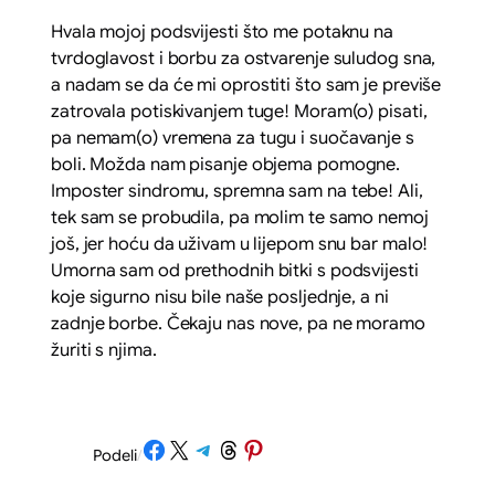
Hvala mojoj podsvijesti što me potaknu na
tvrdoglavost i borbu za ostvarenje suludog sna,
a nadam se da će mi oprostiti što sam je previše
zatrovala potiskivanjem tuge! Moram(o) pisati,
pa nemam(o) vremena za tugu i suočavanje s
boli. Možda nam pisanje objema pomogne.
Imposter sindromu, spremna sam na tebe! Ali,
tek sam se probudila, pa molim te samo nemoj
još, jer hoću da uživam u lijepom snu bar malo!
Umorna sam od prethodnih bitki s podsvijesti
koje sigurno nisu bile naše posljednje, a ni
zadnje borbe. Čekaju nas nove, pa ne moramo
žuriti s njima.
Share on Facebook
Share on X
Share on Telegram
Share on Threads
Share on Pinterest
Podeli
/