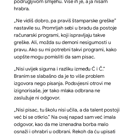
podrugljivom smijehu. Više ih je, a ja nisam
hrabra.
„Ne vidiš dobro, pa praviš štamparske greške”
nastavile su. Promrljah sebi u bradu da postoje
računarski programi, koji ispravljaju takve
greške. Ali, možda su demoni nesigurnosti u
pravu. Ako su mi potrebni takvi programi, kako
uopšte mogu pomisliti da sam pisac.
„Nisi uvijek sigurna i razliku između Ć i Č.”
Branim se slabašno da je to više problem
izgovora nego pisanja. Podsvjesni otrovi me
izignorisaše, jer tako mlaka odbrana ne
zaslužuje ni odgovor.
„Nisi pisac, tu školu nisi učila, a da talent postoji
već bi se otkrio.” Na ovaj napad sam već imala
odgovor, kao da me iznenadna borba malo
osnaži i ohrabri u odbrani. Rekoh da ću upisati