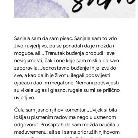
Sanjala sam da sam pisac. Sanjala sam to vrlo
živo i uvjerljivo, pa se ponadah da je možda i
moguće, ali… Trenutak buđenja probudi i sve
nesigurnosti, čak i one koje sam mislila da sam
zaboravila. Jednostavno buđenje ih je izvuklo
sve, a kao da ih je život u ilegali podsvijesti
ojačao i dao im megafone. Nemani podsvijesti
su vikale uglas i glasno, rugale su mi se prilično
uvjerljivo.
Čula sam jasno njihov komentar „Uvijek si bila
lošija u pismenim radovima nego u usmenom
odgovoru”. Prošaptah da sam možda naučila u
međuvremenu, ali se i sama pridružih njihovom