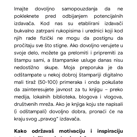
Imajte dovoljno samopouzdanja da ne
pokleknete pred odbijanjem potencijalnih
izdavača. Kod nas su etablirani izdavači
bukvalno zatrpani rukopisima i urednici koji kod
njih rade fizički ne mogu da postignu da
pročitaju sve što stigne. Ako dovoljno verujete u
svoje delo, možete ga prelomiti i pripremiti za
štampu sami, a štamparske usluge danas nisu
nedostižno skupe. Moja preporuka je da
odštampate u nekoj dobroj štampariji digitalno
mali tiraž (50-100) primeraka i onda pokušate
da zainteresujete javnost za tu knjigu – preko
medija, lokalnih biblioteka, blogova i vlogova,
društvenih mreža. Ako je knjiga koju ste napisali
(i odštampali) dovoljno dobra, pronaći će na
kraju svog „pravog“ izdavača.
Kako održavaš motivaciju i inspiraciju