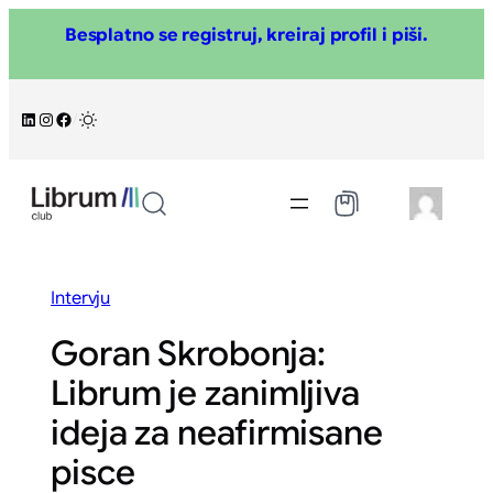
Skoči
Besplatno se registruj, kreiraj profil i piši.
na
sadržaj
LinkedIn
Instagram
Facebook
/
Intervju
Goran Skrobonja:
Librum je zanimljiva
ideja za neafirmisane
pisce