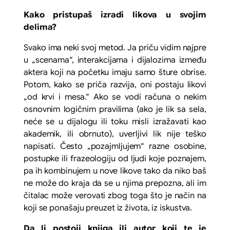
Kako pristupaš izradi likova u svojim
delima?
Svako ima neki svoj metod. Ja priču vidim najpre
u „scenama“, interakcijama i dijalozima između
aktera koji na početku imaju samo šture obrise.
Potom, kako se priča razvija, oni postaju likovi
„od krvi i mesa.“ Ako se vodi računa o nekim
osnovnim logičnim pravilima (ako je lik sa sela,
neće se u dijalogu ili toku misli izražavati kao
akademik, ili obrnuto), uverljivi lik nije teško
napisati. Često „pozajmljujem“ razne osobine,
postupke ili frazeologiju od ljudi koje poznajem,
pa ih kombinujem u nove likove tako da niko baš
ne može do kraja da se u njima prepozna, ali im
čitalac može verovati zbog toga što je način na
koji se ponašaju preuzet iz života, iz iskustva.
Da li postoji knjiga ili autor koji te je