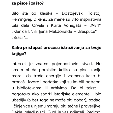
za pisce i zašto?
Bilo šta od klasika – Dostojevski, Tolstoj,
Hemingvej, Dikens. Za mene su vrlo inspirativna
bila dela Orvela i Kurta Vonegata – „1984“,
„Klanica 5“, ili Ijana Mekdonalda – „Bespuće“ ili
„Brazil“…
Kako pristupaš procesu istraživanja za tvoje
knjige?
Internet je znatno pojednostavio stvari. Ne
smem ni da pomislim koliko su pisci ranije
morali da troše energije i vremena kako bi
pronašli izvore i podatke koji su im bili potrebni
u bibliotekama ili arhivima. Da bi tekst –
pogotovo ako sadrži istorijske elemente – bio
ubedljiv
(a bez toga ne može biti dobar), podaci
i činjenice u njemu moraju biti tačne i proverljive.
Dakle, mladi pisci, Gugl je vaš prijatelj. Recimo,