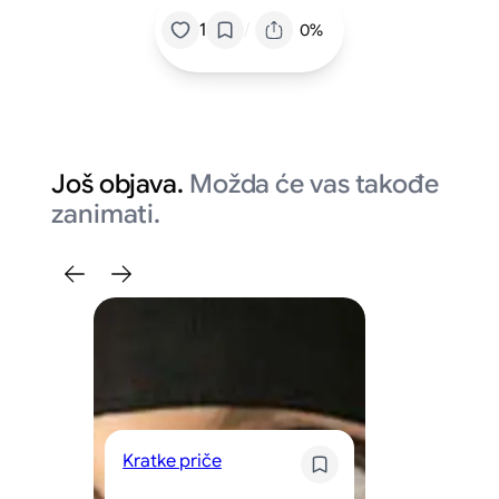
/
1
0%
Još objava.
Možda će vas takođe
zanimati.
Kratke priče
Kr