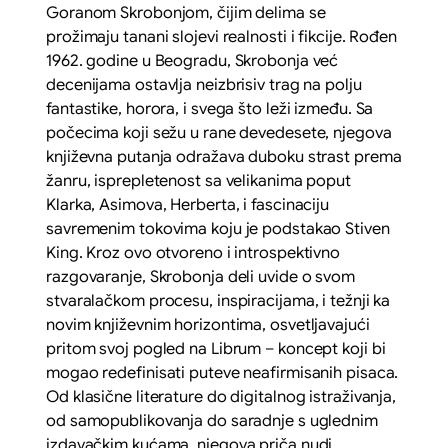
Goranom Skrobonjom, čijim delima se
prožimaju tanani slojevi realnosti i fikcije. Rođen
1962. godine u Beogradu, Skrobonja već
decenijama ostavlja neizbrisiv trag na polju
fantastike, horora, i svega što leži između. Sa
počecima koji sežu u rane devedesete, njegova
književna putanja odražava duboku strast prema
žanru, isprepletenost sa velikanima poput
Klarka, Asimova, Herberta, i fascinaciju
savremenim tokovima koju je podstakao Stiven
King. Kroz ovo otvoreno i introspektivno
razgovaranje, Skrobonja deli uvide o svom
stvaralačkom procesu, inspiracijama, i težnji ka
novim književnim horizontima, osvetljavajući
pritom svoj pogled na Librum – koncept koji bi
mogao redefinisati puteve neafirmisanih pisaca.
Od klasične literature do digitalnog istraživanja,
od samopublikovanja do saradnje s uglednim
izdavačkim kućama, njegova priča nudi