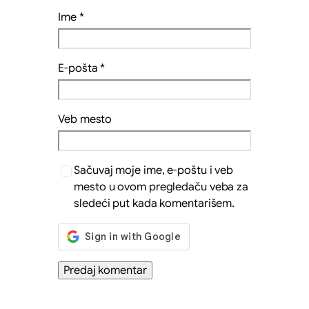
Ime
*
E-pošta
*
Veb mesto
Sačuvaj moje ime, e-poštu i veb
mesto u ovom pregledaču veba za
sledeći put kada komentarišem.