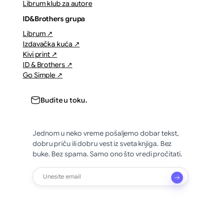
Librum klub za autore
ID&Brothers grupa
Librum ↗
Izdavačka kuća ↗
Kivi print ↗
ID & Brothers ↗
Go Simple ↗
Budite u toku.
Jednom u neko vreme pošaljemo dobar tekst,
dobru priču ili dobru vest iz sveta knjiga. Bez
buke. Bez spama. Samo ono što vredi pročitati.