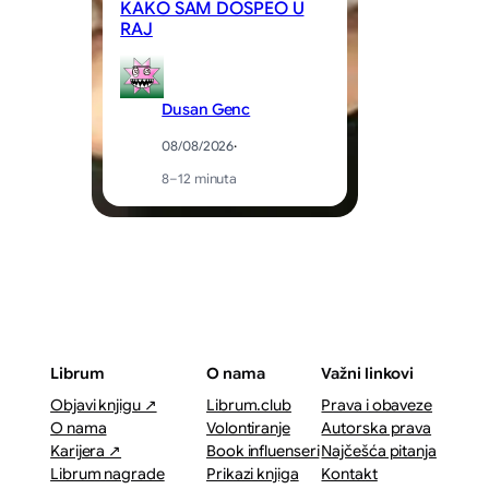
KAKO SAM DOSPEO U
RAJ
St
Dusan Genc
08/08/2026
·
8–12 minuta
Librum
O nama
Važni linkovi
Objavi knjigu ↗
Librum.club
Prava i obaveze
O nama
Volontiranje
Autorska prava
Karijera ↗
Book influenseri
Najčešća pitanja
Librum nagrade
Prikazi knjiga
Kontakt