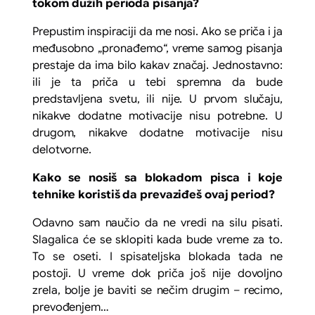
tokom dužih perioda pisanja?
Prepustim inspiraciji da me nosi. Ako se priča i ja
međusobno „pronađemo“, vreme samog pisanja
prestaje da ima bilo kakav značaj. Jednostavno:
ili je ta priča u tebi spremna da bude
predstavljena svetu, ili nije. U prvom slučaju,
nikakve dodatne motivacije nisu potrebne. U
drugom, nikakve dodatne motivacije nisu
delotvorne.
Kako se nosiš sa blokadom pisca i koje
tehnike koristiš da prevaziđeš ovaj period?
Odavno sam naučio da ne vredi na silu pisati.
Slagalica će se sklopiti kada bude vreme za to.
To se oseti. I spisateljska blokada tada ne
postoji. U vreme dok priča još nije dovoljno
zrela, bolje je baviti se nečim drugim – recimo,
prevođenjem…