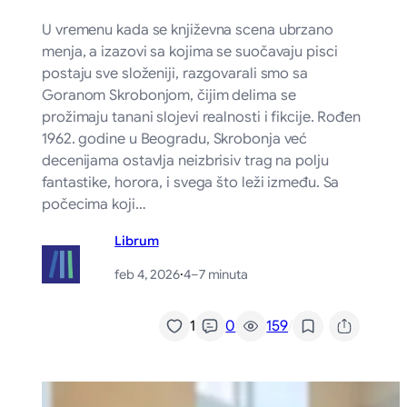
U vremenu kada se književna scena ubrzano
menja, a izazovi sa kojima se suočavaju pisci
postaju sve složeniji, razgovarali smo sa
Goranom Skrobonjom, čijim delima se
prožimaju tanani slojevi realnosti i fikcije. Rođen
1962. godine u Beogradu, Skrobonja već
decenijama ostavlja neizbrisiv trag na polju
fantastike, horora, i svega što leži između. Sa
počecima koji…
Librum
feb 4, 2026
·
4–7 minuta
/
1
0
159