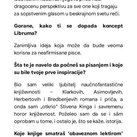
dragocenu perspektivu za sve one koji tragaju
za sopstvenim glasom u beskrajnom svetu reči.
Gorane, kako ti se dopada koncept
Libruma?
Zanimljiva ideja koja može da bude veoma
korisna za neafirmisane pisce.
Šta te je navelo da počneš sa pisanjem i koje
su bile tvoje prve inspiracije?
Bio sam veliki ljubitelj naučnofantastične
književnosti – Klarkovih, Asimovljevih,
Herbertovih i Bredberijevih romana i priča, a
onda sam „otkrio“ Stivena Kinga i savremenu
horor književnost. Poželeo sam da se i sâm
oprobam u tome, i ostalo je, što se kaže, istorija.
Koje knjige smatraš ‘obaveznom lektirom’