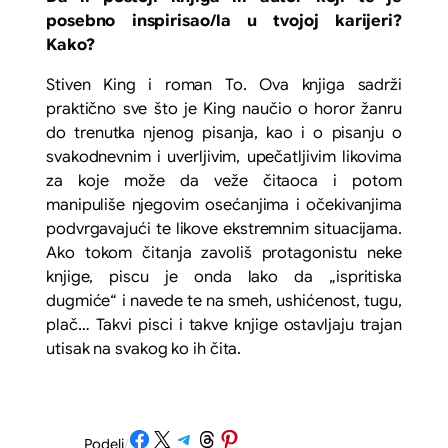
posebno inspirisao/la u tvojoj karijeri?
Kako?
Stiven King i roman
To.
Ova knjiga sadrži
praktično sve što je King naučio o horor žanru
do trenutka njenog pisanja, kao i o pisanju o
svakodnevnim i uverljivim, upečatljivim likovima
za koje može da veže čitaoca i potom
manipuliše njegovim osećanjima i očekivanjima
podvrgavajući te likove ekstremnim situacijama.
Ako tokom čitanja zavoliš protagonistu neke
knjige, piscu je onda lako da „ispritiska
dugmiće“ i navede te na smeh, ushićenost, tugu,
plač… Takvi pisci i takve knjige ostavljaju trajan
utisak na svakog ko ih čita.
Share on Facebook
Share on X
Share on Telegram
Share on Threads
Share on Pinterest
Podeli
/