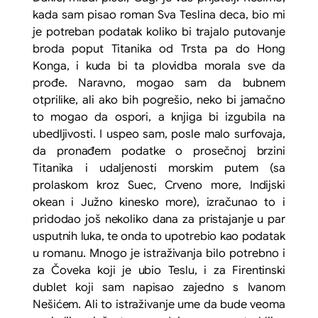
kada sam pisao roman
Sva Teslina deca,
bio mi
je potreban podatak koliko bi trajalo putovanje
broda poput
Titanika
od Trsta pa do Hong
Konga, i kuda bi ta plovidba morala sve da
prođe. Naravno, mogao sam da bubnem
otprilike, ali ako bih pogrešio, neko bi jamačno
to mogao da ospori, a knjiga bi izgubila na
ubedljivosti. I uspeo sam, posle malo surfovaja,
da pronađem podatke o prosečnoj brzini
Titanika
i udaljenosti morskim putem (sa
prolaskom kroz Suec, Crveno more, Indijski
okean i Južno kinesko more), izračunao to i
pridodao još nekoliko dana za pristajanje u par
usputnih luka, te onda to upotrebio kao podatak
u romanu. Mnogo je istraživanja bilo potrebno i
za
Čoveka koji je ubio Teslu
, i za
Firentinski
dublet
koji sam napisao zajedno s Ivanom
Nešićem. Ali to istraživanje ume da bude veoma