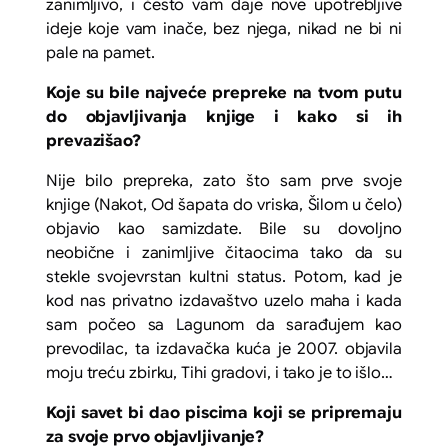
zanimljivo, i često vam daje nove upotrebljive
ideje koje vam inače, bez njega, nikad ne bi ni
pale na pamet.
Koje su bile najveće prepreke na tvom putu
do objavljivanja knjige i kako si ih
prevazišao?
Nije bilo prepreka, zato što sam prve svoje
knjige (
Nakot, Od šapata do vriska, Šilom u čelo
)
objavio kao samizdate. Bile su dovoljno
neobične i zanimljive čitaocima tako da su
stekle svojevrstan kultni status. Potom, kad je
kod nas privatno izdavaštvo uzelo maha i kada
sam počeo sa Lagunom da sarađujem kao
prevodilac, ta izdavačka kuća je 2007. objavila
moju treću zbirku,
Tihi gradovi,
i tako je to išlo…
Koji savet bi dao piscima koji se pripremaju
za svoje prvo objavljivanje?