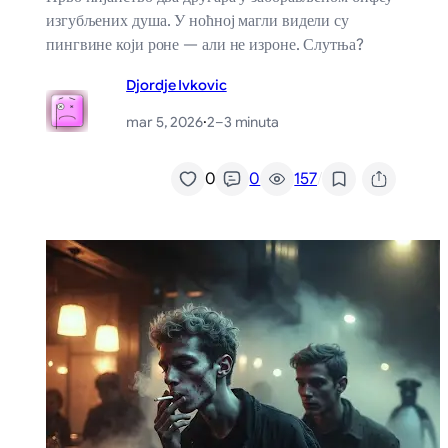
изгубљених душа. У ноћној магли видели су
пингвине који роне — али не изроне. Слутња?
Djordje Ivkovic
mar 5, 2026
·
2–3 minuta
/
0
0
157