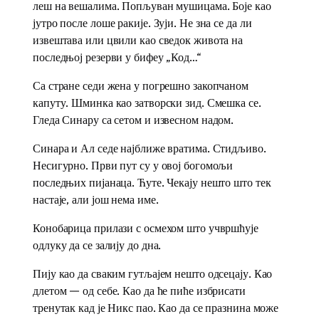
леш на вешалима. Попљуван мушицама. Боје као
јутро после лоше ракије. Зуји. Не зна се да ли
извештава или цвили као сведок живота на
последњој резерви у бифеу „Код…“
Са стране седи жена у погрешно закопчаном
капуту. Шминка као затворски зид. Смешка се.
Гледа Синару са сетом и извесном надом.
Синара и Ал седе најближе вратима. Стидљиво.
Несигурно. Први пут су у овој богомољи
последњих пијанаца. Ћуте. Чекају нешто што тек
настаје, али још нема име.
Конобарица прилази с осмехом што учвршћује
одлуку да се залију до дна.
Пију као да сваким гутљајем нешто одсецају. Као
длетом — од себе. Као да ће пиће избрисати
тренутак кад је Никс пао. Као да се празнина може