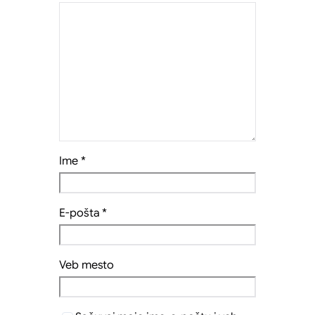
Ime
*
E-pošta
*
Veb mesto