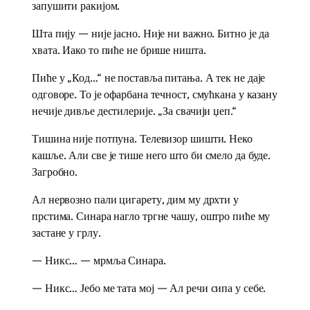
запушити ракијом.
Шта пију — није јасно. Није ни важно. Битно је да
хвата. Иако то пиће не брише ништа.
Пиће у „Код…“ не поставља питања. А тек не даје
одговоре. То је офарбана течност, смућкана у казану
нечије дивље дестилерије. „За свачији џеп.“
Тишина није потпуна. Телевизор шишти. Неко
кашље. Али све је тише него што би смело да буде.
Загробно.
Ал нервозно пали цигарету, дим му дрхти у
прстима. Синара нагло тргне чашу, оштро пиће му
застане у грлу.
— Никс… — мрмља Синара.
— Никс… Јебо ме тата мој — Ал речи сипа у себе.