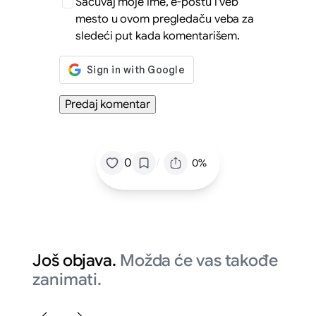
Sačuvaj moje ime, e-poštu i veb
mesto u ovom pregledaču veba za
sledeći put kada komentarišem.
/
0
0%
Još objava.
Možda će vas takođe
zanimati.