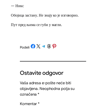
— Никс
Обојица застану. Не знају ко је изговорио.
Пут пред њима се губи у магли.
Share on Facebook
Share on X
Share on Telegram
Share on Threads
Share on Pinterest
Podeli
/
Ostavite odgovor
Vaša adresa e-pošte neće biti
objavljena.
Neophodna polja su
označena
*
Komentar
*