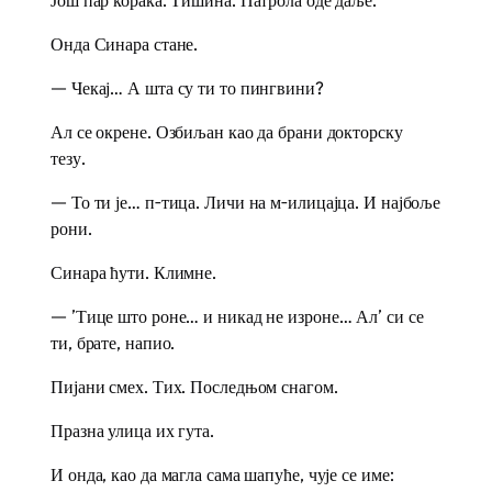
Још пар корака. Тишина. Патрола оде даље.
Онда Синара стане.
— Чекај… А шта су ти то пингвини?
Ал се окрене. Озбиљан као да брани докторску
тезу.
— То ти је… п-тица. Личи на м-илицајца. И најбоље
рони.
Синара ћути. Климне.
— ’Тице што роне… и никад не изроне… Ал’ си се
ти, брате, напио.
Пијани смех. Тих. Последњом снагом.
Празна улица их гута.
И онда, као да магла сама шапуће, чује се име: