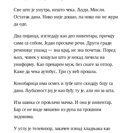
Све што је унутра, нешто чека. Људи. Мисли.
Остатак дана. Нико није дошао, па нико ни не жури
да оде.
Два пијанца, изгледају као део инвентара, причају
сами са собом. Један прескаче речи. Други гради
реченице уназад — зна крај, не зна почетак. Поред
њих, човек у кошуљи што је некад личила на
униформу. Као преварен муж, без снаге за отпор.
Каже да чека аутобус. Три су већ прошла.
Конобарица има осмех и зубе што скидају боју са
дана. Љубазност јој је као буђ: ту је, али ни за шта.
Иза шанка се провлачи мачка. И она је инвентар.
Бар се не виде мишеви из рупа на трошним
зидовима.
У углу је телевизор, закачен изнад хладњака као