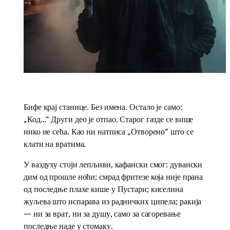
Бифе крај станице. Без имена. Остало је само:
„Код…“ Други део је отпао. Старог газде се више
нико не сећа. Као ни натписа „Отворено“ што се
клати на вратима.
У ваздуху стоји лепљиви, кафански смог: дувански
дим од прошле ноћи; смрад фритезе која није прана
од последње плахе кише у Пустари; киселина
жуљева што испарава из радничких ципела; ракија
— ни за врат, ни за душу, само за сагоревање
последње наде у стомаку.