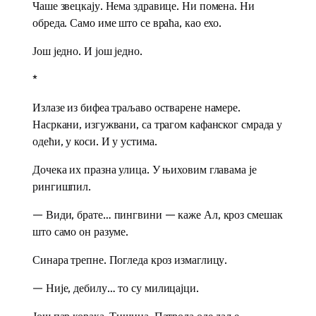
Чаше звецкају. Нема здравице. Ни помена. Ни
обреда. Само име што се враћа, као ехо.
Још једно. И још једно.
*
Излазе из бифеа траљаво остварене намере.
Насркани, изгужвани, са трагом кафанског смрада у
одећи, у коси. И у устима.
Дочека их празна улица. У њиховим главама је
рингишпил.
— Види, брате… пингвини — каже Ал, кроз смешак
што само он разуме.
Синара трепне. Погледа кроз измаглицу.
— Није, дебилу… то су милицајци.