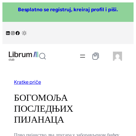
Skoči
Besplatno se registruj, kreiraj profil i piši.
na
sadržaj
LinkedIn
Instagram
Facebook
/
Kratke priče
БОГОМОЉА
ПОСЛЕДЊИХ
ПИЈАНАЦА
Прво пијанство два другара у заборављеном бифеу