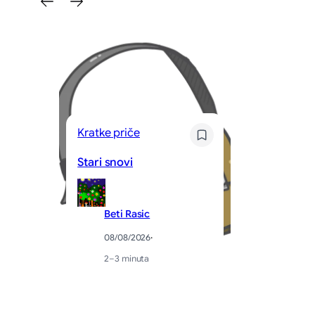
Kratke priče
Po
Stari snovi
Tr
Beti Rasic
08/08/2026
·
2–3 minuta