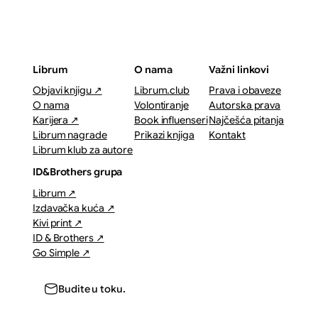
Librum
O nama
Važni linkovi
Objavi knjigu ↗
Librum.club
Prava i obaveze
O nama
Volontiranje
Autorska prava
Karijera ↗
Book influenseri
Najčešća pitanja
Librum nagrade
Prikazi knjiga
Kontakt
Librum klub za autore
ID&Brothers grupa
Librum ↗
Izdavačka kuća ↗
Kivi print ↗
ID & Brothers ↗
Go Simple ↗
Budite u toku.