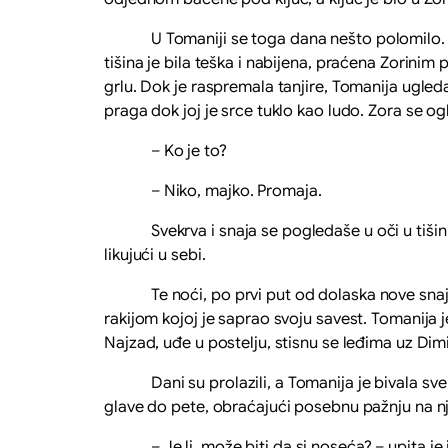
U Tomaniji se toga dana nešto polomilo. Iz po
tišina je bila teška i nabijena, praćena Zorinim
grlu. Dok je raspremala tanjire, Tomanija ugleda 
praga dok joj je srce tuklo kao ludo. Zora se ogla
– Ko je to?
– Niko, majko. Promaja.
Svekrva i snaja se pogledaše u oči u tišini. 
likujući u sebi.
Te noći, po prvi put od dolaska nove snaje, pra
rakijom kojoj je saprao svoju savest. Tomanija j
Najzad, uđe u postelju, stisnu se leđima uz Dimit
Dani su prolazili, a Tomanija je bivala sve b
glave do pete, obraćajući posebnu pažnju na nje
– Je li, može biti da si noseća? – upita je je