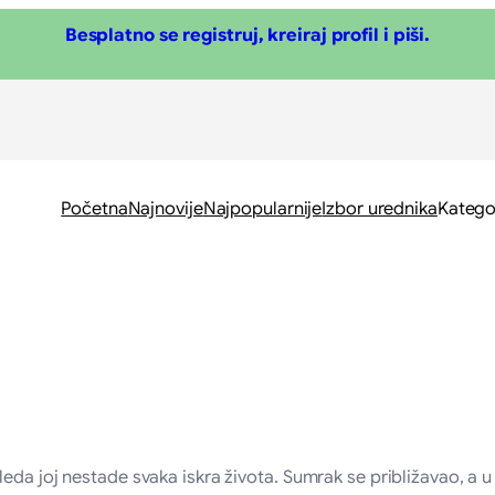
Besplatno se registruj, kreiraj profil i piši.
Početna
Najnovije
Najpopularnije
Izbor urednika
Katego
da joj nestade svaka iskra života. Sumrak se približavao, a u 