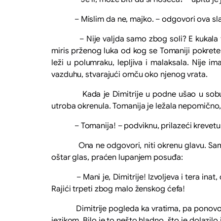
– Mislim da ne, majko. – odgovori ova sl
– Nije valjda samo zbog soli? E kukala ti m
miris prženog luka od kog se Tomaniji pokrete 
leži u polumraku, lepljiva i malaksala. Nije i
vazduhu, stvarajući omču oko njenog vrata.
Kada je Dimitrije u podne ušao u sobu da u
utroba okrenula. Tomanija je ležala nepomično, 
– Tomanija! – podviknu, prilazeći krevetu sa o
Ona ne odgovori, niti okrenu glavu. Samo jedn
oštar glas, praćen lupanjem posuđa:
– Mani je, Dimitrije! Izvoljeva i tera inat, d
Rajići trpeti zbog malo ženskog ćefa!
Dimitrije pogleda ka vratima, pa ponovo u sv
jezikom. Bilo je to nešto hladno, što je dolazil