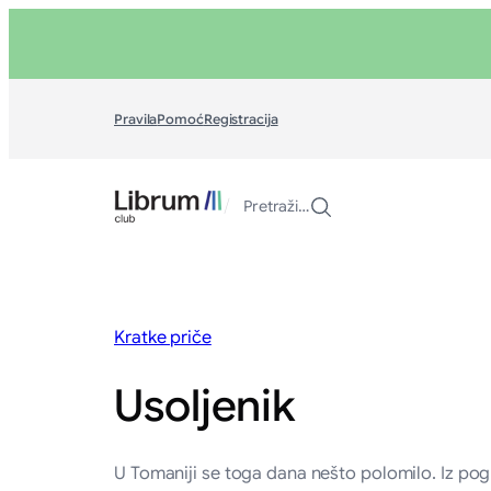
Skoči
na
sadržaj
Pravila
Pomoć
Registracija
/
Pretraži…
Kratke priče
Usoljenik
U Tomaniji se toga dana nešto polomilo. Iz pogle