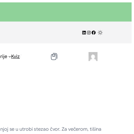
LinkedIn
Instagram
Facebook
/
/
rije
Kviz
njoj se u utrobi stezao čvor. Za večerom, tišina