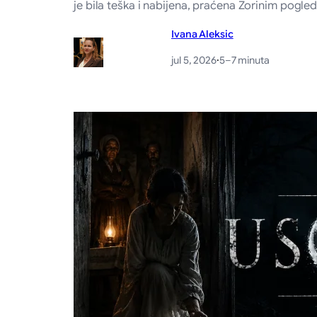
je bila teška i nabijena, praćena Zorinim pogle
Ivana Aleksic
jul 5, 2026
·
5–7 minuta