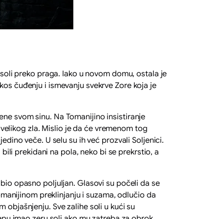
li preko praga. Iako u novom domu, ostala je
kos čuđenju i ismevanju svekrve Zore koja je
ne svom sinu. Na Tomanijino insistiranje
e velikog zla. Mislio je da će vremenom tog
edino veče. U selu su ih već prozvali Soljenici.
bili prekidani na pola, neko bi se prekrstio, a
bio opasno poljuljan. Glasovi su počeli da se
Tomanijinom preklinjanju i suzama, odlučio da
 objašnjenju. Sve zalihe soli u kući su
žepu imao zeru soli ako mu zatreba za obrok.