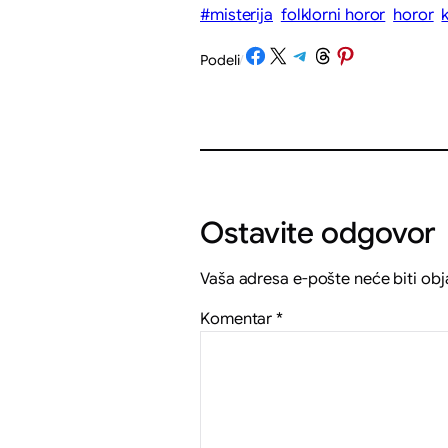
#misterija
folklorni horor
horor
Share on Facebook
Share on X
Share on Telegram
Share on Threads
Share on Pinterest
Podeli
/
Ostavite odgovor
Vaša adresa e-pošte neće biti obj
Komentar
*