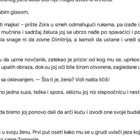
abim glasom.
ajka! – pršte Zora u smeh odmahujući rukama, pa izađe iz s
mučnina i sadržaj želuca joj se ubrzo nađe po spavaćici i po
mala snage ni da zovne Dimitrija, a kamoli da ustane i uredi s
zme novčanik, zatekao je prizor od kog mu se, uprkos r
upalih obraza, dok su joj oči bile širom otvorene, zagledane u
klevanjem. — Šta ti je, ženo? Vidi našta ličiš!
a suza, teška i spora, skliznu joj niz slepoočnicu i nestad
a bismo joj ponovo dali da arči kuću i izvodi one svoje budal
oju ženu. Prvi put oseti kako mu se u grudi uvlači jeza ko
o iz same Tomanije.