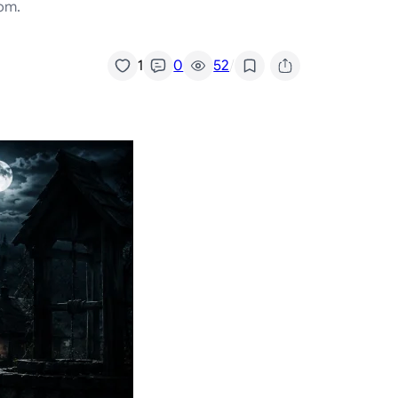
bom.
/
1
0
52