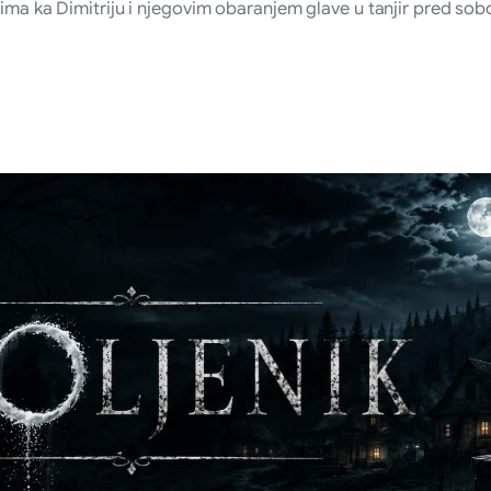
dima ka Dimitriju i njegovim obaranjem glave u tanjir pred so