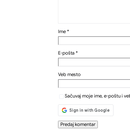
Ime
*
E-pošta
*
Veb mesto
Sačuvaj moje ime, e-poštu i v