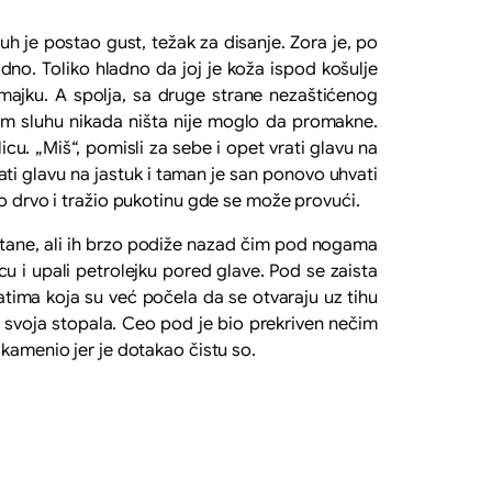
je postao gust, težak za disanje. Zora je, po
dno. Toliko hladno da joj je koža ispod košulje
e majku. A spolja, sa druge strane nezaštićenog
rom sluhu nikada ništa nije moglo da promakne.
licu. „Miš“, pomisli za sebe i opet vrati glavu na
rati glavu na jastuk i taman je san ponovo uhvati
mo drvo i tražio pukotinu gde se može provući.
ane, ali ih brzo podiže nazad čim pod nogama
cu i upali petrolejku pored glave. Pod se zaista
atima koja su već počela da se otvaraju uz tihu
u svoja stopala. Ceo pod je bio prekriven nečim
skamenio jer je dotakao čistu so.