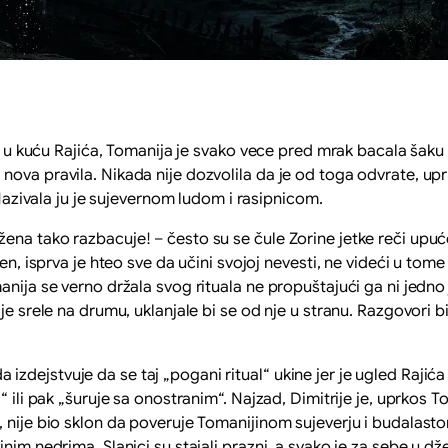
u Rajića, Tomanija je svako vece pred mrak bacala šaku so
ova pravila. Nikada nije dozvolila da je od toga odvrate, upr
 Nazivala ju je sujevernom ludom i rasipnicom.
a tako razbacuje! – često su se čule Zorine jetke reči upuće
jen, isprva je hteo sve da učini svojoj nevesti, ne videći u tom
nija se verno držala svog rituala ne propuštajući ga ni jedno j
e srele na drumu, uklanjale bi se od nje u stranu. Razgovori bi 
ejstvuje da se taj „pogani ritual“ ukine jer je ugled Rajića 
“ ili pak „šuruje sa onostranim“. Najzad, Dimitrije je, uprkos 
 nije bio sklon da poveruje Tomanijinom sujeverju i budalastom
inim nedrima. Slanici su stajali prazni, a svako je za sebe u d