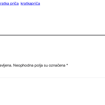
kratka priča
kratkapriča
avljena.
Neophodna polja su označena
*