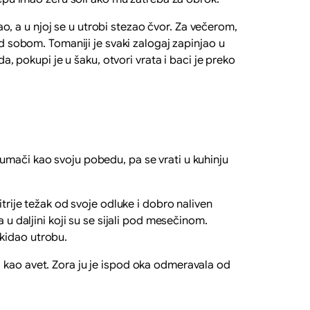
 a u njoj se u utrobi stezao čvor. Za večerom,
ed sobom. Tomaniji je svaki zalogaj zapinjao u
a, pokupi je u šaku, otvori vrata i baci je preko
umači kao svoju pobedu, pa se vrati u kuhinju
trije težak od svoje odluke i dobro naliven
 u daljini koji su se sijali pod mesečinom.
e kidao utrobu.
 kao avet. Zora ju je ispod oka odmeravala od