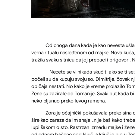
Od onoga dana kada je kao nevesta ušla u kuć
verna ritualu nasleđenom od majke. Nova kuća, n
tražila svaku sitnicu da joj prebaci i prigovori.
– Nećete se vi nikada skućiti ako se ti se žen
počeli su da kupuju svoju so. Dimitrije, čovek n
običaja nestati. No kako je vreme prolazilo Toma
Žene su zazirale od Tomanije. Svaki put kada bi j
neko pljunuo preko levog ramena.
Zora je očajnički pokušavala preko sina da izd
šire kao zaraza da im snaja „nije baš kako treba
lupi šakom o sto. Rastrzan između majke i žene,
odjednom bačene pod ključ, a ključ je bio u Zor