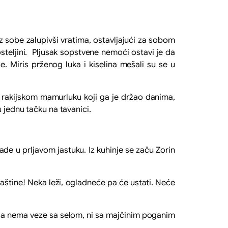
obe zalupivši vratima, ostavljajući za sobom
steljini. Pljusak sopstvene nemoći ostavi je da
e. Miris prženog luka i kiselina mešali su se u
akijskom mamurluku koji ga je držao danima,
 jednu tačku na tavanici.
e u prljavom jastuku. Iz kuhinje se začu Zorin
aštine! Neka leži, ogladneće pa će ustati. Neće
ja nema veze sa selom, ni sa majčinim poganim