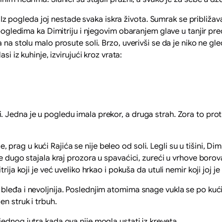
gleda joj nestade svaka iskra života. Sumrak se približavao,
 pogledima ka Dimitriju i njegovim obaranjem glave u tanjir pr
na stolu malo prosute soli. Brzo, uverivši se da je niko ne gled
si iz kuhinje, izvirujući kroz vrata:
Jedna je u pogledu imala prekor, a druga strah. Zora to prot
g u kući Rajića se nije beleo od soli. Legli su u tišini, Dimi
e dugo stajala kraj prozora u spavaćici, zureći u vrhove borova
rija koji je već uveliko hrkao i pokuša da utuli nemir koji joj j
leđa i nevoljnija. Poslednjim atomima snage vukla se po kući
n struk i trbuh.
dnog jutra kada ova nije mogla ustati iz kreveta.