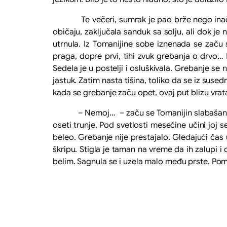
Te večeri, sumrak je pao brže nego inače. Cr
običaju, zaključala sanduk sa solju, ali dok j
utrnula. Iz Tomanijine sobe iznenada se začu s
praga, dopre prvi, tihi zvuk grebanja o drvo…
Sedela je u postelji i osluškivala. Grebanje se n
jastuk. Zatim nasta tišina, toliko da se iz suse
kada se grebanje začu opet, ovaj put blizu vrat
– Nemoj… – začu se Tomanijin slabašan glas 
oseti trunje. Pod svetlosti mesečine učini joj 
beleo. Grebanje nije prestajalo. Gledajući čas
škripu. Stigla je taman na vreme da ih zalupi 
belim. Sagnula se i uzela malo među prste. Pomi