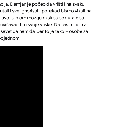
a. Damjan je počeo da vrišti i na svaku
ali i sve ignorisali, ponekad bismo vikali na
u uvo. U mom mozgu misli su se gurale sa
višavao ton svoje vriske. Na našim licima
v savet da nam da. Jer to je tako – osobe sa
 odjednom.