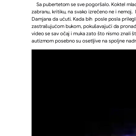
Sa pubertetom se sve pogoršalo. Koktel mlada
zabranu, kritiku, na svako izrečeno ne i nemoj.
Damjana da ućuti. Kada bih posle posla prileg
zastrašujućom bukom, pokušavajući da pronađu 
video se sav očaj i muka zato što nismo znali š
autizmom posebno su osetljive na spoljne nadra