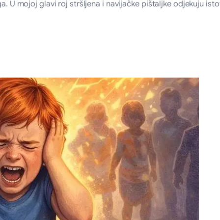
a. U mojoj glavi roj stršljena i navijačke pištaljke odjekuju is