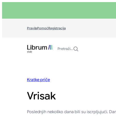
Skoči
na
sadržaj
Pravila
Pomoć
Registracija
/
Pretraži…
Kratke priče
Vrisak
Poslednjih nekoliko dana bili su iscrpljujući.