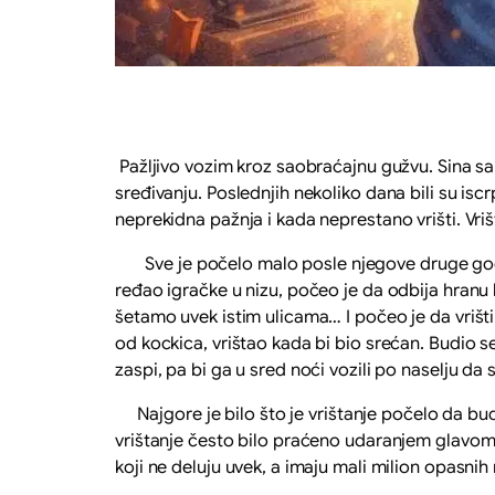
Pažljivo vozim kroz saobraćajnu gužvu. Sina sa
sređivanju. Poslednjih nekoliko dana bili su is
neprekidna pažnja i kada neprestano vrišti. Vriš
Sve je počelo malo posle njegove druge godine
ređao igračke u nizu, počeo je da odbija hranu 
šetamo uvek istim ulicama… I počeo je da vrišti
od kockica, vrištao kada bi bio srećan. Budio se 
zaspi, pa bi ga u sred noći vozili po naselju da s
Najgore je bilo što je vrištanje počelo da bude
vrištanje često bilo praćeno udaranjem glavom 
koji ne deluju uvek, a imaju mali milion opasni