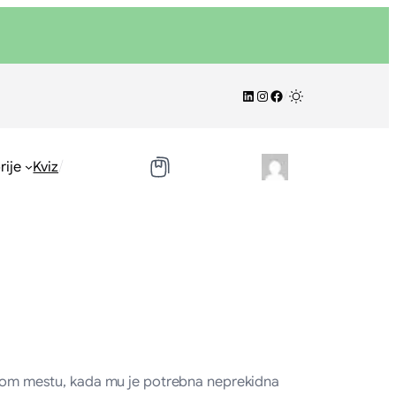
LinkedIn
Instagram
Facebook
/
/
rije
Kviz
 svom mestu, kada mu je potrebna neprekidna