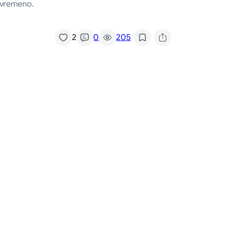
tovremeno.
/
2
0
205