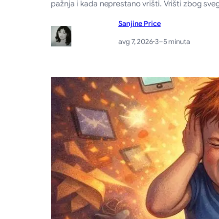
pažnja i kada neprestano vrišti. Vrišti zbog sveg
Sanjine Price
avg 7, 2026
·
3–5 minuta