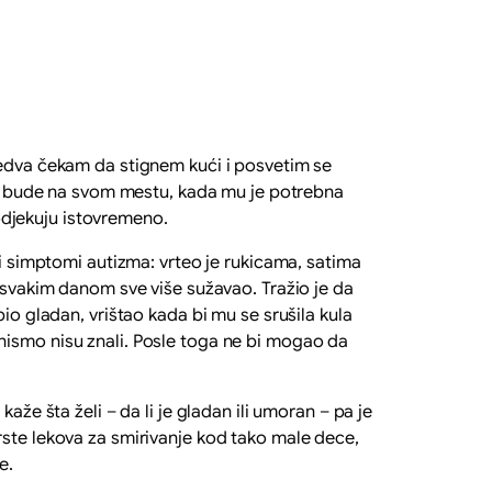
jedva čekam da stignem kući i posvetim se
 da bude na svom mestu, kada mu je potrebna
 odjekuju istovremeno.
 simptomi autizma: vrteo je rukicama, satima
u svakim danom sve više sužavao. Tražio je da
io gladan, vrištao kada bi mu se srušila kula
ja nismo nisu znali. Posle toga ne bi mogao da
e šta želi – da li je gladan ili umoran – pa je
rste lekova za smirivanje kod tako male dece,
e.