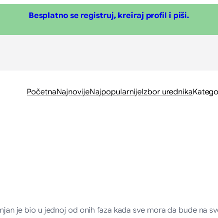
Besplatno se registruj, kreiraj profil i piši.
Početna
Najnovije
Najpopularnije
Izbor urednika
Katego
 Damjan je bio u jednoj od onih faza kada sve mora da bude na