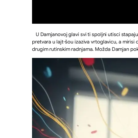
U Damjanovoj glavi svi ti spoljni utisci stapaj
pretvara u lajt-šou izaziva vrtoglavicu, a miri
drugim rutinskim radnjama. Možda Damjan pokuš