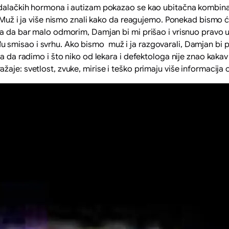
lačkih hormona i autizam pokazao se kao ubitačna kombinacij
 Muž i ja više nismo znali kako da reagujemo. Ponekad bismo ćut
la da bar malo odmorim, Damjan bi mi prišao i vrisnuo pravo 
smisao i svrhu. Ako bismo muž i ja razgovarali, Damjan bi po
ta da radimo i što niko od lekara i defektologa nije znao kaka
žaje: svetlost, zvuke, mirise i teško primaju više informacija