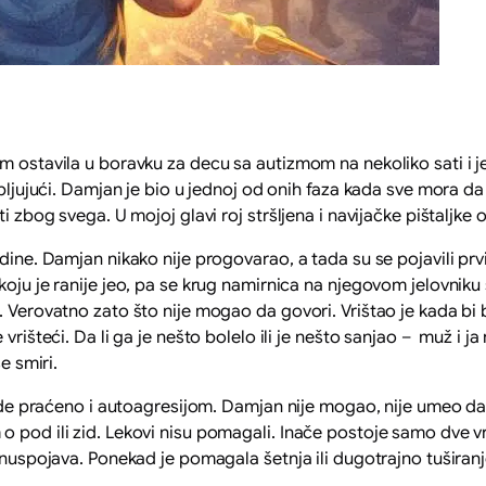
m ostavila u boravku za decu sa autizmom na nekoliko sati i 
crpljujući. Damjan je bio u jednoj od onih faza kada sve mora
ti zbog svega. U mojoj glavi roj stršljena i navijačke pištaljke
. Damjan nikako nije progovarao, a tada su se pojavili prvi
koju je ranije jeo, pa se krug namirnica na njegovom jelovnik
. Verovatno zato što nije mogao da govori. Vrištao je kada bi b
vrišteći. Da li ga je nešto bolelo ili je nešto sanjao – muž i 
e smiri.
 praćeno i autoagresijom. Damjan nije mogao, nije umeo da kaž
o pod ili zid. Lekovi nisu pomagali. Inače postoje samo dve v
h nuspojava. Ponekad je pomagala šetnja ili dugotrajno tuširanj