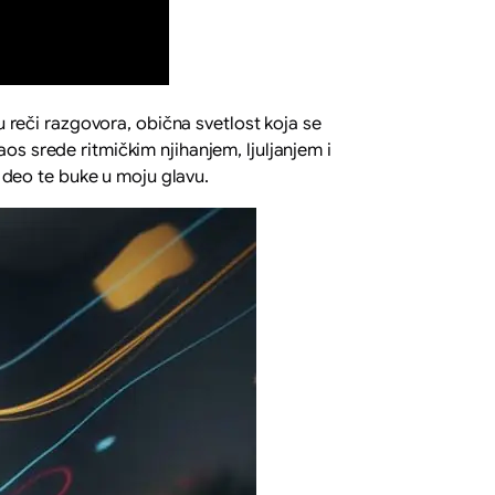
u reči razgovora, obična svetlost koja se
os srede ritmičkim njihanjem, ljuljanjem i
 deo te buke u moju glavu.