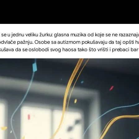
u se u jednu veliku žurku: glasna muzika od koje se ne razaznaj
si odvlače pažnju. Osobe sa autizmom pokušavaju da taj opšti ha
ava da se oslobodi svog haosa tako što vrišti i prebaci bar