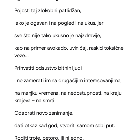
Pojesti taj zlokobni patlidžan,
iako je ogavan i na pogled i na ukus, jer
sve što nije tako ukusno je najzdravije,
kao na primer avokado, uvin čaj, raskid toksične
veze…
Prihvatiti odsustvo bitnih ljudi
i ne zamerati im na drugačijim interesovanjima,
na manjku vremena, na nedostupnosti, na kraju
krajeva – na smrti.
Odabrati novo zanimanje,
dati otkaz kad god, stvoriti samom sebi put.
Roditi troje, petoro, ili nijedno,