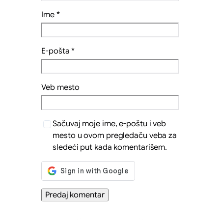
Ime
*
E-pošta
*
Veb mesto
Sačuvaj moje ime, e-poštu i veb
mesto u ovom pregledaču veba za
sledeći put kada komentarišem.