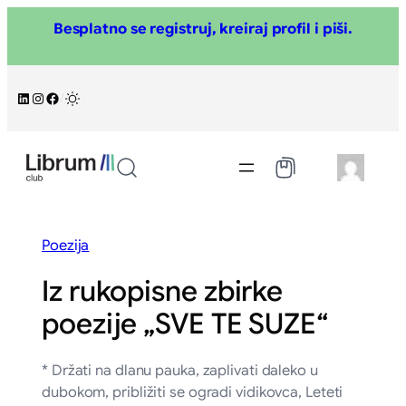
Skoči
Besplatno se registruj, kreiraj profil i piši.
na
sadržaj
LinkedIn
Instagram
Facebook
/
Poezija
Iz rukopisne zbirke
poezije „SVE TE SUZE“
* Držati na dlanu pauka, zaplivati daleko u
dubokom, približiti se ogradi vidikovca, Leteti