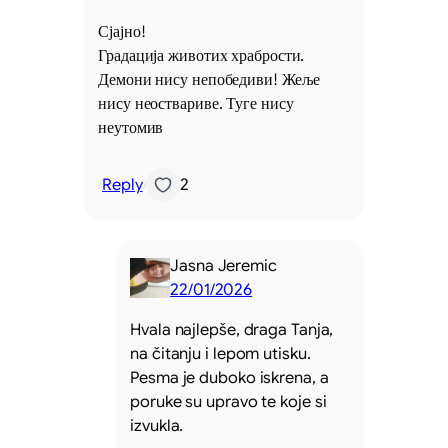
Сјајно!
Градација животих храбрости.
Демони нису непобедиви! Жеље
нису неоствариве. Туге нису
неутомив
Reply
2
/
/
Jasna Jeremic
22/01/2026
Hvala najlepše, draga Tanja,
na čitanju i lepom utisku.
Pesma je duboko iskrena, a
poruke su upravo te koje si
izvukla.