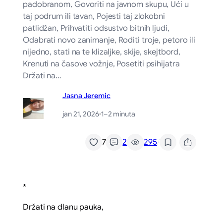
padobranom, Govoriti na javnom skupu, Ući u
taj podrum ili tavan, Pojesti taj zlokobni
patlidžan, Prihvatiti odsustvo bitnih ljudi,
Odabrati novo zanimanje, Roditi troje, petoro ili
nijedno, stati na te klizaljke, skije, skejtbord,
Krenuti na časove vožnje, Posetiti psihijatra
Držati na…
Jasna Jeremic
jan 21, 2026
·
1–2 minuta
/
7
2
295
*
Držati na dlanu pauka,