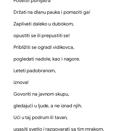
Posetiti psihijatra
Držati na dlanu pauka i pomaziti ga!
Zaplivati daleko u dubokom,
opustiti se ili prepustiti se!
Približiti se ogradi vidikovca,
pogledati nadole, kao i nagore.
Leteti padobranom,
iznova!
Govoriti na javnom skupu,
gledajući u ljude, a ne iznad njih.
Ući u taj podrum ili tavan,
ugasiti svetlo i razgovarati sa tim mrakom.