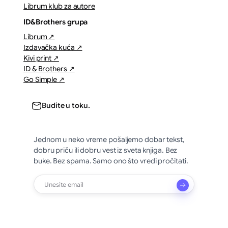
Librum klub za autore
ID&Brothers grupa
Librum ↗
Izdavačka kuća ↗
Kivi print ↗
ID & Brothers ↗
Go Simple ↗
Budite u toku.
Jednom u neko vreme pošaljemo dobar tekst,
dobru priču ili dobru vest iz sveta knjiga. Bez
buke. Bez spama. Samo ono što vredi pročitati.