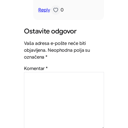
Reply
0
/
/
Ostavite odgovor
Vaša adresa e-pošte neće biti
objavljena.
Neophodna polja su
označena
*
Komentar
*