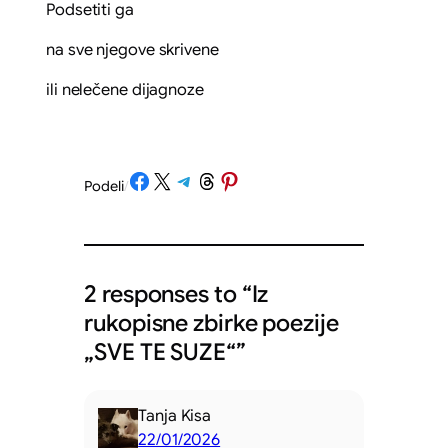
Podsetiti ga
na sve njegove skrivene
ili nelečene dijagnoze
Share on Facebook
Share on X
Share on Telegram
Share on Threads
Share on Pinterest
Podeli
/
2 responses to “Iz
rukopisne zbirke poezije
„SVE TE SUZE“”
Tanja Kisa
22/01/2026