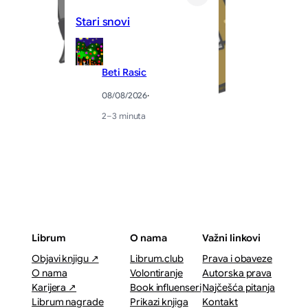
Stari snovi
Tr
Beti Rasic
08/08/2026
·
2–3 minuta
Librum
O nama
Važni linkovi
Objavi knjigu ↗
Librum.club
Prava i obaveze
O nama
Volontiranje
Autorska prava
Karijera ↗
Book influenseri
Najčešća pitanja
Librum nagrade
Prikazi knjiga
Kontakt