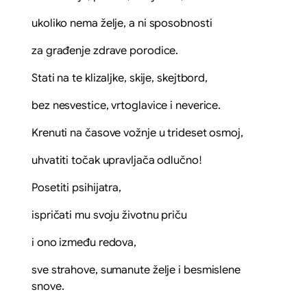
ukoliko nema želje, a ni sposobnosti
za građenje zdrave porodice.
Stati na te klizaljke, skije, skejtbord,
bez nesvestice, vrtoglavice i neverice.
Krenuti na časove vožnje u trideset osmoj,
uhvatiti točak upravljača odlučno!
Posetiti psihijatra,
ispričati mu svoju životnu priču
i ono između redova,
sve strahove, sumanute želje i besmislene
snove.