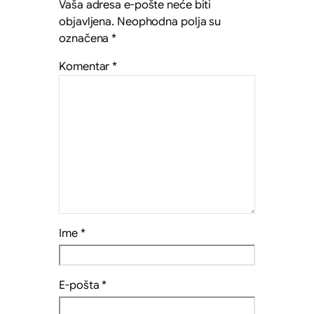
Vaša adresa e-pošte neće biti
objavljena.
Neophodna polja su
označena
*
Komentar
*
Ime
*
E-pošta
*