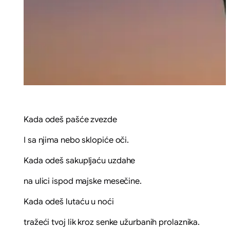
Kada odeš pašće zvezde
I sa njima nebo sklopiće oči.
Kada odeš sakupljaću uzdahe
na ulici ispod majske mesečine.
Kada odeš lutaću u noći
tražeći tvoj lik kroz senke užurbanih prolaznika.