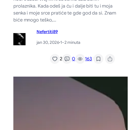
prolaznika. Kada odeš ja ću i dalje biti tu i moja
senka i moje srce pratiće te gde god da si. Znam
biće mnogo teško,…
Nefertiti89
jan 30, 2026
·
1–2 minuta
/
2
0
163