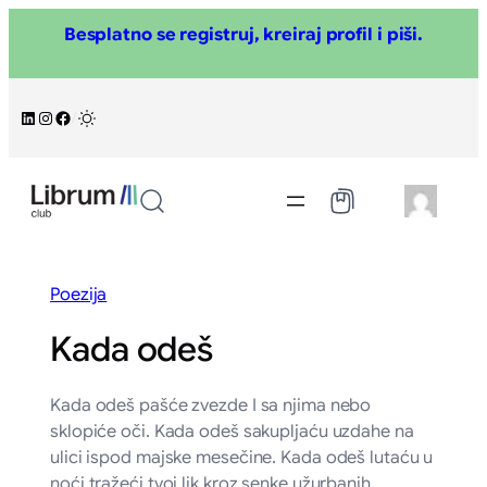
Skoči
Besplatno se registruj, kreiraj profil i piši.
na
sadržaj
LinkedIn
Instagram
Facebook
/
Poezija
Kada odeš
Kada odeš pašće zvezde I sa njima nebo
sklopiće oči. Kada odeš sakupljaću uzdahe na
ulici ispod majske mesečine. Kada odeš lutaću u
noći tražeći tvoj lik kroz senke užurbanih