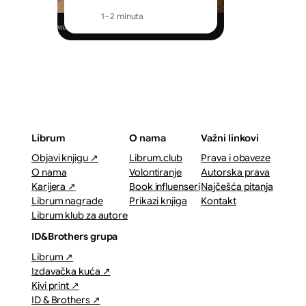
1–2 minuta
Librum
O nama
Važni linkovi
Objavi knjigu ↗
Librum.club
Prava i obaveze
O nama
Volontiranje
Autorska prava
Karijera ↗
Book influenseri
Najčešća pitanja
Librum nagrade
Prikazi knjiga
Kontakt
Librum klub za autore
ID&Brothers grupa
Librum ↗
Izdavačka kuća ↗
Kivi print ↗
ID & Brothers ↗