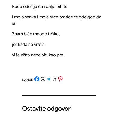
Kada odeš ja ću i dalje biti tu
i moja senka i moje srce pratiće te gde god da
si.
Znam biće mnogo teško,
jer kada se vratiš,
više ništa neće biti kao pre.
Share on Facebook
Share on X
Share on Telegram
Share on Threads
Share on Pinterest
Podeli
/
Ostavite odgovor