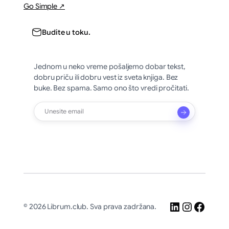
Go Simple ↗
Budite u toku.
Jednom u neko vreme pošaljemo dobar tekst,
dobru priču ili dobru vest iz sveta knjiga. Bez
buke. Bez spama. Samo ono što vredi pročitati.
LinkedIn
Instagr
Faceb
© 2026 Librum.club. Sva prava zadržana.