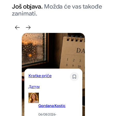
Još objava.
Možda će vas takođe
zanimati.
Kratke priče
Kr
Датум
Og
Gordana Kostic
06/08/2026
·