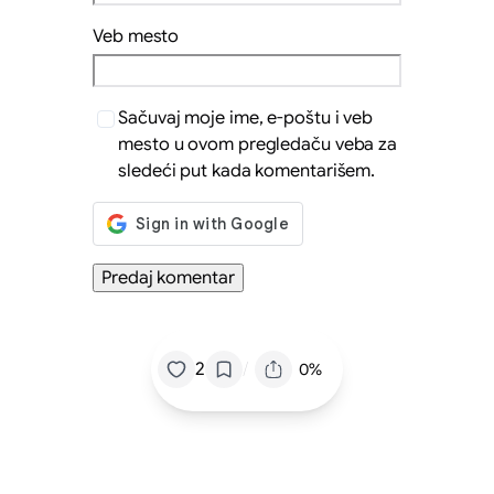
Veb mesto
Sačuvaj moje ime, e-poštu i veb
mesto u ovom pregledaču veba za
sledeći put kada komentarišem.
/
2
0%