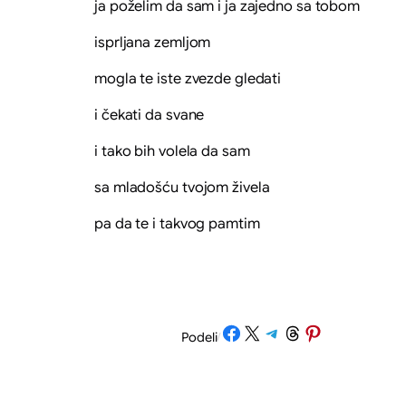
ja poželim da sam i ja zajedno sa tobom
isprljana zemljom
mogla te iste zvezde gledati
i čekati da svane
i tako bih volela da sam
sa mladošću tvojom živela
pa da te i takvog pamtim
Share on Facebook
Share on X
Share on Telegram
Share on Threads
Share on Pinterest
Podeli
/