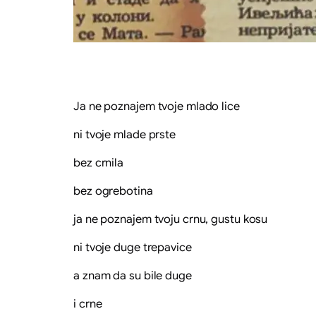
Ja ne poznajem tvoje mlado lice
ni tvoje mlade prste
bez crnila
bez ogrebotina
ja ne poznajem tvoju crnu, gustu kosu
ni tvoje duge trepavice
a znam da su bile duge
i crne