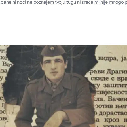
ne dane ni noći ne poznajem tvoju tugu ni sreća mi nije mnog