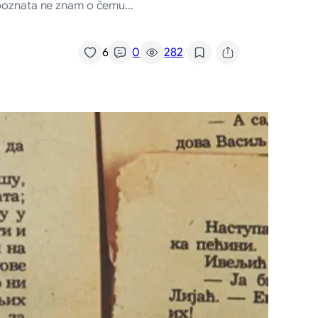
o poznata ne znam o čemu…
/
6
0
282