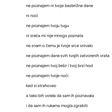
ne poznajem ni tvoje bezbrižne dane
ni noći
ne poznajem tvoju tugu
ni sreća mi nije mnogo poznata
ne znam o čemu je tvoje srce snivalo
ne poznajem dane svih tvojih zatvorenih vrata
ne poznajem tvoj šešir i tvoj brzi hod
ne poznajem tvoje noći
kad si strahovao
a tako bih volela da sam ih poznavala
i da sam ih rukama mogla zgrabiti