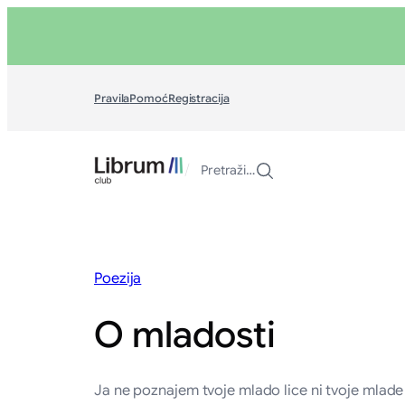
Skoči
na
sadržaj
Pravila
Pomoć
Registracija
/
Pretraži…
Poezija
O mladosti
Ja ne poznajem tvoje mlado lice ni tvoje mlade