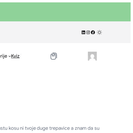
LinkedIn
Instagram
Facebook
/
/
rije
Kviz
ustu kosu ni tvoje duge trepavice a znam da su