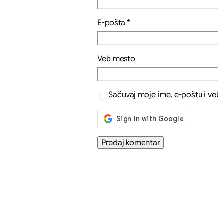
E-pošta
*
Veb mesto
Sačuvaj moje ime, e-poštu i v