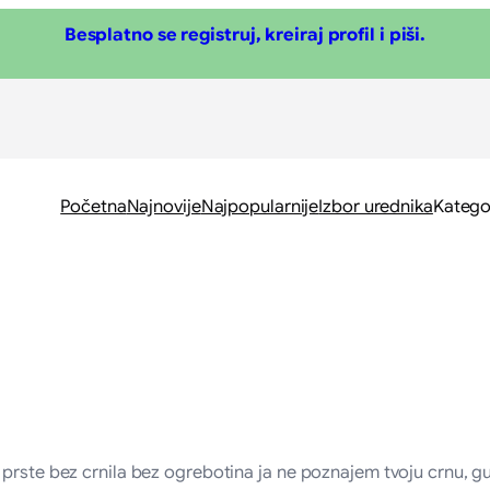
Besplatno se registruj, kreiraj profil i piši.
Početna
Najnovije
Najpopularnije
Izbor urednika
Katego
 prste bez crnila bez ogrebotina ja ne poznajem tvoju crnu, g