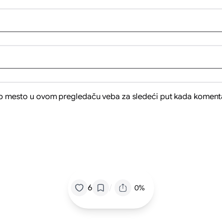
eb mesto u ovom pregledaču veba za sledeći put kada koment
/
6
0%