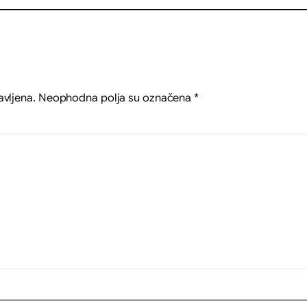
avljena.
Neophodna polja su označena
*