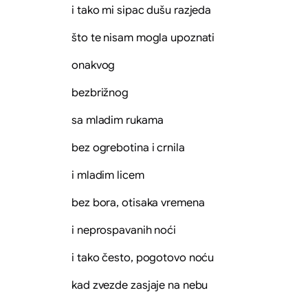
i tako mi sipac dušu razjeda
što te nisam mogla upoznati
onakvog
bezbrižnog
sa mladim rukama
bez ogrebotina i crnila
i mladim licem
bez bora, otisaka vremena
i neprospavanih noći
i tako često, pogotovo noću
kad zvezde zasjaje na nebu