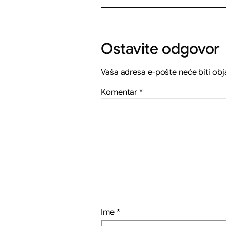
Ostavite odgovor
Vaša adresa e-pošte neće biti obj
Komentar
*
Ime
*