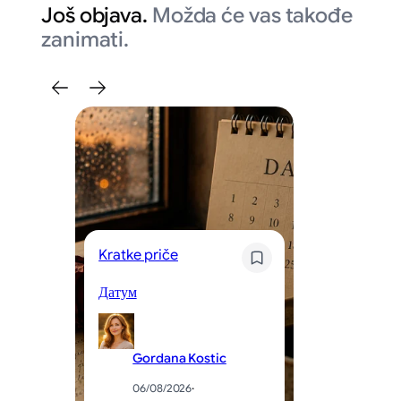
Još objava.
Možda će vas takođe
zanimati.
Kratke priče
Kr
Датум
Og
Gordana Kostic
06/08/2026
·