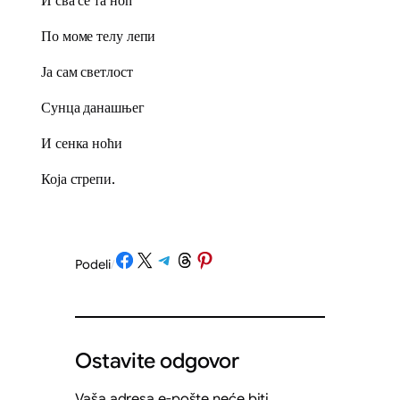
И сва се та ноћ
По моме телу лепи
Ја сам светлост
Сунца данашњег
И сенка ноћи
Која стрепи.
Share on Facebook
Share on X
Share on Telegram
Share on Threads
Share on Pinterest
Podeli
/
Ostavite odgovor
Vaša adresa e-pošte neće biti