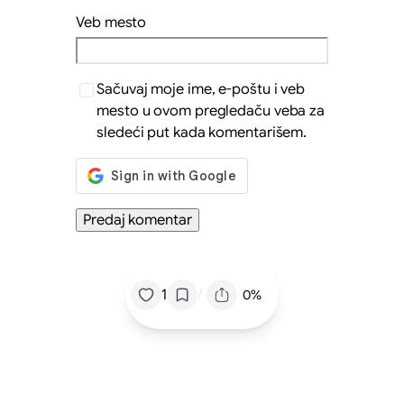
Veb mesto
Sačuvaj moje ime, e-poštu i veb
mesto u ovom pregledaču veba za
sledeći put kada komentarišem.
/
1
0%