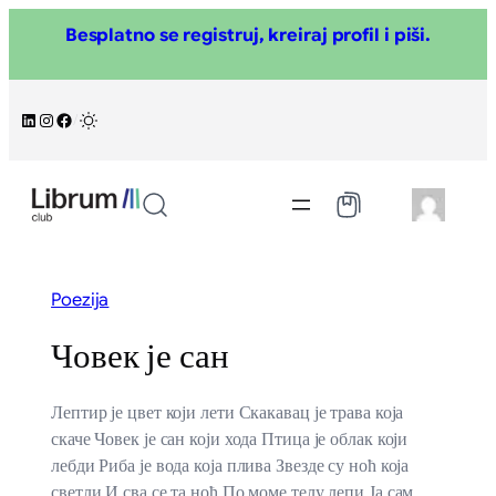
Skoči
Besplatno se registruj, kreiraj profil i piši.
na
sadržaj
LinkedIn
Instagram
Facebook
/
Poezija
Човек је сан
Лептир је цвет који лети Скакавац је трава која
скаче Човек је сан који хода Птица је облак који
лебди Риба је вода која плива Звезде су ноћ која
светли И сва се та ноћ По моме телу лепи Ја сам