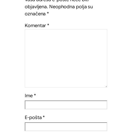
objavljena.
Neophodna polja su
označena
*
Komentar
*
Ime
*
E-pošta
*