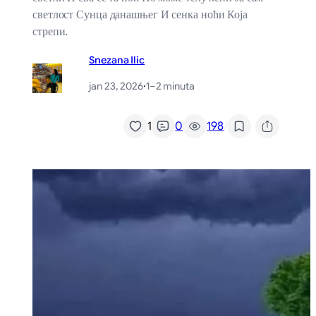
светлост Сунца данашњег И сенка ноћи Која
стрепи.
Snezana Ilic
jan 23, 2026
·
1–2 minuta
/
1
0
198