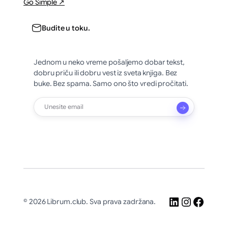
Go Simple ↗
Budite u toku.
Jednom u neko vreme pošaljemo dobar tekst,
dobru priču ili dobru vest iz sveta knjiga. Bez
buke. Bez spama. Samo ono što vredi pročitati.
LinkedIn
Instagr
Faceb
© 2026 Librum.club. Sva prava zadržana.