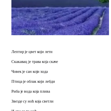
Лептир је цвет који лети
Скакавац је трава која скаче
Човек је сан који хода
Птица је облак који лебди
Риба је вода која плива
Звезде су ноћ која светли