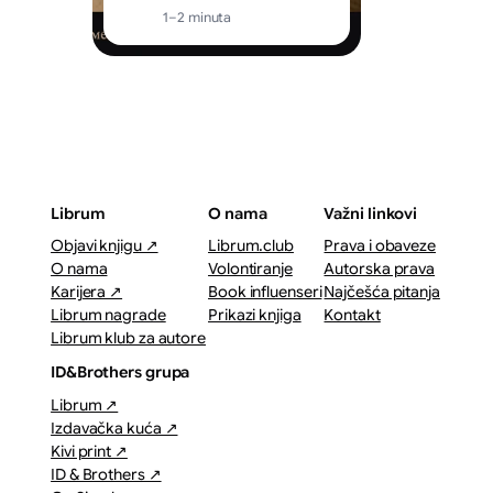
1–2 minuta
Librum
O nama
Važni linkovi
Objavi knjigu ↗
Librum.club
Prava i obaveze
O nama
Volontiranje
Autorska prava
Karijera ↗
Book influenseri
Najčešća pitanja
Librum nagrade
Prikazi knjiga
Kontakt
Librum klub za autore
ID&Brothers grupa
Librum ↗
Izdavačka kuća ↗
Kivi print ↗
ID & Brothers ↗