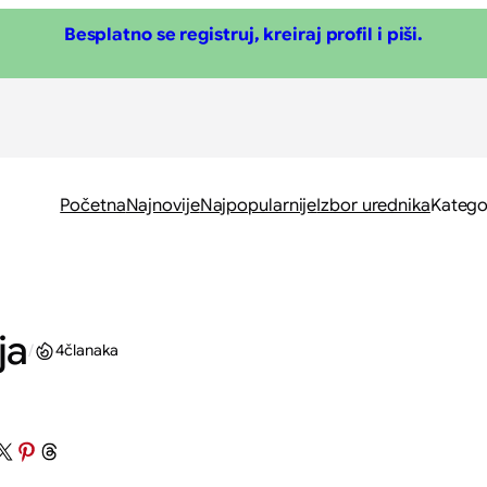
Besplatno se registruj, kreiraj profil i piši.
Početna
Najnovije
Najpopularnije
Izbor urednika
Katego
ja
/
4
članaka
on Facebook
n X
Share on Pinterest
Share on Threads