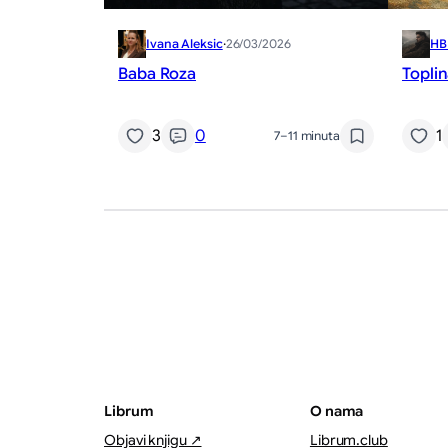
Ivana Aleksic
·
26/03/2026
HB
Baba Roza
Topli
3
0
1
7–11 minuta
Librum
O nama
Objavi knjigu ↗
Librum.club