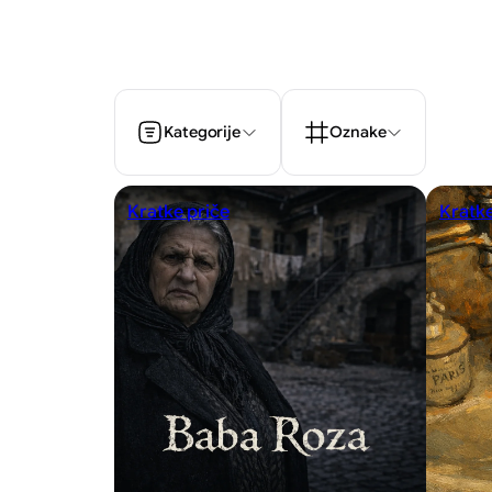
Kategorije
Oznake
Kratke priče
Kratke