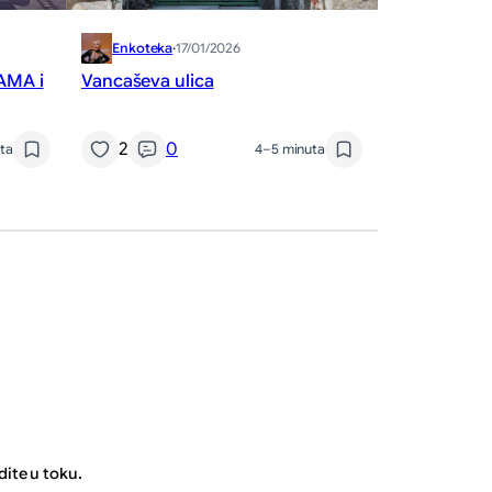
Enkoteka
·
17/01/2026
LAMA i
Vancaševa ulica
2
0
ta
4–5 minuta
dite u toku.