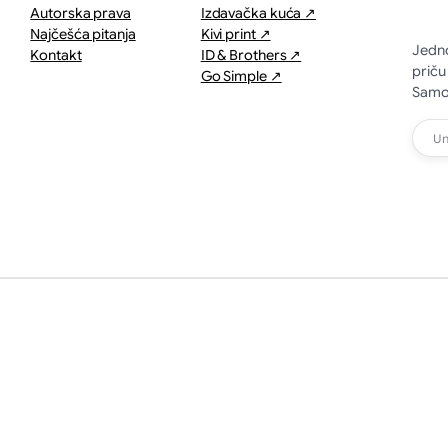
Autorska prava
Izdavačka kuća ↗
Najčešća pitanja
Kivi print ↗
Jedno
Kontakt
ID & Brothers ↗
priču
Go Simple ↗
Samo 