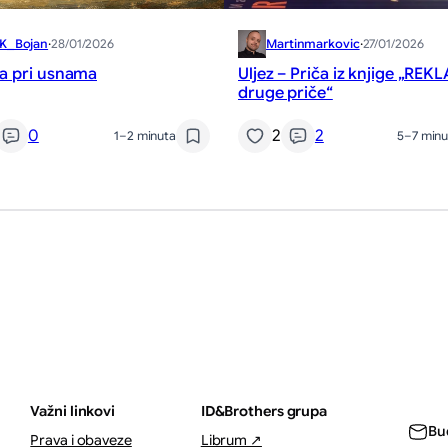
K_Bojan
·
28/01/2026
Martinmarkovic
·
27/01/2026
na pri usnama
Uljez – Priča iz knjige „REK
druge priče“
0
2
2
1–2 minuta
5–7 minu
Važni linkovi
ID&Brothers grupa
Bu
Prava i obaveze
Librum ↗