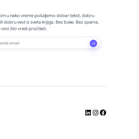
m u neko vreme pošaljemo dobar tekst, dobru
 ili dobru vest iz sveta knjiga. Bez buke. Bez spama.
ono što vredi pročitati.
LinkedIn
Instagram
Facebook