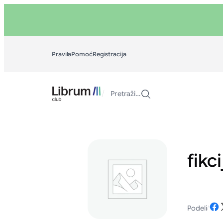
Skoči
na
sadržaj
Pravila
Pomoć
Registracija
/
Pretraži…
fikci
Share 
Share o
Podeli
/