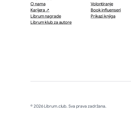
O nama
Volontiranje
Karijera ↗
Book influenseri
Librum nagrade
Prikazi knjiga
Librum klub za autore
© 2026 Librum.club. Sva prava zadržana.