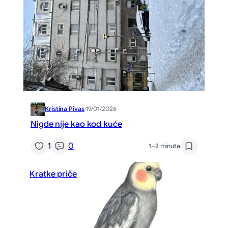
Kristina Pivas
·
19/01/2026
Nigde nije kao kod kuće
1
0
1–2 minuta
Kratke priče