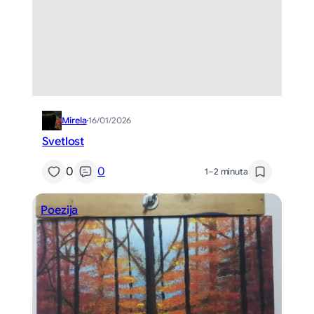
Mirela
·
16/01/2026
Svetlost
0
0
1–2 minuta
Poezija