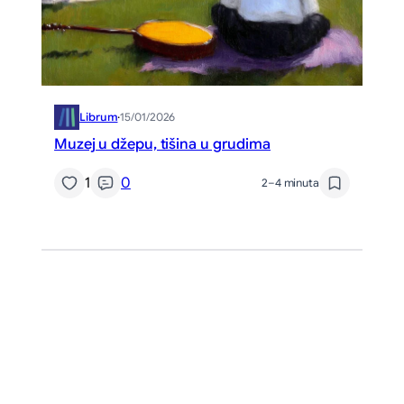
Librum
·
15/01/2026
Muzej u džepu, tišina u grudima
1
0
2–4 minuta