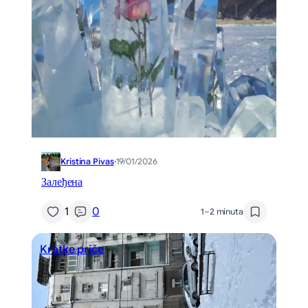
Kristina Pivas
·
19/01/2026
Залеђена
1
0
1–2 minuta
Kratke priče