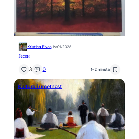
Kristina Pivas
·
16/01/2026
Јесен
3
0
1–2 minuta
Kultura i umetnost