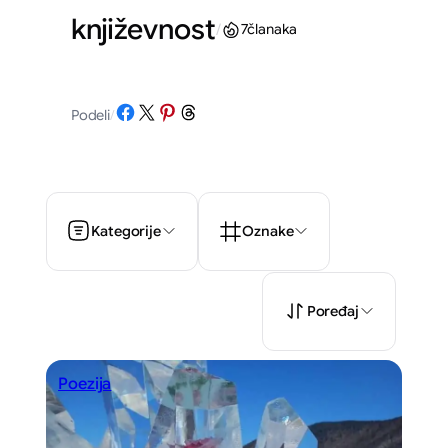
književnost
/
7
članaka
Share on Facebook
Share on X
Share on Pinterest
Share on Threads
Podeli
/
Kategorije
Oznake
Poređaj
Poezija