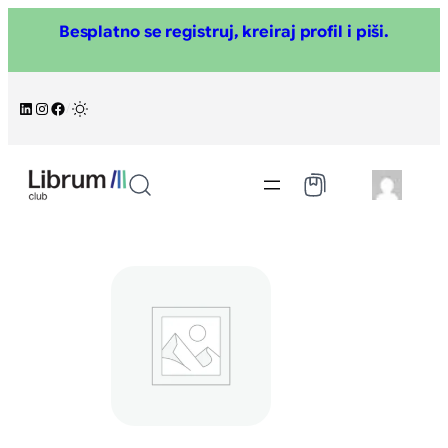
Skoči
Besplatno se registruj, kreiraj profil i piši.
na
sadržaj
LinkedIn
Instagram
Facebook
/