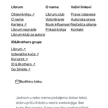
Librum
O nama
Važni linkovi
Objavi knjigu ↗
Librum.club
Prava i obaveze
O nama
Volontiranje
Autorska prava
Karijera ↗
Book influenseri
Najčešća pitanja
Librum nagrade
Prikazi knjiga
Kontakt
Librum klub za autore
ID&Brothers grupa
Librum ↗
Izdavačka kuća ↗
Kivi print ↗
ID & Brothers ↗
Go Simple ↗
Budite u toku.
Jednom u neko vreme pošaljemo dobar tekst,
dobru priču ili dobru vest iz sveta knjiga. Bez
buke. Bez spama. Samo ono što vredi pročitati.