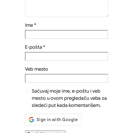
Ime
*
E-pošta
*
Veb mesto
Sačuvaj moje ime, e-poštu i veb
mesto u ovom pregledaču veba za
sledeći put kada komentarišem.