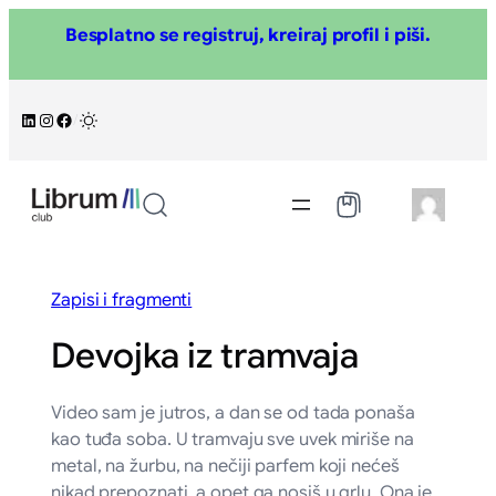
Skoči
Besplatno se registruj, kreiraj profil i piši.
na
sadržaj
LinkedIn
Instagram
Facebook
/
Zapisi i fragmenti
Devojka iz tramvaja
Video sam je jutros, a dan se od tada ponaša
kao tuđa soba. U tramvaju sve uvek miriše na
metal, na žurbu, na nečiji parfem koji nećeš
nikad prepoznati, a opet ga nosiš u grlu. Ona je