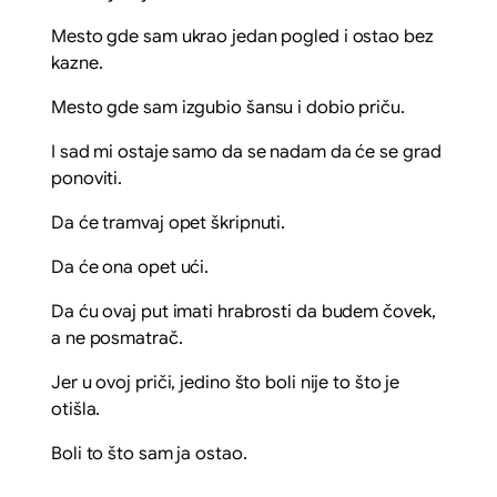
Mesto gde sam ukrao jedan pogled i ostao bez
kazne.
Mesto gde sam izgubio šansu i dobio priču.
I sad mi ostaje samo da se nadam da će se grad
ponoviti.
Da će tramvaj opet škripnuti.
Da će ona opet ući.
Da ću ovaj put imati hrabrosti da budem čovek,
a ne posmatrač.
Jer u ovoj priči, jedino što boli nije to što je
otišla.
Boli to što sam ja ostao.