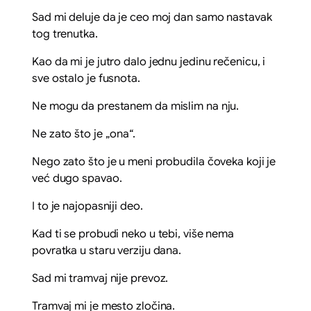
Sad mi deluje da je ceo moj dan samo nastavak
tog trenutka.
Kao da mi je jutro dalo jednu jedinu rečenicu, i
sve ostalo je fusnota.
Ne mogu da prestanem da mislim na nju.
Ne zato što je „ona“.
Nego zato što je u meni probudila čoveka koji je
već dugo spavao.
I to je najopasniji deo.
Kad ti se probudi neko u tebi, više nema
povratka u staru verziju dana.
Sad mi tramvaj nije prevoz.
Tramvaj mi je mesto zločina.