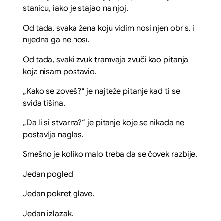
stanicu, iako je stajao na njoj.
Od tada, svaka žena koju vidim nosi njen obris, i
nijedna ga ne nosi.
Od tada, svaki zvuk tramvaja zvuči kao pitanja
koja nisam postavio.
„Kako se zoveš?“ je najteže pitanje kad ti se
sviđa tišina.
„Da li si stvarna?“ je pitanje koje se nikada ne
postavlja naglas.
Smešno je koliko malo treba da se čovek razbije.
Jedan pogled.
Jedan pokret glave.
Jedan izlazak.