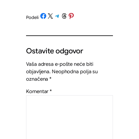
Share on Facebook
Share on X
Share on Telegram
Share on Threads
Share on Pinterest
Podeli
/
Ostavite odgovor
Vaša adresa e-pošte neće biti
objavljena.
Neophodna polja su
označena
*
Komentar
*