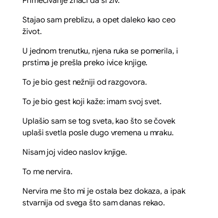
Primećivanje znači da si živ.
Stajao sam preblizu, a opet daleko kao ceo
život.
U jednom trenutku, njena ruka se pomerila, i
prstima je prešla preko ivice knjige.
To je bio gest nežniji od razgovora.
To je bio gest koji kaže: imam svoj svet.
Uplašio sam se tog sveta, kao što se čovek
uplaši svetla posle dugo vremena u mraku.
Nisam joj video naslov knjige.
To me nervira.
Nervira me što mi je ostala bez dokaza, a ipak
stvarnija od svega što sam danas rekao.