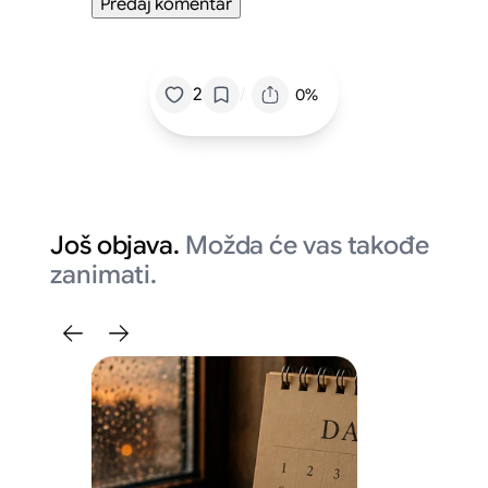
/
2
0%
Još objava.
Možda će vas takođe
zanimati.