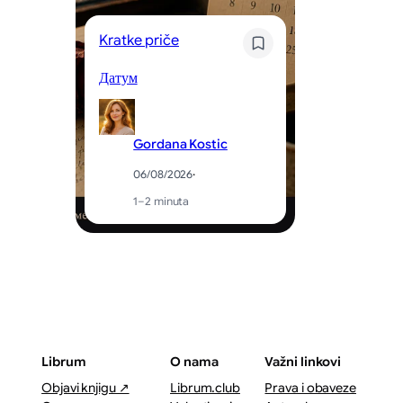
Kratke priče
Kr
Датум
Og
Gordana Kostic
06/08/2026
·
1–2 minuta
Librum
O nama
Važni linkovi
Objavi knjigu ↗
Librum.club
Prava i obaveze