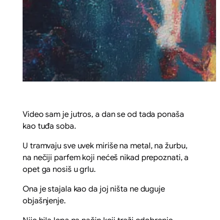
Video sam je jutros, a dan se od tada ponaša
kao tuđa soba.
U tramvaju sve uvek miriše na metal, na žurbu,
na nečiji parfem koji nećeš nikad prepoznati, a
opet ga nosiš u grlu.
Ona je stajala kao da joj ništa ne duguje
objašnjenje.