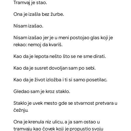
Tramvaj je stao.
Ona je izašla bez žurbe.
Nisam izašao.
Nisam izašao jer je u meni postojao glas koji je
rekao: nemoj da kvariš.
Kao da je lepota nešto što se ne sme dirati.
Kao da je susret dovoljan sam po sebi.
Kao da je život izložba i ti si samo posetilac.
Gledao sam je kroz staklo.
Staklo je uvek mesto gde se stvarnost pretvara u
čežnju.
Ona je krenula niz ulicu, a ja sam ostao u
tramvaju kao čovek koji je propustio svoju