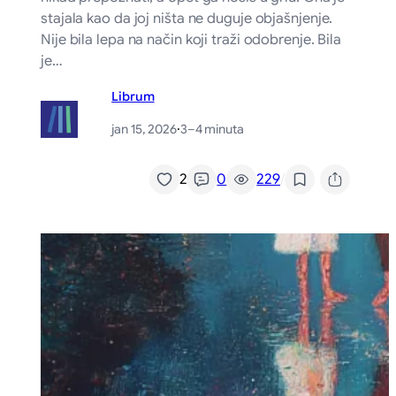
stajala kao da joj ništa ne duguje objašnjenje.
Nije bila lepa na način koji traži odobrenje. Bila
je…
Librum
jan 15, 2026
·
3–4 minuta
/
2
0
229