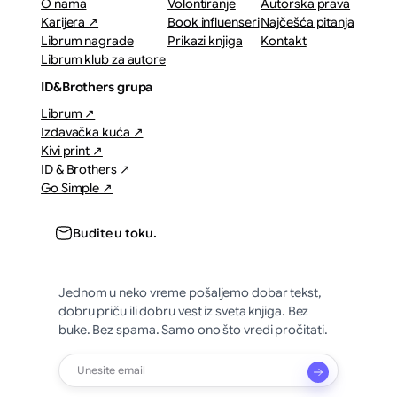
O nama
Volontiranje
Autorska prava
Karijera ↗
Book influenseri
Najčešća pitanja
Librum nagrade
Prikazi knjiga
Kontakt
Librum klub za autore
ID&Brothers grupa
Librum ↗
Izdavačka kuća ↗
Kivi print ↗
ID & Brothers ↗
Go Simple ↗
Budite u toku.
Jednom u neko vreme pošaljemo dobar tekst,
dobru priču ili dobru vest iz sveta knjiga. Bez
buke. Bez spama. Samo ono što vredi pročitati.