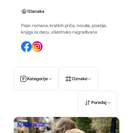
1
članaka
Pisac romana, kratkih priča, novela, poezije,
knjiga za decu, višestruko nagrađivana
Kategorije
Oznake
Poređaj
Kratke priče