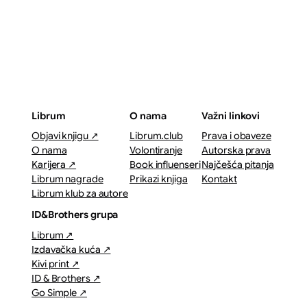
Librum
O nama
Važni linkovi
Objavi knjigu ↗
Librum.club
Prava i obaveze
O nama
Volontiranje
Autorska prava
Karijera ↗
Book influenseri
Najčešća pitanja
Librum nagrade
Prikazi knjiga
Kontakt
Librum klub za autore
ID&Brothers grupa
Librum ↗
Izdavačka kuća ↗
Kivi print ↗
ID & Brothers ↗
Go Simple ↗