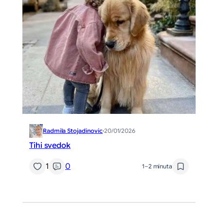
Radmila Stojadinovic
·
20/01/2026
Tihi svedok
1
0
1–2 minuta