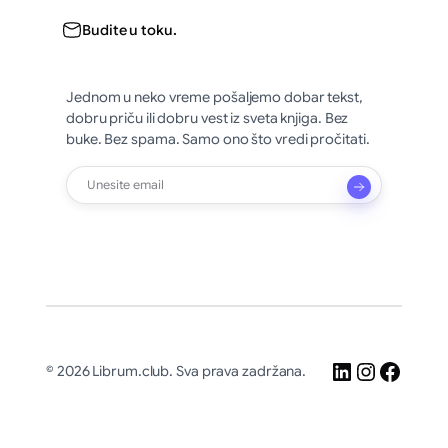
Budite u toku.
Jednom u neko vreme pošaljemo dobar tekst,
dobru priču ili dobru vest iz sveta knjiga. Bez
buke. Bez spama. Samo ono što vredi pročitati.
LinkedIn
Instagr
Faceb
© 2026 Librum.club. Sva prava zadržana.