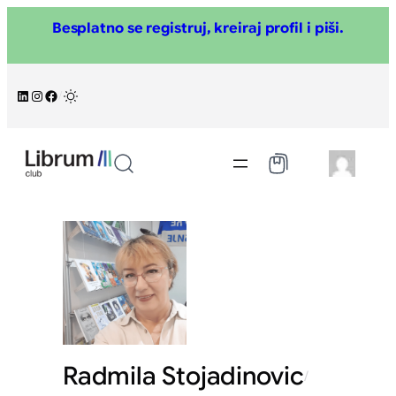
Skoči
Besplatno se registruj, kreiraj profil i piši.
na
sadržaj
LinkedIn
Instagram
Facebook
/
Radmila Stojadinovic
/