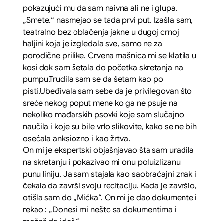
pokazujući mu da sam naivna ali ne i glupa.
„Smete.
“ nasmejao se tada prvi put. Izašla sam,
teatralno bez oblačenja jakne u dugoj crnoj
haljini koja je izgledala sve, samo ne za
porodične prilike. Crvena mašnica mi se klatila u
kosi dok sam šetala do početka skretanja na
pumpu.Trudila sam se da šetam kao po
pisti.Ubeđivala sam sebe da je privilegovan što
sreće nekog poput mene ko ga ne psuje na
nekoliko mađarskih psovki koje sam slučajno
naučila i koje su bile vrlo slikovite, kako se ne bih
osećala anksiozno i kao žrtva.
On mi je ekspertski objašnjavao šta sam uradila
na skretanju i pokazivao mi onu poluizlizanu
punu liniju. Ja sam stajala kao saobraćajni znak i
čekala da završi svoju recitaciju. Kada je završio,
otišla sam do „Mićka“. On mi je dao dokumente i
rekao :
„Donesi mi nešto sa dokumentima i