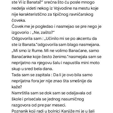
ste Vi iz Banata?“
srećna što ću posle mnogo
nedelja videti nekog iz Vojvodine na mestu koje
nije karakteristično za tipičnog ravničarskog
čoveka.
Čovek me je pogledao i nasmejao se pre nego je
izgovorio :
„Ne, zašto?“
Odgovorila sam :
„Učinilo mi se po akcentu da
ste iz Banata.“
odgovorila sam blago nasmejana.
„Mi smo iz Rume. Mi ne volimo Banaćane, samo
Banaćanke koje često ženimo.“
nasmejala sam se
neprijatno na njegovu šalu i napustila mini moto
skup u sred bela dana.
Tada sam se zapitala : Da li je ovo bila samo
neprijatna fora jer nije znao šta smešnije da
kaže?
Namrštila sam se dok sam se odaljavala od
škole i prisećala se jednog nasumičnog
razgovora od pre par meseci.
Poznanik koji radi u bolnici Kanjiže mi je u šali