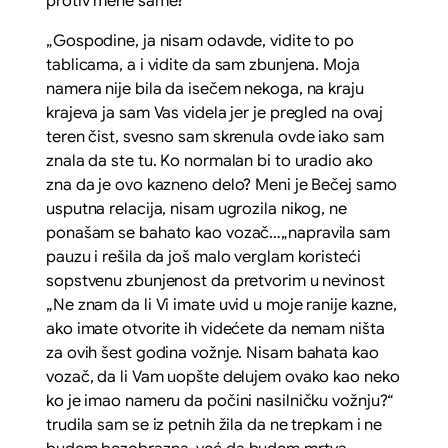
protiv mene same?
„Gospodine, ja nisam odavde, vidite to po
tablicama, a i vidite da sam zbunjena. Moja
namera nije bila da isečem nekoga, na kraju
krajeva ja sam Vas videla jer je pregled na ovaj
teren čist, svesno sam skrenula ovde iako sam
znala da ste tu. Ko normalan bi to uradio ako
zna da je ovo kazneno delo? Meni je Bečej samo
usputna relacija, nisam ugrozila nikog, ne
ponašam se bahato kao vozač…
„napravila sam
pauzu i rešila da još malo verglam koristeći
sopstvenu zbunjenost da pretvorim u nevinost
„
Ne znam da li Vi imate uvid u moje ranije kazne,
ako imate otvorite ih videćete da nemam ništa
za ovih šest godina vožnje. Nisam bahata kao
vozač, da li Vam uopšte delujem ovako kao neko
ko je imao nameru da počini nasilničku vožnju?“
trudila sam se iz petnih žila da ne trepkam i ne