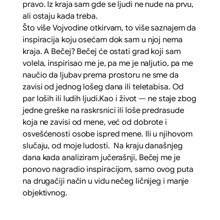
pravo. Iz kraja sam gde se ljudi ne nude na prvu,
ali ostaju kada treba.
Što više Vojvodine otkirvam, to više saznajem da
inspiracija koju osećam dok sam u njoj nema
kraja. A Bečej? Bečej će ostati grad koji sam
volela, inspirisao me je, pa me je naljutio, pa me
naučio da ljubav prema prostoru ne sme da
zavisi od jednog lošeg dana ili teletabisa. Od
par loših ili ludih ljudi.Kao i život — ne staje zbog
jedne greške na raskrsnici ili loše predrasude
koja ne zavisi od mene, već od dobrote i
osvešćenosti osobe ispred mene. Ili u njihovom
slučaju, od moje ludosti. Na kraju današnjeg
dana kada analiziram jučerašnji, Bečej me je
ponovo nagradio inspiracijom, samo ovog puta
na drugačiji način u vidu nečeg ličnijeg i manje
objektivnog.