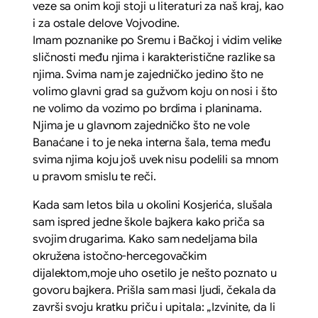
veze sa onim koji stoji u literaturi za naš kraj, kao
i za ostale delove Vojvodine.
Imam poznanike po Sremu i Bačkoj i vidim velike
sličnosti među njima i karakteristične razlike sa
njima. Svima nam je zajedničko jedino što ne
volimo glavni grad sa gužvom koju on nosi i što
ne volimo da vozimo po brdima i planinama.
Njima je u glavnom zajedničko što ne vole
Banaćane i to je neka interna šala, tema među
svima njima koju još uvek nisu podelili sa mnom
u pravom smislu te reči.
Kada sam letos bila u okolini Kosjerića, slušala
sam ispred jedne škole bajkera kako priča sa
svojim drugarima. Kako sam nedeljama bila
okružena istočno-hercegovačkim
dijalektom,moje uho osetilo je nešto poznato u
govoru bajkera. Prišla sam masi ljudi, čekala da
završi svoju kratku priču i upitala:
„Izvinite, da li