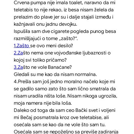
Crvena pumpa nije imala toalet, naravno da mi
teletabis to nije rekao, iz besa nisam želela da
prelazim do plave jer su i dalje stajali između i
kažnjavali onu jadnu devojku.
Ispušila sam dve cigarete pogleda punog besa
razmišljajući o tome „zašto?“.
1.Zašto
se ovo meni desilo?
2.Za
što nema one vojvođanske ljubaznosti o
kojoj svi toliko pričamo?
3.Za
što ne vole Banaćane?
Gledali su me kao da nisam normalna.
4.Prešla sam još jedno moralno načelo koje mi
se gadilo samo zato što sam lično smatrala da
nisam uradila ništa loše. Nisam nikoga ugrozila,
moja namera nije bila loša.
Daleko od toga da sam ceo Bački svet i voljeni
mi Bečaj posmatrala kroz ove teletabise, ali
osećala sam se kao da ne vole što sam tu.
Osećala sam se nepoželjno sa previše zadiranja