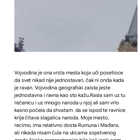
Vojvodina je ona vrsta mesta koja uči posetioce
da svet nikad nije jednostavan, čak ni onda kada
je ravan. Vojvodina geografski zaista jeste
jednostavna i ravna kao sto kažu.Rasla sam uz tu
rečenicu i uz mnogo naroda u njoj ali sam vrlo
kasno počela da shvatam da se ispod te ravnice
krije čitava slagalica naroda. Moje mesto,
recimo, ima relativno dosta Rumuna i Mađara,
ali nikada nisam čula na ulicama sopstvenog