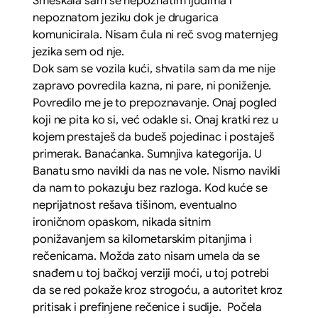
Smeškala sam se nepoznatim ljudima i
nepoznatom jeziku dok je drugarica
komunicirala. Nisam čula ni reč svog maternjeg
jezika sem od nje.
Dok sam se vozila kući, shvatila sam da me nije
zapravo povredila kazna, ni pare, ni poniženje.
Povredilo me je to prepoznavanje. Onaj pogled
koji ne pita ko si, već odakle si. Onaj kratki rez u
kojem prestaješ da budeš pojedinac i postaješ
primerak. Banaćanka. Sumnjiva kategorija. U
Banatu smo navikli da nas ne vole. Nismo navikli
da nam to pokazuju bez razloga. Kod kuće se
neprijatnost rešava tišinom, eventualno
ironičnom opaskom, nikada sitnim
ponižavanjem sa kilometarskim pitanjima i
rečenicama. Možda zato nisam umela da se
snađem u toj bačkoj verziji moći, u toj potrebi
da se red pokaže kroz strogoću, a autoritet kroz
pritisak i prefinjene rečenice i sudije. Počela