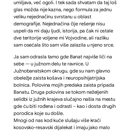
umiljava, već ogoli. I tek sada shvatam da taj loš
glas možda nije kazna, nego formula za jednu
veliku nejednačinu svrstanu u oblast
demografije. Nejednačina čije rešenje nisu
uspeli da mi daju ljudi, istorija, pa čak ni ostale
dve teritorije voljene mi Vojvodine, ali razliku
sam osećala što sam više zalazila u njeno srce.
Ja sam odrasla tamo gde Banat najviše liči na
sebe — u južnom delu te ravnice. U
Južnobanatskom okrugu, gde su nam glavno
obeležje zaista košava i neuropsihijatrijska
bolnica. Polovina mojih predaka zaista pripada
Banatu. Druga polovina se tokom neželjenih
selidbi iz južnih krajeva slučajno našla na mestu
gde ću biti rođena i odrasti – kao i dosta drugih
porodica koje su došle.
Mnogi od nas kod kuće slušaju više kraći
kosovsko-resavski dijalekat i imaju jako malo