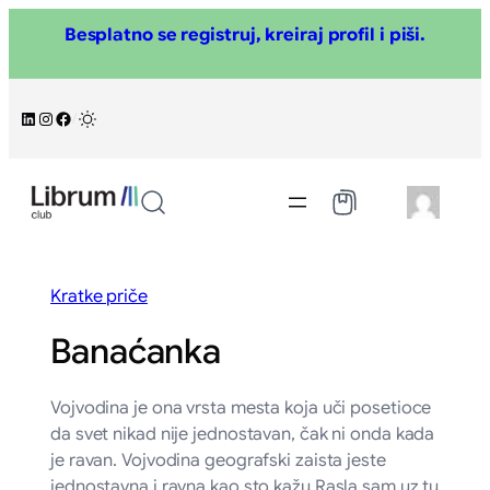
Skoči
Besplatno se registruj, kreiraj profil i piši.
na
sadržaj
LinkedIn
Instagram
Facebook
/
Kratke priče
Banaćanka
Vojvodina je ona vrsta mesta koja uči posetioce
da svet nikad nije jednostavan, čak ni onda kada
je ravan. Vojvodina geografski zaista jeste
jednostavna i ravna kao sto kažu.Rasla sam uz tu