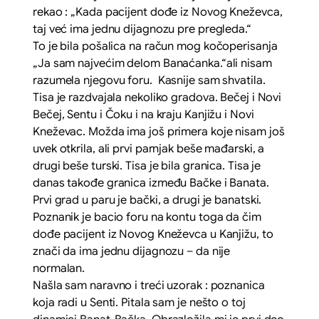
rekao : „
Kada pacijent dođe iz Novog Kneževca,
taj već ima jednu dijagnozu pre pregleda.“
To je bila pošalica na račun mog kočoperisanja
„Ja sam najvećim delom Banaćanka.“ali nisam
razumela njegovu foru. Kasnije sam shvatila.
Tisa je razdvajala nekoliko gradova. Bečej i Novi
Bečej, Sentu i Čoku i na kraju Kanjižu i Novi
Kneževac. Možda ima još primera koje nisam još
uvek otkrila, ali prvi parnjak beše mađarski, a
drugi beše turski. Tisa je bila granica. Tisa je
danas takođe granica između Bačke i Banata.
Prvi grad u paru je bački, a drugi je banatski.
Poznanik je bacio foru na kontu toga da čim
dođe pacijent iz Novog Kneževca u Kanjižu, to
znači da ima jednu dijagnozu – da nije
normalan.
Našla sam naravno i treći uzorak : poznanica
koja radi u Senti. Pitala sam je nešto o toj