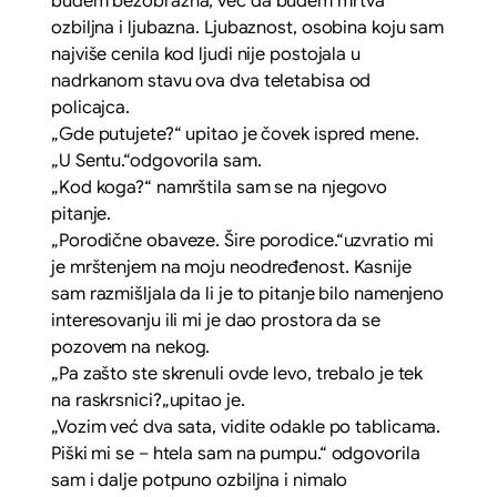
budem bezobrazna, već da budem mrtva
ozbiljna i ljubazna. Ljubaznost, osobina koju sam
najviše cenila kod ljudi nije postojala u
nadrkanom stavu ova dva teletabisa od
policajca.
„Gde putujete?“
upitao je čovek ispred mene.
„U Sentu
.“odgovorila sam.
„Kod koga?“
namrštila sam se na njegovo
pitanje.
„Porodične obaveze. Šire porodice.“
uzvratio mi
je mrštenjem na moju neodređenost. Kasnije
sam razmišljala da li je to pitanje bilo namenjeno
interesovanju ili mi je dao prostora da se
pozovem na nekog.
„Pa zašto ste skrenuli ovde levo, trebalo je tek
na raskrsnici?
„upitao je.
„Vozim već dva sata, vidite odakle po tablicama.
Piški mi se – htela sam na pumpu.“
odgovorila
sam i dalje potpuno ozbiljna i nimalo