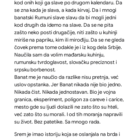
kod onih koji ga slave po drugom kalendaru. Da
se zna kada je slava, a kada kirvaj. Da i mnogi
banatski Rumuni slave slavu da bi mogli jedni
kod drugih da idemo na slave. Da se ne pita
zašto neko posti drugačije, niti zašto u kuhinji
miriše na papriku, kim ili mirođiju. Da se ne gleda
čovek prema tome odakle je i iz kog dela Srbije.
Naučila sam da volim mađarsku kuhinju,
rumunsku tvrdoglavost, slovačku preciznost i
srpsku borbenost.
Banat me je naučio da razlike nisu pretnja, već
uslov opstanka. Jer Banat nikada nije bio jedno.
Nikada čist. Nikada jednostavan. Bio je vojna
granica, eksperiment, poligon za careve i carice,
mesto gde su ljudi dolazili ne zato što su hteli,
već zato što su morali. I od tih moranja napravili
su život. Bez patetike. Sa mnogo rada.
Srem je imao istoriju koja se oslanjala na brda i