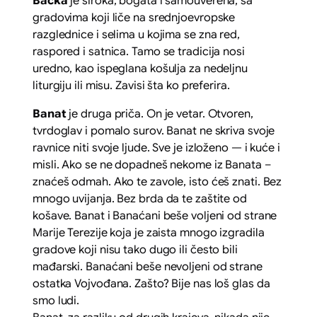
Bačka
je široka, bogata i samouverena, sa
gradovima koji liče na srednjoevropske
razglednice i selima u kojima se zna red,
raspored i satnica. Tamo se tradicija nosi
uredno, kao ispeglana košulja za nedeljnu
liturgiju ili misu. Zavisi šta ko preferira.
Banat
je druga priča. On je vetar. Otvoren,
tvrdoglav i pomalo surov. Banat ne skriva svoje
ravnice niti svoje ljude. Sve je izloženo — i kuće i
misli. Ako se ne dopadneš nekome iz Banata –
znaćeš odmah. Ako te zavole, isto ćeš znati. Bez
mnogo uvijanja. Bez brda da te zaštite od
košave. Banat i Banaćani beše voljeni od strane
Marije Terezije koja je zaista mnogo izgradila
gradove koji nisu tako dugo ili često bili
mađarski. Banaćani beše nevoljeni od strane
ostatka Vojvođana. Zašto? Bije nas loš glas da
smo ludi.