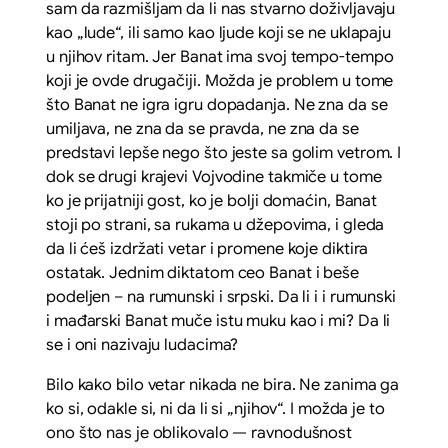
sam da razmišljam da li nas stvarno doživljavaju
kao „lude“, ili samo kao ljude koji se ne uklapaju
u njihov ritam. Jer Banat ima svoj tempo-tempo
koji je ovde drugačiji. Možda je problem u tome
što Banat ne igra igru dopadanja. Ne zna da se
umiljava, ne zna da se pravda, ne zna da se
predstavi lepše nego što jeste sa golim vetrom. I
dok se drugi krajevi Vojvodine takmiče u tome
ko je prijatniji gost, ko je bolji domaćin, Banat
stoji po strani, sa rukama u džepovima, i gleda
da li ćeš izdržati vetar i promene koje diktira
ostatak. Jednim diktatom ceo Banat i beše
podeljen – na rumunski i srpski. Da li i i rumunski
i mađarski Banat muče istu muku kao i mi? Da li
se i oni nazivaju ludacima?
Bilo kako bilo vetar nikada ne bira. Ne zanima ga
ko si, odakle si, ni da li si „njihov“. I možda je to
ono što nas je oblikovalo — ravnodušnost