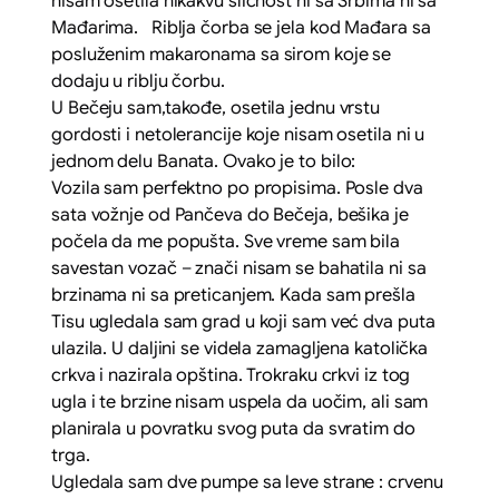
nisam osetila nikakvu sličnost ni sa Srbima ni sa
Mađarima. Riblja čorba se jela kod Mađara sa
posluženim makaronama sa sirom koje se
dodaju u riblju čorbu.
U Bečeju sam,takođe, osetila jednu vrstu
gordosti i netolerancije koje nisam osetila ni u
jednom delu Banata. Ovako je to bilo:
Vozila sam perfektno po propisima. Posle dva
sata vožnje od Pančeva do Bečeja, bešika je
počela da me popušta. Sve vreme sam bila
savestan vozač – znači nisam se bahatila ni sa
brzinama ni sa preticanjem. Kada sam prešla
Tisu ugledala sam grad u koji sam već dva puta
ulazila. U daljini se videla zamagljena katolička
crkva i nazirala opština. Trokraku crkvi iz tog
ugla i te brzine nisam uspela da uočim, ali sam
planirala u povratku svog puta da svratim do
trga.
Ugledala sam dve pumpe sa leve strane : crvenu