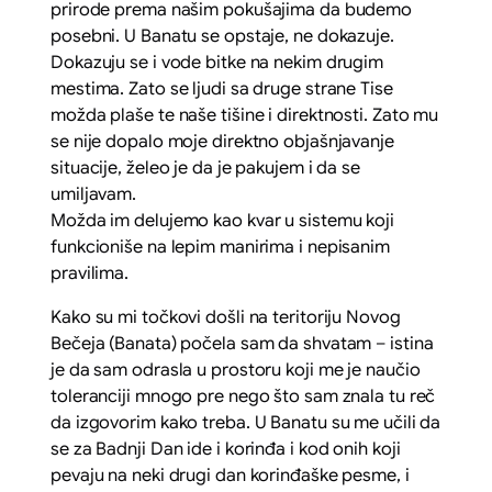
prirode prema našim pokušajima da budemo
posebni. U Banatu se opstaje, ne dokazuje.
Dokazuju se i vode bitke na nekim drugim
mestima. Zato se ljudi sa druge strane Tise
možda plaše te naše tišine i direktnosti. Zato mu
se nije dopalo moje direktno objašnjavanje
situacije, želeo je da je pakujem i da se
umiljavam.
Možda im delujemo kao kvar u sistemu koji
funkcioniše na lepim manirima i nepisanim
pravilima.
Kako su mi točkovi došli na teritoriju Novog
Bečeja (Banata) počela sam da shvatam – istina
je da sam odrasla u prostoru koji me je naučio
toleranciji mnogo pre nego što sam znala tu reč
da izgovorim kako treba. U Banatu su me učili da
se za Badnji Dan ide i korinđa i kod onih koji
pevaju na neki drugi dan korinđaške pesme, i