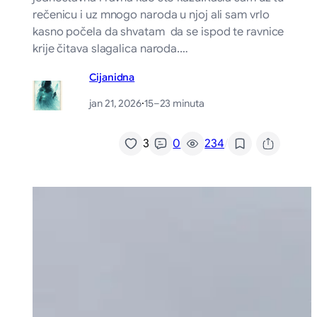
rečenicu i uz mnogo naroda u njoj ali sam vrlo
kasno počela da shvatam da se ispod te ravnice
krije čitava slagalica naroda.…
Cijanidna
jan 21, 2026
·
15–23 minuta
/
3
0
234