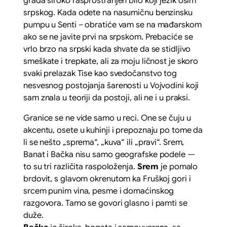
grada široko rasprostranjen bilo koji jezik osim
srpskog. Kada odete na nasumičnu benzinsku
pumpu u Senti – obratiće vam se na mađarskom
ako se ne javite prvi na srpskom. Prebaciće se
vrlo brzo na srpski kada shvate da se stidljivo
smeškate i trepkate, ali za moju ličnost je skoro
svaki prelazak Tise kao svedočanstvo tog
nesvesnog postojanja šarenosti u Vojvodini koji
sam znala u teoriji da postoji, ali ne i u praksi.
Granice se ne vide samo u reci. One se čuju u
akcentu, osete u kuhinji i prepoznaju po tome da
li se nešto „sprema“, „kuva“ ili „pravi“. Srem,
Banat i Bačka nisu samo geografske podele —
to su tri različita raspoloženja.
Srem
je pomalo
brdovit, s glavom okrenutom ka Fruškoj gori i
srcem punim vina, pesme i domaćinskog
razgovora. Tamo se govori glasno i pamti se
duže.