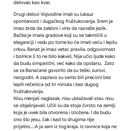
delovao kao kvar.
Drugi delovi Vojvodine imali su luksuz
spontanosti i dugačkog fruštukovanja. Srem je
imao brda da zakloni i vino da razveže jezik.
Bačka je imala gradove koji su se takmičili u
eleganciji i redu po tome ko će imati veću i lepšu
crkvu. Banat je imao vetar, pravila, odgovornost
i bolnice (i to ne bilo kakve). Nije učio ljude kako
da budu simpatični, već kako da opstanu. Zato
se za Banaćane govorilo da su teški, surovi,
nezgodni. A zapravo su samo bili precizni bez
lepih rečenica od tri minuta i bez dugog
fruštukovanja.
Nisu menjali naglasak, nisu ublažavali stav, nisu
se objašnjavali. Učili su da stoje čvrsto na zemlji
koja je uvek bila otvorena i izložena. I da budu
ono što jesu, čak i kad to drugima nije
prijatno….A ja sam iz tog kraja. Iz ravnice koja ne