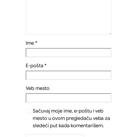
Ime
*
E-pošta
*
Veb mesto
Sačuvaj moje ime, e-poštu i veb
mesto u ovom pregledaču veba za
sledeći put kada komentarišem.