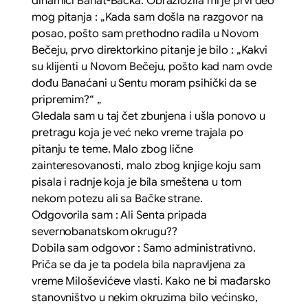
dinamici Banat-Bačka. Obrazložila mi je prvi deo
mog pitanja :
„Kada sam došla na razgovor na
posao, pošto sam prethodno radila u Novom
Bečeju, prvo direktorkino pitanje je bilo
:
„Kakvi
su klijenti u Novom Bečeju, pošto kad nam ovde
dođu Banaćani u Sentu moram psihički da se
pripremim?“ „
Gledala sam u taj čet zbunjena i ušla ponovo u
pretragu koja je već neko vreme trajala po
pitanju te teme. Malo zbog lične
zainteresovanosti, malo zbog knjige koju sam
pisala i radnje koja je bila smeštena u tom
nekom potezu ali sa Bačke strane.
Odgovorila sam :
Ali Senta pripada
severnobanatskom okrugu??
Dobila sam odgovor :
Samo administrativno.
Priča se da je ta podela bila napravljena za
vreme Miloševićeve vlasti. Kako ne bi mađarsko
stanovništvo u nekim okruzima bilo većinsko,