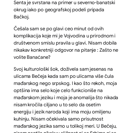
Senta je svrstana na primer u severno-banatski
okrug iako po geografskoj podeli pripada
Bačkoj.
Češala sam se po glavi ceo minut od ovih
komplikacija koje mi je Vojvodina u prirodnom i
društvenom smislu pravila u glavi. Nisam dobila
nikakav konkretniji odgovor na pitanje :
Zašto ne
volite Banaćane?
Svoj kulturološki šok, doživela sam jesenas na
ulicama Bečeja kada sam po ulicama više čula
mađarskog nego srpskog. I kao što rekoh, moja
optšina ima selo koje celo funkcioniše na
mađarskom jeziku i moja je anomalija što nikada
nisam kročila ciljano u to selo da osetim
energiju i jezik naroda koji ima moju omiljenu
kuhinju. Nisam očekivala samo prisutnost
mađarskog jezika samo u tolikoj meri. U Bečeju,