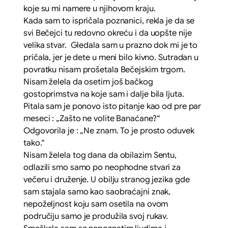
koje su mi namere u njihovom kraju.
Kada sam to ispričala poznanici, rekla je da se
svi Bečejci tu redovno okreću i da uopšte nije
velika stvar. Gledala sam u prazno dok mi je to
pričala, jer je dete u meni bilo kivno. Sutradan u
povratku nisam prošetala Bečejskim trgom.
Nisam želela da osetim još bačkog
gostoprimstva na koje sam i dalje bila ljuta.
Pitala sam je ponovo isto pitanje kao od pre par
meseci : „Zašto ne volite Banaćane?“
Odgovorila je : „Ne znam. To je prosto oduvek
tako.“
Nisam želela tog dana da obilazim Sentu,
odlazili smo samo po neophodne stvari za
večeru i druženje. U obilju stranog jezika gde
sam stajala samo kao saobraćajni znak,
nepoželjnost koju sam osetila na ovom
područiju samo je produžila svoj rukav.