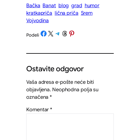
Bačka
Banat
blog
grad
humor
kratkapriča
lična priča
Srem
Vojvodina
Share on Facebook
Share on X
Share on Telegram
Share on Threads
Share on Pinterest
Podeli
/
Ostavite odgovor
Vaša adresa e-pošte neće biti
objavljena.
Neophodna polja su
označena
*
Komentar
*