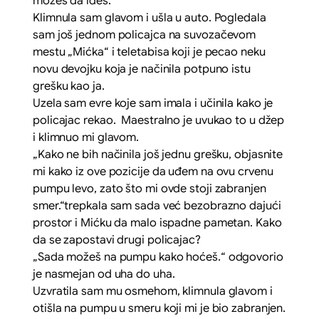
možeš da ideš.“
Klimnula sam glavom i ušla u auto. Pogledala
sam još jednom policajca na suvozačevom
mestu „Mićka“ i teletabisa koji je pecao neku
novu devojku koja je načinila potpuno istu
grešku kao ja.
Uzela sam evre koje sam imala i učinila kako je
policajac rekao. Maestralno je uvukao to u džep
i klimnuo mi glavom.
„
Kako ne bih načinila još jednu grešku, objasnite
mi kako iz ove pozicije da uđem na ovu crvenu
pumpu levo, zato što mi ovde stoji zabranjen
smer.“
trepkala sam sada već bezobrazno dajući
prostor i Mićku da malo ispadne pametan. Kako
da se zapostavi drugi policajac?
„Sada možeš na pumpu kako hoćeš.
“ odgovorio
je nasmejan od uha do uha.
Uzvratila sam mu osmehom, klimnula glavom i
otišla na pumpu u smeru koji mi je bio zabranjen.