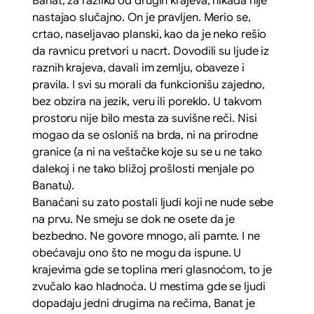
Banat, za razliku od drugih krajeva, nikada nije
nastajao slučajno. On je pravljen. Merio se,
crtao, naseljavao planski, kao da je neko rešio
da ravnicu pretvori u nacrt. Dovodili su ljude iz
raznih krajeva, davali im zemlju, obaveze i
pravila. I svi su morali da funkcionišu zajedno,
bez obzira na jezik, veru ili poreklo. U takvom
prostoru nije bilo mesta za suvišne reči. Nisi
mogao da se osloniš na brda, ni na prirodne
granice (a ni na veštačke koje su se u ne tako
dalekoj i ne tako bližoj prošlosti menjale po
Banatu).
Banaćani su zato postali ljudi koji ne nude sebe
na prvu. Ne smeju se dok ne osete da je
bezbedno. Ne govore mnogo, ali pamte. I ne
obećavaju ono što ne mogu da ispune. U
krajevima gde se toplina meri glasnoćom, to je
zvučalo kao hladnoća. U mestima gde se ljudi
dopadaju jedni drugima na rečima, Banat je