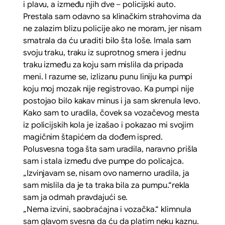
i plavu, a između njih dve – policijski auto.
Prestala sam odavno sa klinačkim strahovima da
ne zalazim blizu policije ako ne moram, jer nisam
smatrala da ću uraditi bilo šta loše. Imala sam
svoju traku, traku iz suprotnog smera i jednu
traku između za koju sam mislila da pripada
meni. I razume se, izlizanu punu liniju ka pumpi
koju moj mozak nije registrovao. Ka pumpi nije
postojao bilo kakav minus i ja sam skrenula levo.
Kako sam to uradila, čovek sa vozačevog mesta
iz policijskih kola je izašao i pokazao mi svojim
magičnim štapićem da dođem ispred.
Polusvesna toga šta sam uradila, naravno prišla
sam i stala između dve pumpe do policajca.
„Izvinjavam se, nisam ovo namerno uradila, ja
sam mislila da je ta traka bila za pumpu.“
rekla
sam ja odmah pravdajući se.
„Nema izvini, saobraćajna i vozačka.“
klimnula
sam glavom svesna da ću da platim neku kaznu.