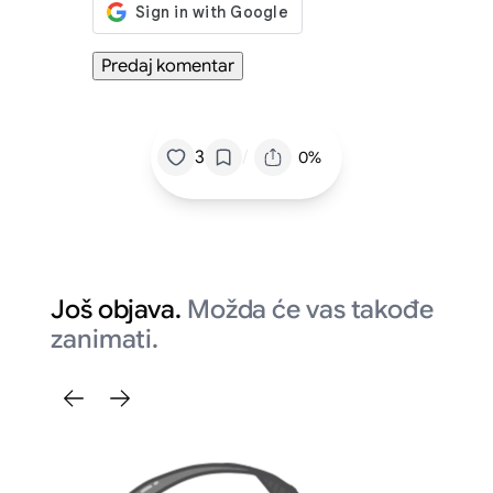
/
3
0%
Još objava.
Možda će vas takođe
zanimati.