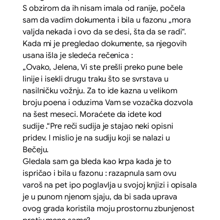
S obzirom da ih nisam imala od ranije, počela
sam da vadim dokumenta i bila u fazonu „mora
valjda nekada i ovo da se desi, šta da se radi“.
Kada mi je pregledao dokumente, sa njegovih
usana išla je sledeća rečenica :
„Ovako, Jelena, Vi ste prešli preko pune bele
linije i isekli drugu traku što se svrstava u
nasilničku vožnju. Za to ide kazna u velikom
broju poena i oduzima Vam se vozačka dozvola
na šest meseci. Moraćete da idete kod
sudije
.“Pre reči sudija je stajao neki opisni
pridev. I mislio je na sudiju koji se nalazi u
Bečeju.
Gledala sam ga bleda kao krpa kada je to
ispričao i bila u fazonu : razapnula sam ovu
varoš na pet ipo poglavlja u svojoj knjizi i opisala
je u punom njenom sjaju, da bi sada uprava
ovog grada koristila moju prostornu zbunjenost