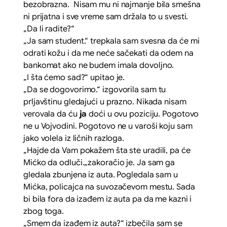
bezobrazna. Nisam mu ni najmanje bila smešna
ni prijatna i sve vreme sam držala to u svesti.
„Da li radite?“
„Ja sam student.“
trepkala sam svesna da će mi
odrati kožu i da me neće sačekati da odem na
bankomat ako ne budem imala dovoljno.
„I šta ćemo sad?“
upitao je.
„Da se dogovorimo.“
izgovorila sam tu
prljavštinu gledajući u prazno. Nikada nisam
verovala da ću
ja
doći u ovu poziciju. Pogotovo
ne u Vojvodini. Pogotovo ne u varoši koju sam
jako volela iz ličnih razloga.
„Hajde da Vam pokažem šta ste uradili, pa će
Mićko da odluči.
„zakoračio je. Ja sam ga
gledala zbunjena iz auta. Pogledala sam u
Mićka, policajca na suvozačevom mestu. Sada
bi bila fora da izađem iz auta pa da me kazni i
zbog toga.
„Smem da izađem iz auta?“
izbečila sam se