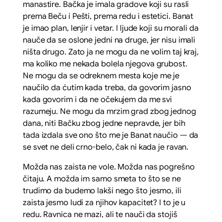
manastire. Bačka je imala gradove koji su rasli
prema Beču i Pešti, prema redu i estetici. Banat
je imao plan, lenjir i vetar. I ljude koji su morali da
nauče da se oslone jedni na druge, jer nisu imali
ništa drugo. Zato ja ne mogu da ne volim taj kraj,
ma koliko me nekada bolela njegova grubost.
Ne mogu da se odreknem mesta koje me je
naučilo da ćutim kada treba, da govorim jasno
kada govorim i da ne očekujem da me svi
razumeju. Ne mogu da mrzim grad zbog jednog
dana, niti Bačku zbog jedne nepravde, jer bih
tada izdala sve ono što me je Banat naučio — da
se svet ne deli crno-belo, čak ni kada je ravan.
Možda nas zaista ne vole. Možda nas pogrešno
čitaju. A možda im samo smeta to što se ne
trudimo da budemo lakši nego što jesmo, ili
zaista jesmo ludi za njihov kapacitet? I to je u
redu. Ravnica ne mazi, ali te nauči da stojiš