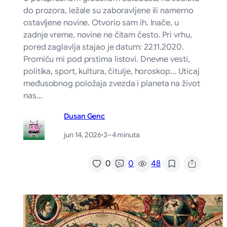
do prozora, ležale su zaboravljene ili namerno
ostavljene novine. Otvorio sam ih. Inače, u
zadnje vreme, novine ne čitam često. Pri vrhu,
pored zaglavlja stajao je datum: 22.11.2020.
Promiču mi pod prstima listovi. Dnevne vesti,
politika, sport, kultura, čitulje, horoskop… Uticaj
međusobnog položaja zvezda i planeta na život
nas…
Dusan Genc
jun 14, 2026
·
3–4 minuta
/
0
0
48