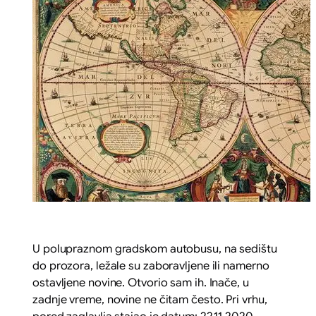
U polupraznom gradskom autobusu, na sedištu
do prozora, ležale su zaboravljene ili namerno
ostavljene novine. Otvorio sam ih. Inače, u
zadnje vreme, novine ne čitam često. Pri vrhu,