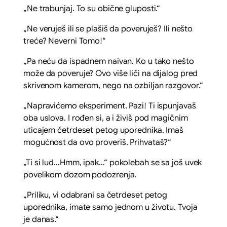
„Ne trabunjaj. To su obične gluposti.“
„Ne veruješ ili se plašiš da poveruješ? Ili nešto
treće? Neverni Tomo!“
„Pa neću da ispadnem naivan. Ko u tako nešto
može da poveruje? Ovo više liči na dijalog pred
skrivenom kamerom, nego na ozbiljan razgovor.“
„Napravićemo eksperiment. Pazi! Ti ispunjavaš
oba uslova. I rođen si, a i živiš pod magičnim
uticajem četrdeset petog uporednika. Imaš
mogućnost da ovo proveriš. Prihvataš?“
„Ti si lud…Hmm, ipak…“ pokolebah se sa još uvek
povelikom dozom podozrenja.
„Priliku, vi odabrani sa četrdeset petog
uporednika, imate samo jednom u životu. Tvoja
je danas.“