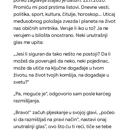
pored zaglavlja stajao je datum: 22.11.2020.
Promiču mi pod prstima listovi. Dnevne vesti,
politika, sport, kultura, čitulje, horoskop… Uticaj
međusobnog položaja zvezda i planeta na život
nas običnih smrtnika. Veruje li iko u to? Ja ne
verujem u bilošta onostrano. Neki unutrašnji
glas me upita:
„Jesi li siguran da tako nešto ne postoji? Da li
možeš da poveruješ da neko, neki pojedinac,
može da utiče na ključne događaje u tvom
životu, na život tvojih komšija, na događaje u
svetu?“
„Pa, moguće je“, odgovorio sam posle karćeg
razmišljanja.
„Bravo!“ začuh pljeskanje u svojoj glavi, „počeo
si da razmišljaš na pravi način“, nastavi onaj
unutrašnji glas”, ovo što ću ti reći, tiče se tebe