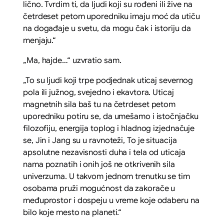
lično. Tvrdim ti, da ljudi koji su rođeni ili žive na
četrdeset petom uporedniku imaju moć da utiču
na događaje u svetu, da mogu čak i istoriju da
menjaju.“
„Ma, hajde…“ uzvratio sam.
„To su ljudi koji trpe podjednak uticaj severnog
pola ili južnog, svejedno i ekavtora. Uticaj
magnetnih sila baš tu na četrdeset petom
uporedniku potiru se, da umešamo i istočnjačku
filozofiju, energija toplog i hladnog izjednačuje
se, Jin i Jang su u ravnoteži, To je situacija
apsolutne nezavisnosti duha i tela od uticaja
nama poznatih i onih još ne otkrivenih sila
univerzuma. U takvom jednom trenutku se tim
osobama pruži mogućnost da zakorače u
međuprostor i dospeju u vreme koje odaberu na
bilo koje mesto na planeti.“