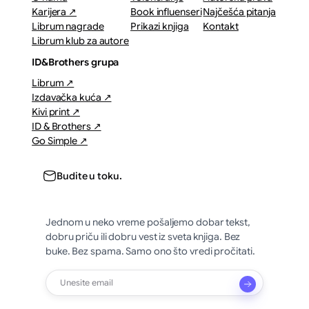
Karijera ↗
Book influenseri
Najčešća pitanja
Librum nagrade
Prikazi knjiga
Kontakt
Librum klub za autore
ID&Brothers grupa
Librum ↗
Izdavačka kuća ↗
Kivi print ↗
ID & Brothers ↗
Go Simple ↗
Budite u toku.
Jednom u neko vreme pošaljemo dobar tekst,
dobru priču ili dobru vest iz sveta knjiga. Bez
buke. Bez spama. Samo ono što vredi pročitati.