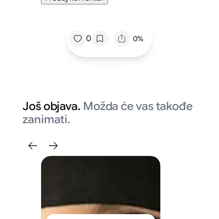
/
0
0%
Još objava.
Možda će vas takođe
zanimati.