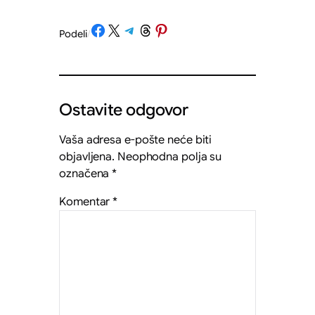
Share on Facebook
Share on X
Share on Telegram
Share on Threads
Share on Pinterest
Podeli
/
Ostavite odgovor
Vaša adresa e-pošte neće biti
objavljena.
Neophodna polja su
označena
*
Komentar
*