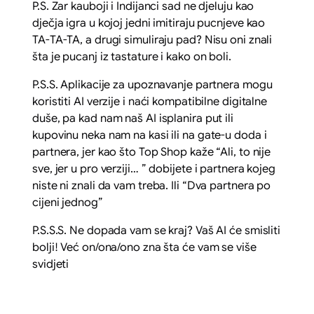
P.S. Zar kauboji i Indijanci sad ne djeluju kao
dječja igra u kojoj jedni imitiraju pucnjeve kao
TA-TA-TA, a drugi simuliraju pad? Nisu oni znali
šta je pucanj iz tastature i kako on boli.
P.S.S. Aplikacije za upoznavanje partnera mogu
koristiti AI verzije i naći kompatibilne digitalne
duše, pa kad nam naš AI isplanira put ili
kupovinu neka nam na kasi ili na gate-u doda i
partnera, jer kao što Top Shop kaže “Ali, to nije
sve, jer u pro verziji… ” dobijete i partnera kojeg
niste ni znali da vam treba. Ili “Dva partnera po
cijeni jednog”
P.S.S.S. Ne dopada vam se kraj? Vaš AI će smisliti
bolji! Već on/ona/ono zna šta će vam se više
svidjeti