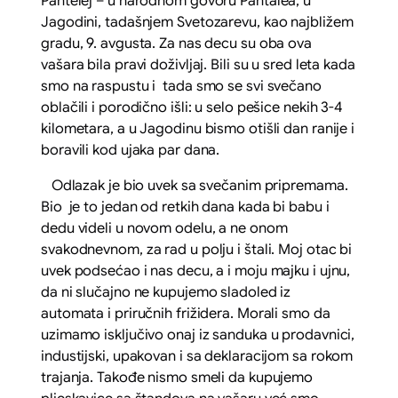
Pantelej – u narodnom govoru Pantalea, u
Jagodini, tadašnjem Svetozarevu, kao najbližem
gradu, 9. avgusta. Za nas decu su oba ova
vašara bila pravi doživljaj. Bili su u sred leta kada
smo na raspustu i tada smo se svi svečano
oblačili i porodično išli: u selo pešice nekih 3-4
kilometara, a u Jagodinu bismo otišli dan ranije i
boravili kod ujaka par dana.
Odlazak je bio uvek sa svečanim pripremama.
Bio je to jedan od retkih dana kada bi babu i
dedu videli u novom odelu, a ne onom
svakodnevnom, za rad u polju i štali. Moj otac bi
uvek podsećao i nas decu, a i moju majku i ujnu,
da ni slučajno ne kupujemo sladoled iz
automata i priručnih frižidera. Morali smo da
uzimamo isključivo onaj iz sanduka u prodavnici,
industijski, upakovan i sa deklaracijom sa rokom
trajanja. Takođe nismo smeli da kupujemo