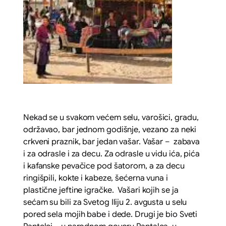
Nekad se u svakom većem selu, varošici, gradu,
održavao, bar jednom godišnje, vezano za neki
crkveni praznik, bar jedan vašar. Vašar – zabava
i za odrasle i za decu. Za odrasle u vidu ića, pića
i kafanske pevačice pod šatorom, a za decu
ringišpili, kokte i kabeze, šećerna vuna i
plastične jeftine igračke. Vašari kojih se ja
sećam su bili za Svetog Iliju 2. avgusta u selu
pored sela mojih babe i dede. Drugi je bio Sveti