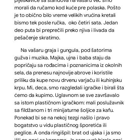
pljeskavice sa štandova na vašaru već smo
morali da ručamo kod kuće pre polaska. Pošto
je to obično bilo vreme velikih vrućina kretali
bismo tek posle ručka, oko četiri sata. Jedan
deo puta bi preprečili preko njiva i livada da
pešačenje skratimo.
Na vašaru graja i gungula, pod šatorima
gužva i muzika. Majka, ujna i baba staju da
popričaju sa rođacima i poznanicima iz okolnih
sela, da prenesu najnovije abrove i koristile
priliku da kupe novu drvenu varjaču ili kuhinjsku
krpu. Mi, deca, smo razgledali igračke i birali šta
ćemo da kupimo. Uglavnom se sve završavalo
sa istom plastičnom igračkom: mali poslužavnik
sa fildžanom i tri minijaturne šoljice za kafu.
Ponekad bi se na nekoj tezgi našlo i pravo
bogatstvo u vidu plastičnog šporetića ili
peglice. A onda ringišpil: brat od ujaka i ja smo