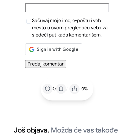
Sačuvaj moje ime, e-poštu i veb
mesto u ovom pregledaču veba za
sledeći put kada komentarišem.
/
0
0%
Još objava.
Možda će vas takođe