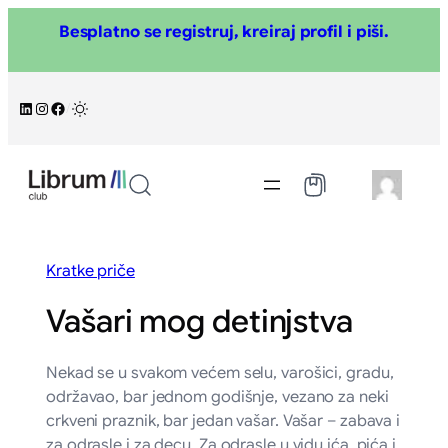
Skoči
Besplatno se registruj, kreiraj profil i piši.
na
sadržaj
LinkedIn
Instagram
Facebook
/
Kratke priče
Vašari mog detinjstva
Nekad se u svakom većem selu, varošici, gradu,
održavao, bar jednom godišnje, vezano za neki
crkveni praznik, bar jedan vašar. Vašar – zabava i
za odrasle i za decu. Za odrasle u vidu ića, pića i