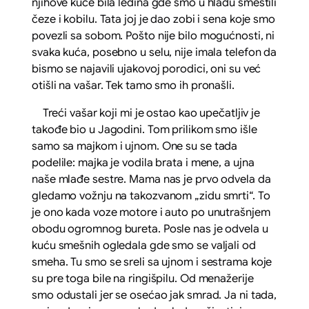
njihove kuće bila ledina gde smo u hladu smestili
čeze i kobilu. Tata joj je dao zobi i sena koje smo
povezli sa sobom. Pošto nije bilo mogućnosti, ni
svaka kuća, posebno u selu, nije imala telefon da
bismo se najavili ujakovoj porodici, oni su već
otišli na vašar. Tek tamo smo ih pronašli.
Treći vašar koji mi je ostao kao upečatljiv je
takođe bio u Jagodini. Tom prilikom smo išle
samo sa majkom i ujnom. One su se tada
podelile: majka je vodila brata i mene, a ujna
naše mlađe sestre. Mama nas je prvo odvela da
gledamo vožnju na takozvanom „zidu smrti“. To
je ono kada voze motore i auto po unutrašnjem
obodu ogromnog bureta. Posle nas je odvela u
kuću smešnih ogledala gde smo se valjali od
smeha. Tu smo se sreli sa ujnom i sestrama koje
su pre toga bile na ringišpilu. Od menažerije
smo odustali jer se osećao jak smrad. Ja ni tada,