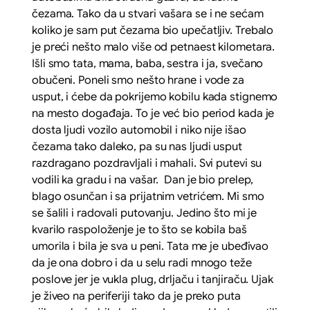
čezama. Tako da u stvari vašara se i ne sećam
koliko je sam put čezama bio upečatljiv. Trebalo
je preći nešto malo više od petnaest kilometara.
Išli smo tata, mama, baba, sestra i ja, svečano
obučeni. Poneli smo nešto hrane i vode za
usput, i ćebe da pokrijemo kobilu kada stignemo
na mesto događaja. To je već bio period kada je
dosta ljudi vozilo automobil i niko nije išao
čezama tako daleko, pa su nas ljudi usput
razdragano pozdravljali i mahali. Svi putevi su
vodili ka gradu i na vašar. Dan je bio prelep,
blago osunčan i sa prijatnim vetrićem. Mi smo
se šalili i radovali putovanju. Jedino što mi je
kvarilo raspoloženje je to što se kobila baš
umorila i bila je sva u peni. Tata me je ubeđivao
da je ona dobro i da u selu radi mnogo teže
poslove jer je vukla plug, drljaču i tanjiraču. Ujak
je živeo na periferiji tako da je preko puta