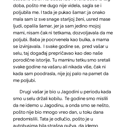
doba, pošto me dugo nije videla, sagla se i
poljubila me. I tada je pukao šamar: ja onako
mala sam iz sve snage starijoj ženi, usred mase
ljudi, opalila šamar, jer ja sam jedino mojoj
mami, nisam čak ni tetkama, dozvoljavala da me
poljubi. Baba je pocrvenela kao bulka, a mama
se izvinjavala. I svake godine se, pred vašar u
selu, taj događaj prepričavao kao deo naše
porodične istorije. Tu maminu tetku smo sretali
svake godine na vašaru ali nikada više, čak ni
kada sam poodrasla, nije joj palo na pamet da
me poljubi.
Drugi vašar je bio u Jagodini u periodu kada
smo u selu držali kobilu. Te godine smo mislili
da ne idemo u Jagodinu, a onda smo se nešto,
pošto nije bio mnogo vreo dan, u toku dana
predomislili. Tata je odlučio, pošto je u
autobusima bila strašna gužva, da idemo