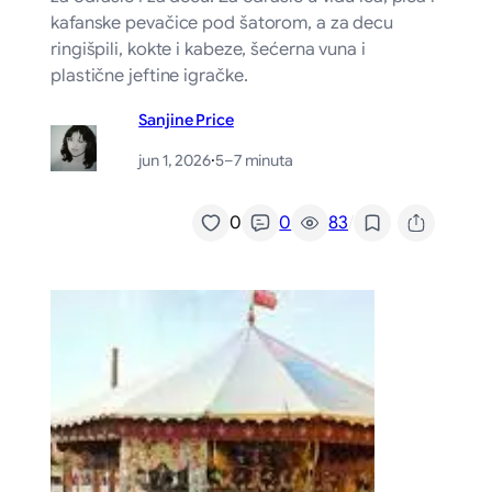
kafanske pevačice pod šatorom, a za decu
ringišpili, kokte i kabeze, šećerna vuna i
plastične jeftine igračke.
Sanjine Price
jun 1, 2026
·
5–7 minuta
/
0
0
83