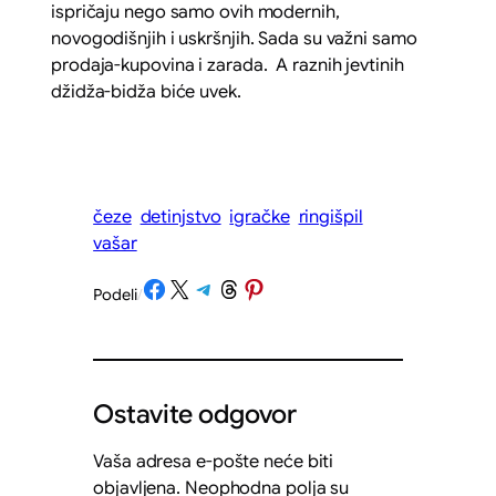
ispričaju nego samo ovih modernih,
novogodišnjih i uskršnjih. Sada su važni samo
prodaja-kupovina i zarada. A raznih jevtinih
džidža-bidža biće uvek.
čeze
detinjstvo
igračke
ringišpil
vašar
Share on Facebook
Share on X
Share on Telegram
Share on Threads
Share on Pinterest
Podeli
/
Ostavite odgovor
Vaša adresa e-pošte neće biti
objavljena.
Neophodna polja su