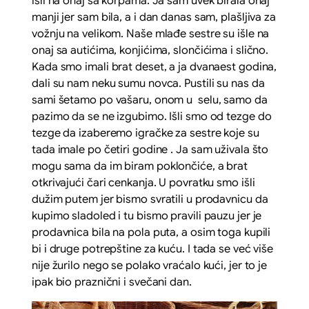
išli na onaj sa korpama. Ja sam uvek birala onaj
manji jer sam bila, a i dan danas sam, plašljiva za
vožnju na velikom. Naše mlađe sestre su išle na
onaj sa autićima, konjićima, slončićima i slično.
Kada smo imali brat deset, a ja dvanaest godina,
dali su nam neku sumu novca. Pustili su nas da
sami šetamo po vašaru, onom u selu, samo da
pazimo da se ne izgubimo. Išli smo od tezge do
tezge da izaberemo igračke za sestre koje su
tada imale po četiri godine . Ja sam uživala što
mogu sama da im biram poklončiće, a brat
otkrivajući čari cenkanja. U povratku smo išli
dužim putem jer bismo svratili u prodavnicu da
kupimo sladoled i tu bismo pravili pauzu jer je
prodavnica bila na pola puta, a osim toga kupili
bi i druge potrepštine za kuću. I tada se već više
nije žurilo nego se polako vraćalo kući, jer to je
ipak bio praznični i svečani dan.