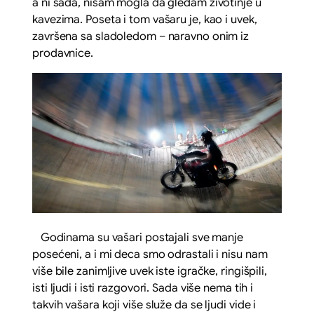
a ni sada, nisam mogla da gledam životinje u
kavezima. Poseta i tom vašaru je, kao i uvek,
završena sa sladoledom – naravno onim iz
prodavnice.
Godinama su vašari postajali sve manje
posećeni, a i mi deca smo odrastali i nisu nam
više bile zanimljive uvek iste igračke, ringišpili,
isti ljudi i isti razgovori. Sada više nema tih i
takvih vašara koji više služe da se ljudi vide i