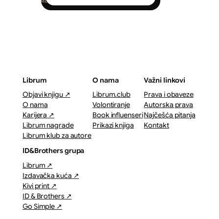
Librum
O nama
Važni linkovi
Objavi knjigu ↗
Librum.club
Prava i obaveze
O nama
Volontiranje
Autorska prava
Karijera ↗
Book influenseri
Najčešća pitanja
Librum nagrade
Prikazi knjiga
Kontakt
Librum klub za autore
ID&Brothers grupa
Librum ↗
Izdavačka kuća ↗
Kivi print ↗
ID & Brothers ↗
Go Simple ↗