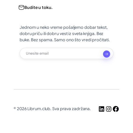
Budite u toku.
Jednom u neko vreme pošaljemo dobar tekst,
dobru priču ili dobru vest iz sveta knjiga. Bez
buke. Bez spama. Samo ono što vredi pročitati.
LinkedIn
Instagr
Faceb
© 2026 Librum.club. Sva prava zadržana.