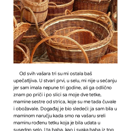
Od svih vašara tri su mi ostala baš
upečatljiva. U stvari prvi, u selu, mi nije u sećanju
jer sam imala nepune tri godine, ali ga odlično
znam po priči i po slici sa moje dve tetke,
mamine sestre od strica, koje su me tada čuvale
i obožavale. Događaj je bio sledeći: ja sam bila u
maminom naručju kada smo na vašaru sreli
maminu rođenu tetku koja je bila udata u
susedno selo. I ta baba, kao i svaka baba iz tog