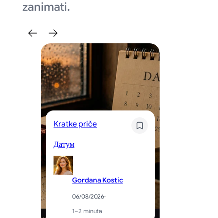
zanimati.
Kratke priče
Kr
Датум
Og
Gordana Kostic
06/08/2026
·
1–2 minuta