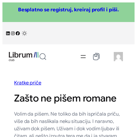
Skoči
Besplatno se registruj, kreiraj profil i piši.
na
sadržaj
LinkedIn
Instagram
Facebook
/
Kratke priče
Zašto ne pišem romane
Volim da pišem. Ne toliko da bih ispričala priču,
više da bih naslikala neku situaciju. I naravno,
uživam dok pišem. Uživam i dok vodim ljubav ili
čitam, ali nešto iznutra tera me da i ja stvaram,