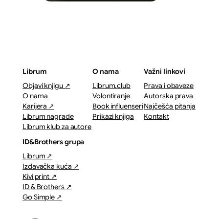
Librum
O nama
Važni linkovi
Objavi knjigu ↗
Librum.club
Prava i obaveze
O nama
Volontiranje
Autorska prava
Karijera ↗
Book influenseri
Najčešća pitanja
Librum nagrade
Prikazi knjiga
Kontakt
Librum klub za autore
ID&Brothers grupa
Librum ↗
Izdavačka kuća ↗
Kivi print ↗
ID & Brothers ↗
Go Simple ↗