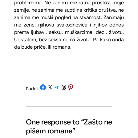
problemima. Ne zanima me ratna prošlost moje
zemlje, ne zanima me suptilna kritika društva, ne
zanima me muški pogled na stvarnost. Zanimaju
me žene, njihova svakodnevica i njihov odnos
prema ljubavi, seksu, muškarcima, deci, životu.
Uostalom, bez seksa nema života. Pa kako onda
da bude priče. Ili romana.
Share on Facebook
Share on X
Share on Telegram
Share on Threads
Share on Pinterest
Podeli
/
One response to “Zašto ne
pišem romane”