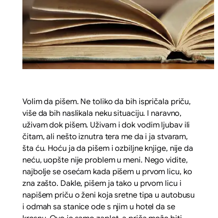
Volim da pišem. Ne toliko da bih ispričala priču,
više da bih naslikala neku situaciju. I naravno,
uživam dok pišem. Uživam i dok vodim ljubav ili
čitam, ali nešto iznutra tera me da i ja stvaram,
šta ću. Hoću ja da pišem i ozbiljne knjige, nije da
neću, uopšte nije problem u meni. Nego vidite,
najbolje se osećam kada pišem u prvom licu, ko
zna zašto. Dakle, pišem ja tako u prvom licu i
napišem priču o ženi koja sretne tipa u autobusu
i odmah sa stanice ode s njim u hotel da se