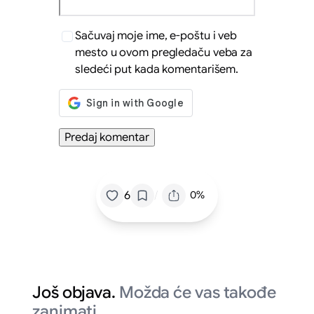
Sačuvaj moje ime, e-poštu i veb
mesto u ovom pregledaču veba za
sledeći put kada komentarišem.
/
6
0%
Još objava.
Možda će vas takođe
zanimati.