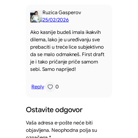
Ruzica Gasperov
25/02/2026
Ako kasnije budeš imala ikakvih
dilema, lako je u uređivanju sve
prebaciti u treće lice subjektivno
da se malo odmakneš. First draft
je i tako pričanje priče samom
sebi. Samo naprijed!
Reply
0
/
/
Ostavite odgovor
Vaša adresa e-pošte neće biti
objavljena.
Neophodna polja su
označena
*