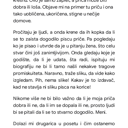
kresnu. Ovo je samo zaplet, a priča može biti
dobra ili loša. Objave mi na primer tu priču i ona
tako uobličena, ukoričena, stigne u nečije
domove.
Pročitaju je ljudi, a onda krene da ih kopka da li
se to zaista dogodilo piscu priče. Pa pogledaju
ko je pisao i utvrde da je u pitanju žena, što celu
stvar čini još zanimljivijom. Onda gledaju koje je
godište, da li je udata, šta radi, ispituju mi
biografiju ne bi li tamo našli nekakve tragove
promiskuiteta. Naravno, traže sliku, da vide kako
izgledam. Pih, nema slike! Kakav je to izdavač,
kad ne stavlja ni sliku pisca na korice!
Nikome više ne bi bilo važno da li je moja priča
dobra ili ne, da li im se dopala ili ne, prosto ljudi
bi se pitali da li se to stvarno dogodilo. Meni.
Dolazi mi drugarica u posetu i čim ostanemo