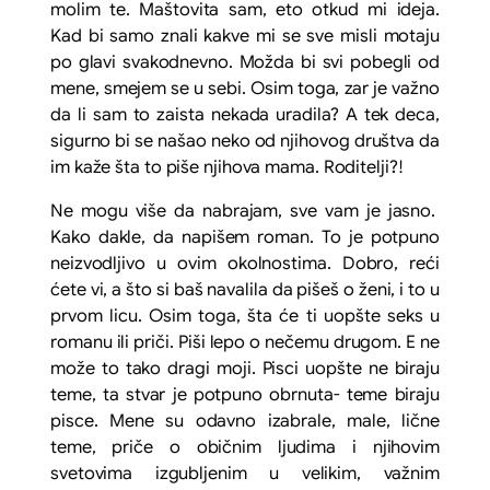
molim te. Maštovita sam, eto otkud mi ideja.
Kad bi samo znali kakve mi se sve misli motaju
po glavi svakodnevno. Možda bi svi pobegli od
mene, smejem se u sebi. Osim toga, zar je važno
da li sam to zaista nekada uradila? A tek deca,
sigurno bi se našao neko od njihovog društva da
im kaže šta to piše njihova mama. Roditelji?!
Ne mogu više da nabrajam, sve vam je jasno.
Kako dakle, da napišem roman. To je potpuno
neizvodljivo u ovim okolnostima. Dobro, reći
ćete vi, a što si baš navalila da pišeš o ženi, i to u
prvom licu. Osim toga, šta će ti uopšte seks u
romanu ili priči. Piši lepo o nečemu drugom. E ne
može to tako dragi moji. Pisci uopšte ne biraju
teme, ta stvar je potpuno obrnuta- teme biraju
pisce. Mene su odavno izabrale, male, lične
teme, priče o običnim ljudima i njihovim
svetovima izgubljenim u velikim, važnim