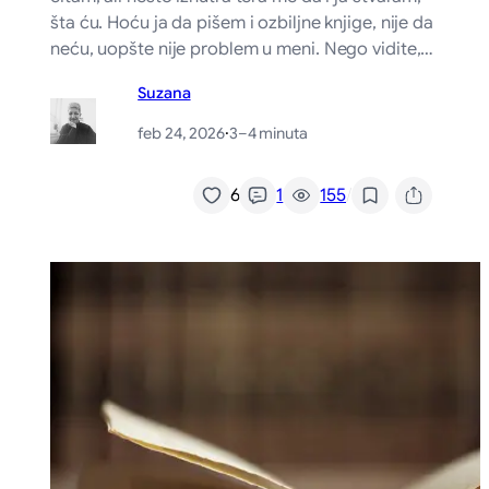
šta ću. Hoću ja da pišem i ozbiljne knjige, nije da
neću, uopšte nije problem u meni. Nego vidite,…
Suzana
feb 24, 2026
·
3–4 minuta
/
6
1
155