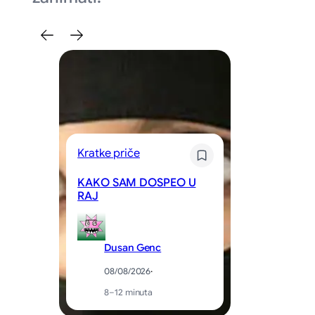
Kratke priče
Kr
KAKO SAM DOSPEO U
RAJ
St
Dusan Genc
08/08/2026
·
8–12 minuta