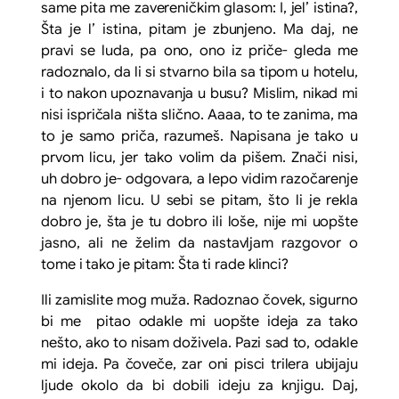
same pita me zavereničkim glasom: I, jel’ istina?,
Šta je l’ istina, pitam je zbunjeno. Ma daj, ne
pravi se luda, pa ono, ono iz priče- gleda me
radoznalo, da li si stvarno bila sa tipom u hotelu,
i to nakon upoznavanja u busu? Mislim, nikad mi
nisi ispričala ništa slično. Aaaa, to te zanima, ma
to je samo priča, razumeš. Napisana je tako u
prvom licu, jer tako volim da pišem. Znači nisi,
uh dobro je- odgovara, a lepo vidim razočarenje
na njenom licu. U sebi se pitam, što li je rekla
dobro je, šta je tu dobro ili loše, nije mi uopšte
jasno, ali ne želim da nastavljam razgovor o
tome i tako je pitam: Šta ti rade klinci?
Ili zamislite mog muža. Radoznao čovek, sigurno
bi me pitao odakle mi uopšte ideja za tako
nešto, ako to nisam doživela. Pazi sad to, odakle
mi ideja. Pa čoveče, zar oni pisci trilera ubijaju
ljude okolo da bi dobili ideju za knjigu. Daj,