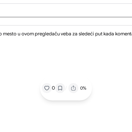
eb mesto u ovom pregledaču veba za sledeći put kada koment
/
0
0%