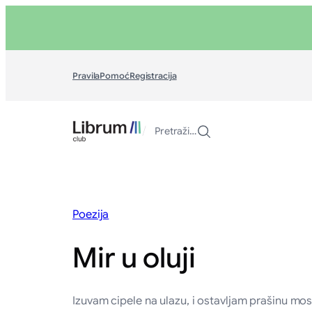
Skoči
na
sadržaj
Pravila
Pomoć
Registracija
/
Pretraži…
Poezija
Mir u oluji
Izuvam cipele na ulazu, i ostavljam prašinu most