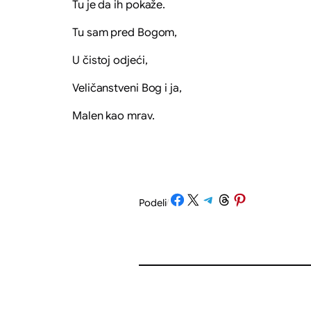
Tu je da ih pokaže.
Tu sam pred Bogom,
U čistoj odjeći,
Veličanstveni Bog i ja,
Malen kao mrav.
Share on Facebook
Share on X
Share on Telegram
Share on Threads
Share on Pinterest
Podeli
/