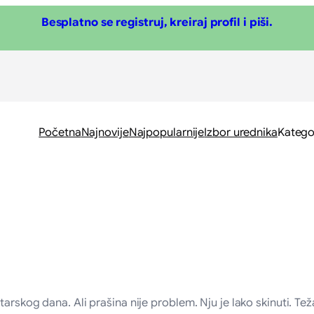
Besplatno se registruj, kreiraj profil i piši.
Početna
Najnovije
Najpopularnije
Izbor urednika
Katego
arskog dana. Ali prašina nije problem. Nju je lako skinuti. Tež