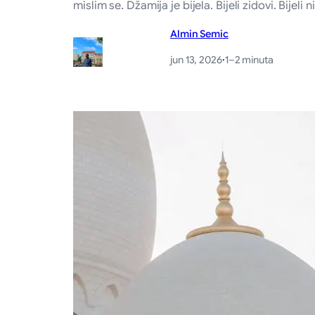
mislim se. Džamija je bijela. Bijeli zidovi. Bijeli
Almin Semic
jun 13, 2026
·
1–2 minuta