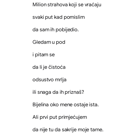
Milion strahova koji se vraćaju
svaki put kad pomislim
da sam ih pobijedio.
Gledam u pod
i pitam se
da li je čistoća
odsustvo mrlja
ili snaga da ih priznaš?
Bijelina oko mene ostaje ista.
Ali prvi put primjećujem
da nije tu da sakrije moje tame.