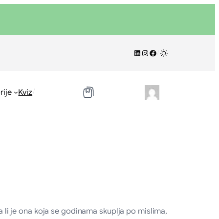
LinkedIn
Instagram
Facebook
/
/
rije
Kviz
a li je ona koja se godinama skuplja po mislima,