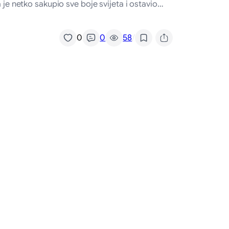
 da je netko sakupio sve boje svijeta i ostavio…
/
0
0
58