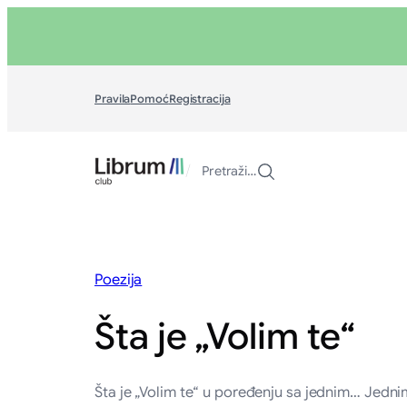
Skoči
na
sadržaj
Pravila
Pomoć
Registracija
/
Pretraži…
Poezija
Šta je „Volim te“
Šta je „Volim te“ u poređenju sa jednim… Jedn