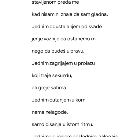
stavljenom preda me
kad nisam ni znala da sam gladna.
Jednim odustajanjem od svađe
jer je važnije da ostanemo mi
nego da budeš u pravu.
Jednim zagrljajem u prolazu
koji traje sekundu,
ali greje satima.
Jednim ćutanjem u kom
nema nelagode,
samo disanja u istom ritmu.
Jednim deljenjem poslednjeg zalogaja,