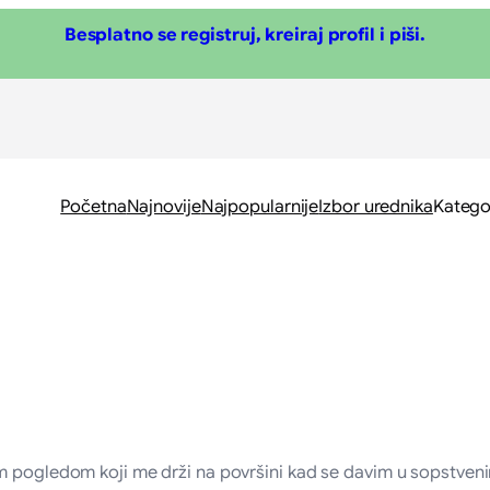
Besplatno se registruj, kreiraj profil i piši.
Početna
Najnovije
Najpopularnije
Izbor urednika
Katego
im pogledom koji me drži na površini kad se davim u sopstven