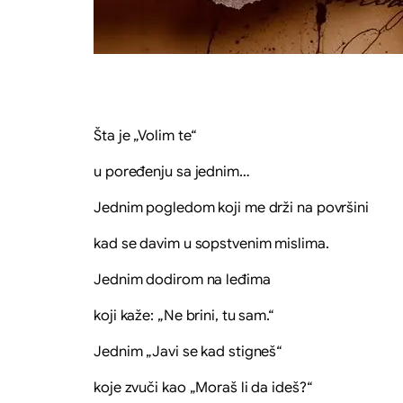
Šta je „Volim te“
u poređenju sa jednim…
Jednim pogledom koji me drži na površini
kad se davim u sopstvenim mislima.
Jednim dodirom na leđima
koji kaže: „Ne brini, tu sam.“
Jednim „Javi se kad stigneš“
koje zvuči kao „Moraš li da ideš?“