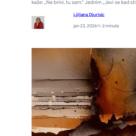
kaže: „Ne brini, tu sam.“ Jednim „Javi se kad s
Ljiljana Djurisic
jan 23, 2026
·
1–2 minuta