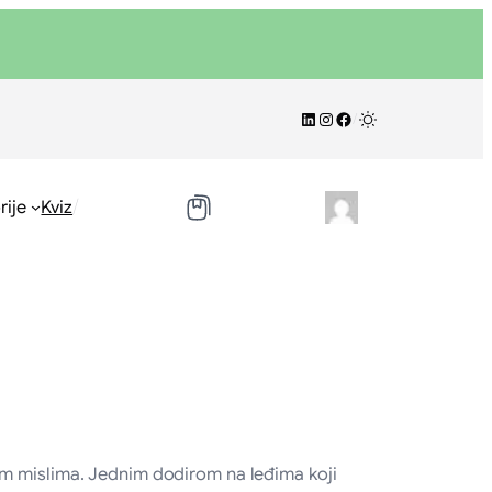
LinkedIn
Instagram
Facebook
/
/
rije
Kviz
im mislima. Jednim dodirom na leđima koji