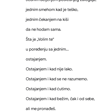
jednim smehom kad je teško,
jednim čekanjem na kiši
da ne hodam sama.
Šta je „Volim te“
u poređenju sa jednim…
ostajanjem.
Ostajanjem i kad nije lako.
Ostajanjem i kad se ne razumemo.
Ostajanjem i kad ćutimo.
Ostajanjem i kad bežim, čak i od sebe,
ali me pronađeš.