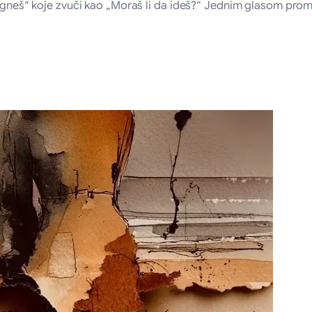
tigneš“ koje zvuči kao „Moraš li da ideš?“ Jednim glasom promu