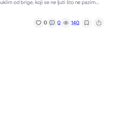
klim od brige, koji se ne ljuti što ne pazim…
/
0
0
140