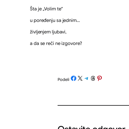
Šta je „Volim te“
u poređenju sa jednim…
življenjem ljubavi,
a da se reči ne izgovore?
Share on Facebook
Share on X
Share on Telegram
Share on Threads
Share on Pinterest
Podeli
/