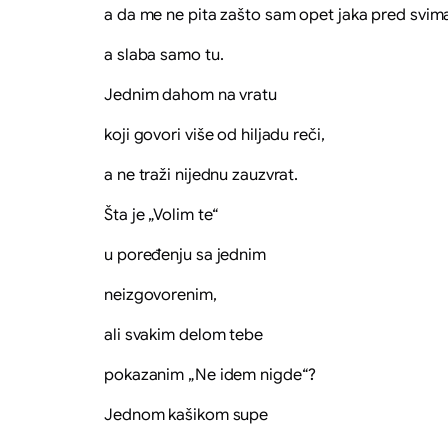
a da me ne pita zašto sam opet jaka pred svim
a slaba samo tu.
Jednim dahom na vratu
koji govori više od hiljadu reči,
a ne traži nijednu zauzvrat.
Šta je „Volim te“
u poređenju sa jednim
neizgovorenim,
ali svakim delom tebe
pokazanim „Ne idem nigde“?
Jednom kašikom supe