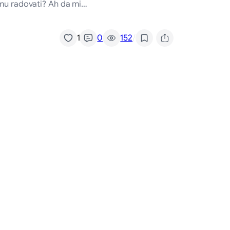
emu radovati? Ah da mi…
/
1
0
152