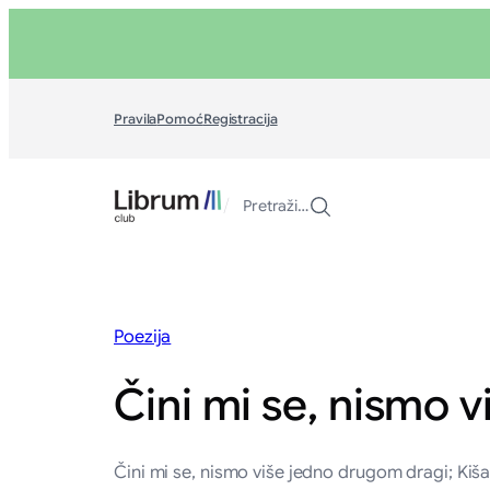
Skoči
na
sadržaj
Pravila
Pomoć
Registracija
/
Pretraži…
Poezija
Čini mi se, nismo 
Čini mi se, nismo više jedno drugom dragi; Kiša 