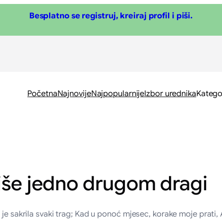
Besplatno se registruj, kreiraj profil i piši.
Početna
Najnovije
Najpopularnije
Izbor urednika
Katego
više jedno drugom dragi
je sakrila svaki trag; Kad u ponoć mjesec, korake moje prati, A