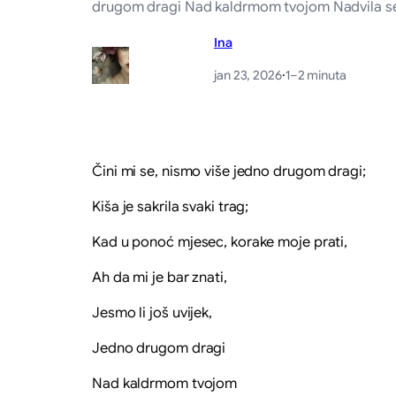
drugom dragi Nad kaldrmom tvojom Nadvila se ta
Ina
jan 23, 2026
·
1–2 minuta
Čini mi se, nismo više jedno drugom dragi;
Kiša je sakrila svaki trag;
Kad u ponoć mjesec, korake moje prati,
Ah da mi je bar znati,
Jesmo li još uvijek,
Jedno drugom dragi
Nad kaldrmom tvojom