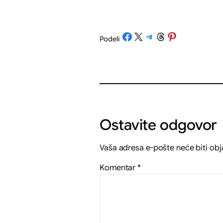
Share on Facebook
Share on X
Share on Telegram
Share on Threads
Share on Pinterest
Podeli
/
Ostavite odgovor
Vaša adresa e-pošte neće biti obj
Komentar
*