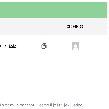
LinkedIn
Instagram
Facebook
/
/
rije
Kviz
h da mi je bar znati, Jesmo li još uvijek, Jedno