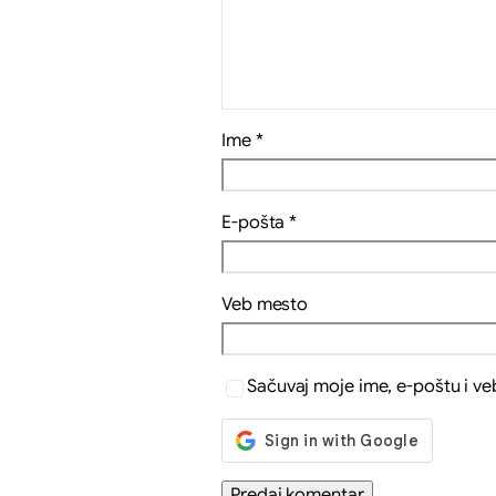
Ime
*
E-pošta
*
Veb mesto
Sačuvaj moje ime, e-poštu i v