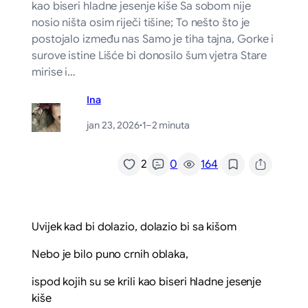
kao biseri hladne jesenje kiše Sa sobom nije
nosio ništa osim riječi tišine; To nešto što je
postojalo između nas Samo je tiha tajna, Gorke i
surove istine Lišće bi donosilo šum vjetra Stare
mirise i…
Ina
jan 23, 2026
·
1–2 minuta
/
2
0
164
Uvijek kad bi dolazio, dolazio bi sa kišom
Nebo je bilo puno crnih oblaka,
ispod kojih su se krili kao biseri hladne jesenje
kiše