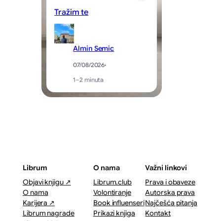
Tražim te
Sv
Almin Semic
07/08/2026
·
1–2 minuta
Librum
O nama
Važni linkovi
Objavi knjigu ↗
Librum.club
Prava i obaveze
O nama
Volontiranje
Autorska prava
Karijera ↗
Book influenseri
Najčešća pitanja
Librum nagrade
Prikazi knjiga
Kontakt