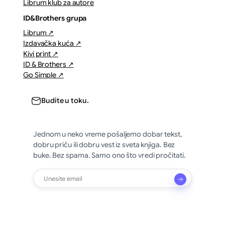
Librum klub za autore
ID&Brothers grupa
Librum ↗
Izdavačka kuća ↗
Kivi print ↗
ID & Brothers ↗
Go Simple ↗
Budite u toku.
Jednom u neko vreme pošaljemo dobar tekst,
dobru priču ili dobru vest iz sveta knjiga. Bez
buke. Bez spama. Samo ono što vredi pročitati.