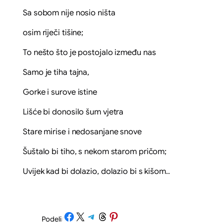
Sa sobom nije nosio ništa
osim riječi tišine;
To nešto što je postojalo između nas
Samo je tiha tajna,
Gorke i surove istine
Lišće bi donosilo šum vjetra
Stare mirise i nedosanjane snove
Šuštalo bi tiho, s nekom starom pričom;
Uvijek kad bi dolazio, dolazio bi s kišom..
Share on Facebook
Share on X
Share on Telegram
Share on Threads
Share on Pinterest
Podeli
/