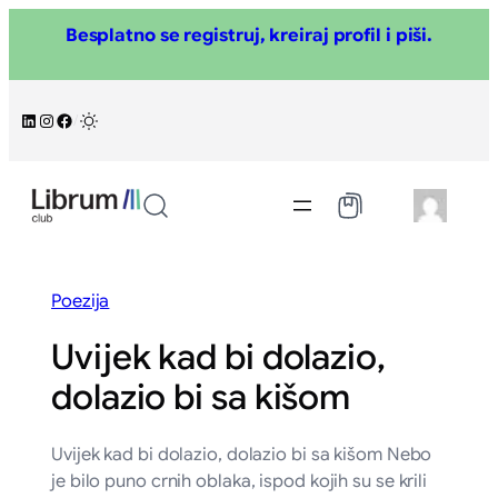
Skoči
Besplatno se registruj, kreiraj profil i piši.
na
sadržaj
LinkedIn
Instagram
Facebook
/
Poezija
Uvijek kad bi dolazio,
dolazio bi sa kišom
Uvijek kad bi dolazio, dolazio bi sa kišom Nebo
je bilo puno crnih oblaka, ispod kojih su se krili