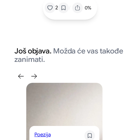
/
2
0%
Još objava.
Možda će vas takođe
zanimati.
Poezija
Kr