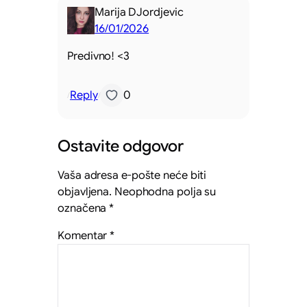
Marija DJordjevic
16/01/2026
Predivno! <3
Reply
0
/
/
Ostavite odgovor
Vaša adresa e-pošte neće biti
objavljena.
Neophodna polja su
označena
*
Komentar
*