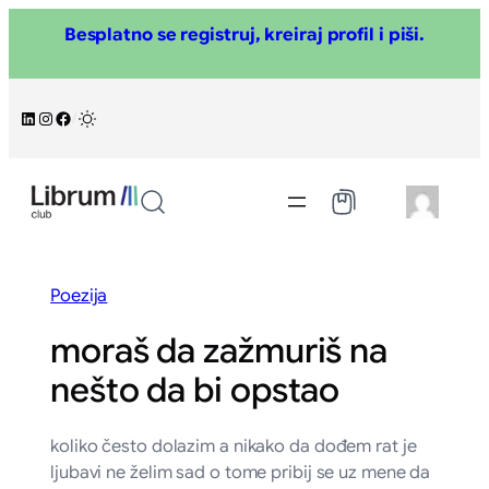
Skoči
Besplatno se registruj, kreiraj profil i piši.
na
sadržaj
LinkedIn
Instagram
Facebook
/
Poezija
moraš da zažmuriš na
nešto da bi opstao
koliko često dolazim a nikako da dođem rat je
ljubavi ne želim sad o tome pribij se uz mene da