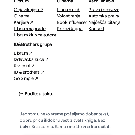
Librum
O nama
Važni linkovi
Objavi knjigu ↗
Librum.club
Prava i obaveze
O nama
Volontiranje
Autorska prava
Karijera ↗
Book influenseri
Najčešća pitanja
Librum nagrade
Prikazi knjiga
Kontakt
Librum klub za autore
ID&Brothers grupa
Librum ↗
Izdavačka kuća ↗
Kivi print ↗
ID & Brothers ↗
Go Simple ↗
Budite u toku.
Jednom u neko vreme pošaljemo dobar tekst,
dobru priču ili dobru vest iz sveta knjiga. Bez
buke. Bez spama. Samo ono što vredi pročitati.