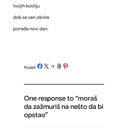
tvojih kostiju
dok se van okvira
porađa novi dan.
Share on Facebook
Share on X
Share on Telegram
Share on Threads
Share on Pinterest
Podeli
/
One response to “moraš
da zažmuriš na nešto da bi
opstao”