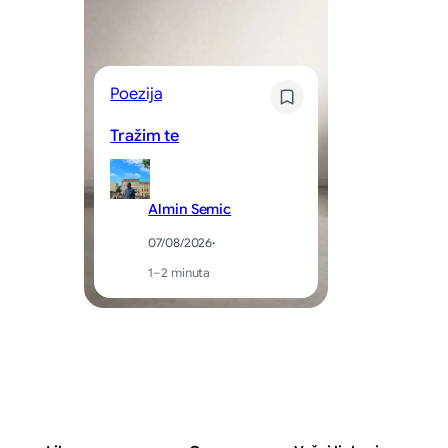
Poezija
Kr
Tražim te
Sv
Almin Semic
07/08/2026
·
1–2 minuta