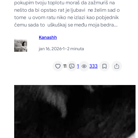
pokupim tvoju toplotu moraš da zažmuriš na
nešto da bi opstao rat je ljubavi ne želim sad o
tome u ovom ratu niko ne izlazi kao pobjednik
čemu sada to uškuškaj se među moja bedra…
Kanashh
jan 16, 2026
·
1–2 minuta
/
11
1
333