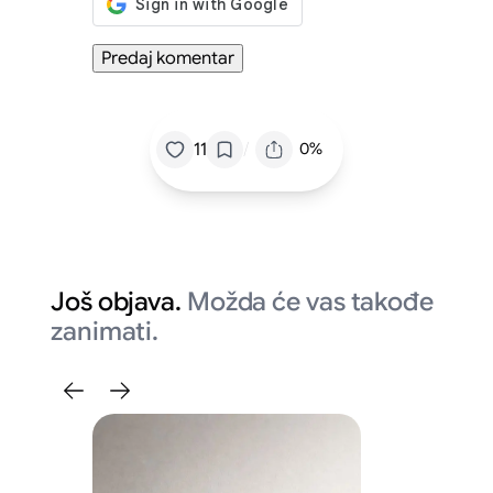
/
11
0%
Još objava.
Možda će vas takođe
zanimati.