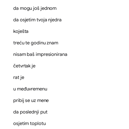
da mogu još jednom
da osjetim tvoja njedra
koješta
treću te godinu znam
nisam baš impresionirana
četvrtak je
rat je
u međuvremenu
pribij se uz mene
da poslednji put
osjetim toplotu