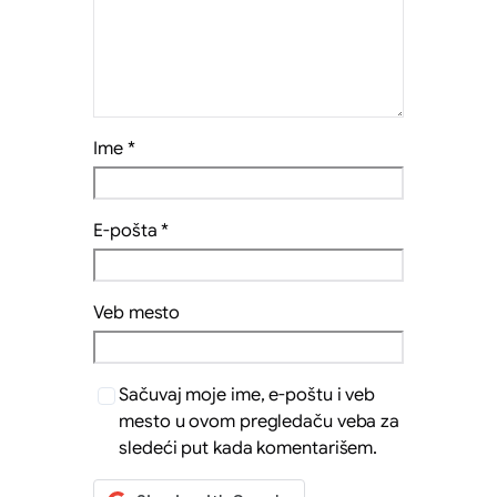
Ime
*
E-pošta
*
Veb mesto
Sačuvaj moje ime, e-poštu i veb
mesto u ovom pregledaču veba za
sledeći put kada komentarišem.