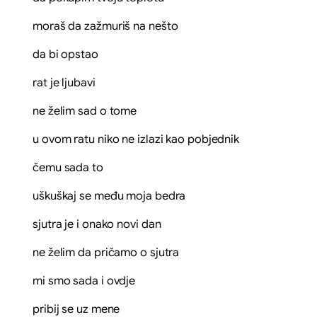
moraš da zažmuriš na nešto
da bi opstao
rat je ljubavi
ne želim sad o tome
u ovom ratu niko ne izlazi kao pobjednik
čemu sada to
uškuškaj se među moja bedra
sjutra je i onako novi dan
ne želim da pričamo o sjutra
mi smo sada i ovdje
pribij se uz mene