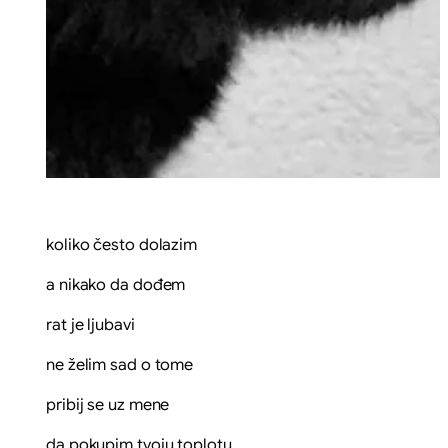
koliko često dolazim
a nikako da dođem
rat je ljubavi
ne želim sad o tome
pribij se uz mene
da pokupim tvoju toplotu