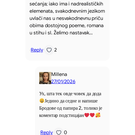
sećanja; iako ima i nadrealističkih
elemenata, svakodnevnim jezikom
uvlači nas u nesvakodnevnu priču
obima dostojnog poeme, romana
u stihu i sl. Želimo nastavak…
Reply
2
/
/
Millena
27/01/2026
Ух, шта тек овде човек да дода
Једино да седне и напише
Бродове од папира 2, толико је
коментар подстицајан
Reply
0
/
/