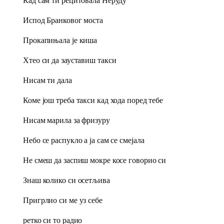
Кад сам ти рецитовала Неруду
Испод Бранковог моста
Прокапињала је киша
Хтео си да зауставиш такси
Нисам ти дала
Коме још треба такси кад хода поред тебе
Нисам марила за фризуру
Небо се распукло а ја сам се смејала
Не смеш да заспиш мокре косе говорио си
Знаш колико си осетљива
Пригрлио си ме уз себе
ретко си то радио