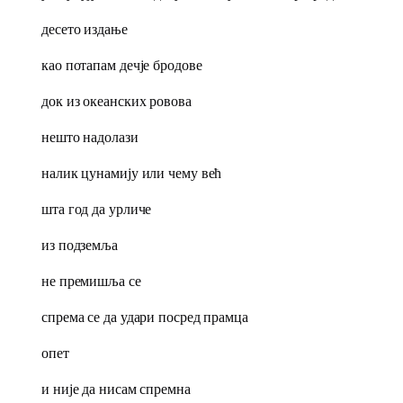
десето издање
као потапам дечје бродове
док из океанских ровова
нешто надолази
налик цунамију или чему већ
шта год да урличе
из подземља
не премишља се
спрема се да удари посред прамца
опет
и није да нисам спремна