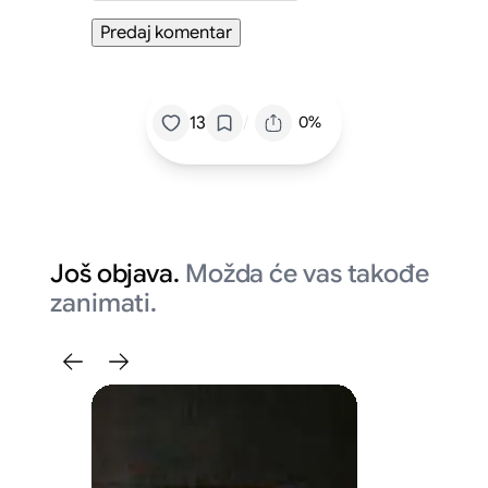
/
13
0%
Još objava.
Možda će vas takođe
zanimati.