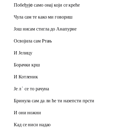
Побеђујe само онај који се креће
Чула сам те како ми говориш
Још нисам стигла до Анапурне
Освојила сам Ртањ
И Јелицу
Борачки крш
И Котленик
Је л` се то рачуна
Бринула сам да ли ће ти назепсти прсти
И они ножни
Кад се ниси надао