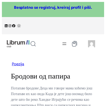
Skoči
Besplatno se registruj, kreiraj profil i piši.
na
sadržaj
LinkedIn
Instagram
Facebook
/
Poezija
Бродови од папира
Потапам бродове Деца ми говоре мама хоћемо још
Потапам их као онда Када је дете још ономад било
дете што би реко Хандке Играјући се речима као
циркузанткиња Што виси са циркуских висина и