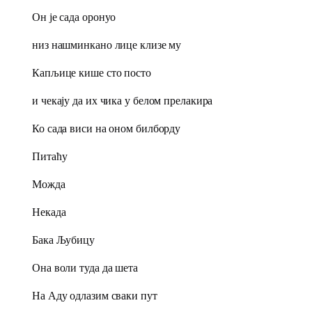
Он је сада оронуо
низ нашминкано лице клизе му
Капљице кише сто посто
и чекају да их чика у белом прелакира
Ко сада виси на оном билборду
Питаћу
Можда
Некада
Бака Љубицу
Она воли туда да шета
На Аду одлазим сваки пут