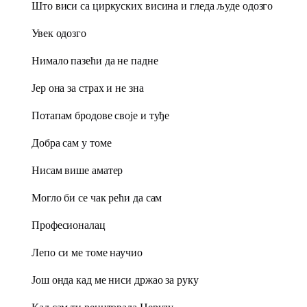
Што виси са циркуских висина и гледа људе одозго
Увек одозго
Нимало пазећи да не падне
Јер она за страх и не зна
Потапам бродове своје и туђе
Добра сам у томе
Нисам више аматер
Могло би се чак рећи да сам
Професионалац
Лепо си ме томе научио
Још онда кад ме ниси држао за руку