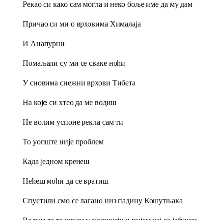
Рекао си како сам могла и неко боље име да му дам
Причао си ми о врховима Хималаја
И Анапурни
Помаљали су ми се сваке ноћи
У сновима снежни врхови Тибета
На којe си хтео да ме водиш
Не волим успоне рекла сам ти
То уопште није проблем
Када једном кренеш
Нећеш моћи да се вратиш
Спустили смо се лагано низ падину Кошутњака