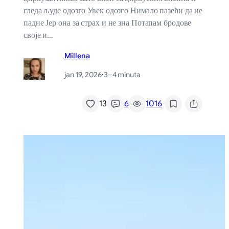
гледа људе одозго Увек одозго Нимало пазећи да не
падне Јер она за страх и не зна Потапам бродове
своје и…
Millena
jan 19, 2026
·
3–4 minuta
/
13
6
1016