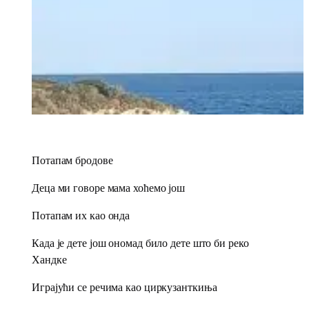
Потапам бродове
Деца ми говоре мама хоћемо још
Потапам их као онда
Када је дете још ономад било дете што би реко
Хандке
Играјући се речима као циркузанткиња