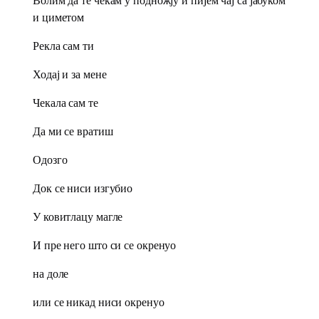
Волим да те чекам у подножју и пијем чај са јабуком
и циметом
Рекла сам ти
Ходај и за мене
Чекала сам те
Да ми се вратиш
Одозго
Док се ниси изгубио
У ковитлацу магле
И пре него што си се окренуо
на доле
или се никад ниси окренуо