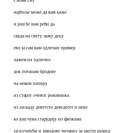
Своме сну
најбоље може да вам каже
и још ће вам рећи да
свуда на свету лажу децу
ево ја сам вам одличан пример
лажем их одлично
док потапам бродове
на неком папиру
из старог очевог роковника
из хиљаду деветсто деведесет и неке
ко још чува старудију по фиокама
укључујући и заводову читанку за шести разред