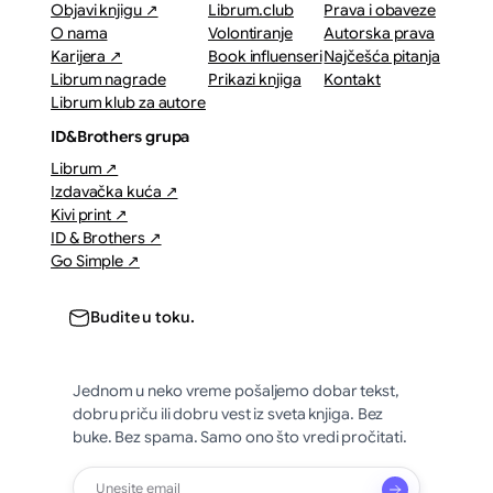
Objavi knjigu ↗
Librum.club
Prava i obaveze
O nama
Volontiranje
Autorska prava
Karijera ↗
Book influenseri
Najčešća pitanja
Librum nagrade
Prikazi knjiga
Kontakt
Librum klub za autore
ID&Brothers grupa
Librum ↗
Izdavačka kuća ↗
Kivi print ↗
ID & Brothers ↗
Go Simple ↗
Budite u toku.
Jednom u neko vreme pošaljemo dobar tekst,
dobru priču ili dobru vest iz sveta knjiga. Bez
buke. Bez spama. Samo ono što vredi pročitati.