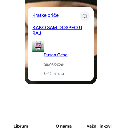
Kratke priče
Kr
KAKO SAM DOSPEO U
RAJ
St
Dusan Genc
08/08/2026
·
8–12 minuta
Librum
O nama
Važni linkovi