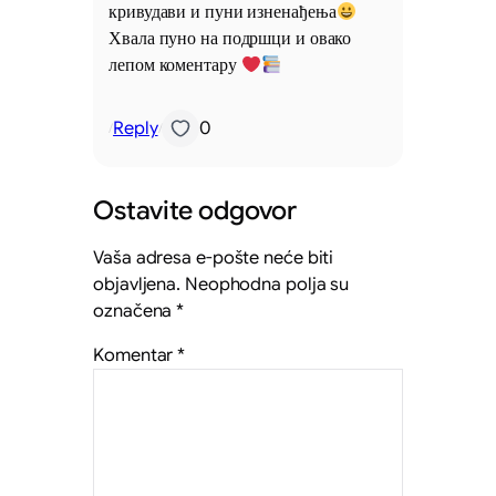
кривудави и пуни изненађења
Хвала пуно на подршци и овако
лепом коментару
Reply
0
/
/
Ostavite odgovor
Vaša adresa e-pošte neće biti
objavljena.
Neophodna polja su
označena
*
Komentar
*