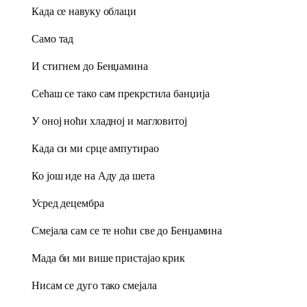
Када се навуку облаци
Само тад
И стигнем до Бенџамина
Сећаш се тако сам прекрстила банџија
У оној ноћи хладној и магловитој
Када си ми срце ампутирао
Ко још иде на Аду да шета
Усред децембра
Смејала сам се те ноћи све до Бенџамина
Мада би ми више пристајао крик
Нисам се дуго тако смејала