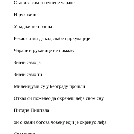
Ставила сам ти вунене чарапе
И рукавице
У задњи џеп ранца
Рекао си ми да код слабе циркулације
Чарапе и рукавице не помажу
Значи само ја
Значи само ти
Миленијуми су у Београду прошли
Откад си пожелео да окренеш леђа свом сну
Питајте Пиштала
он о казни богова човеку који је окренуо леђа