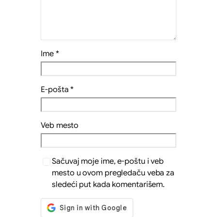
Ime
*
E-pošta
*
Veb mesto
Sačuvaj moje ime, e-poštu i veb
mesto u ovom pregledaču veba za
sledeći put kada komentarišem.