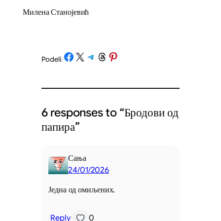
Милена Станојевић
Share on Facebook
Share on X
Share on Telegram
Share on Threads
Share on Pinterest
Podeli
/
6 responses to “Бродови од
папира”
Сања
24/01/2026
Једна од омиљених.
Reply
0
/
/