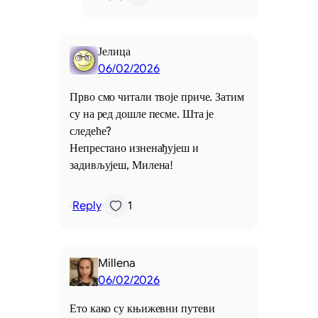
Јелица
06/02/2026
Прво смо читали твоје приче. Затим
су на ред дошле песме. Шта је
следеће?
Непрестано изненађујеш и
задивљујеш, Милена!
Reply
1
/
/
Millena
06/02/2026
Ето како су књижевни путеви