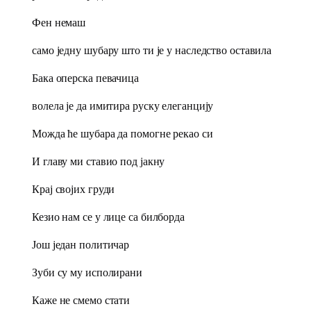
Фен немаш
само једну шубару што ти је у наследство оставила
Бака оперска певачица
волела је да имитира руску елеганцију
Можда ће шубара да помогне рекао си
И главу ми ставио под јакну
Крај својих груди
Кезио нам се у лице са билборда
Још један политичар
Зуби су му исполирани
Каже не смемо стати