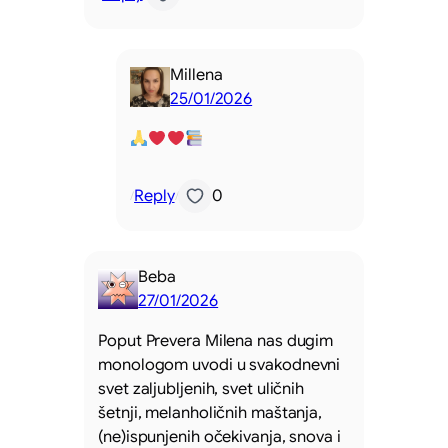
Millena
25/01/2026
Reply
0
/
/
Beba
27/01/2026
Poput Prevera Milena nas dugim
monologom uvodi u svakodnevni
svet zaljubljenih, svet uličnih
šetnji, melanholičnih maštanja,
(ne)ispunjenih očekivanja, snova i