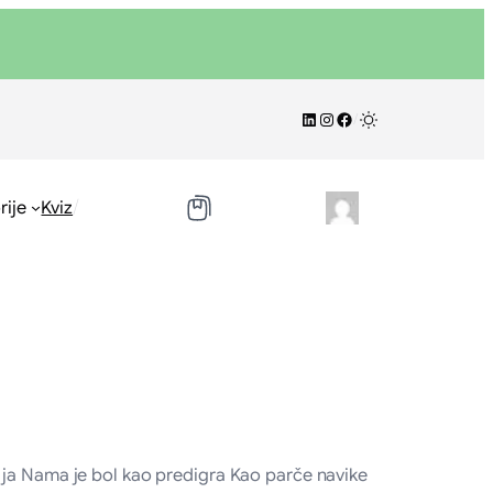
LinkedIn
Instagram
Facebook
/
/
rije
Kviz
 ja Nama je bol kao predigra Kao parče navike