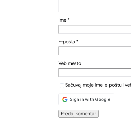
Ime
*
E-pošta
*
Veb mesto
Sačuvaj moje ime, e-poštu i v