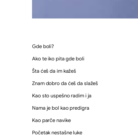
Gde boli?
Ako te iko pita gde boli
Šta ćeš da im kažeš
Znam dobro da ćeš da slažeš
Kao sto uspešno radim i ja
Nama je bol kao predigra
Kao parče navike
Početak nestašne luke