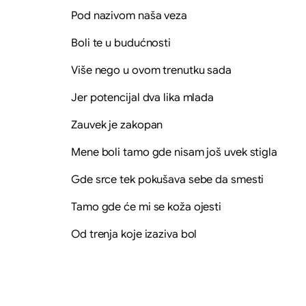
Pod nazivom naša veza
Boli te u budućnosti
Više nego u ovom trenutku sada
Jer potencijal dva lika mlada
Zauvek je zakopan
Mene boli tamo gde nisam još uvek stigla
Gde srce tek pokušava sebe da smesti
Tamo gde će mi se koža ojesti
Od trenja koje izaziva bol