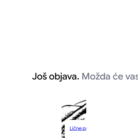
Još objava.
Možda će vas
Lične priče