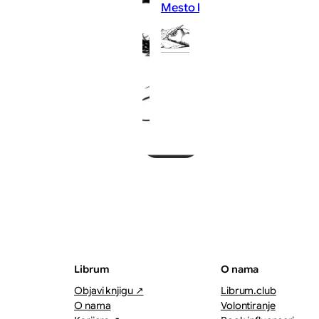
Mesto koje ne postoji, a ipak l
Dalibor
Ivanovic
07/08/2026
·
2–3 minuta
Librum
O nama
Objavi knjigu ↗
Librum.club
O nama
Volontiranje