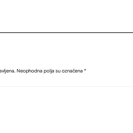
avljena.
Neophodna polja su označena
*