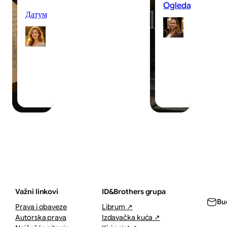
eči
Ogledalo
Датум
Ivan
Gordana
Alek
Kostic
05/0
06/08/2026
·
·
1–2 minuta
7–11 
Važni linkovi
ID&Brothers grupa
Bu
Prava i obaveze
Librum ↗
Autorska prava
Izdavačka kuća ↗