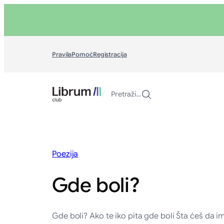
Skoči
na
sadržaj
Pravila
Pomoć
Registracija
/
Pretraži…
Poezija
Gde boli?
Gde boli? Ako te iko pita gde boli Šta ćeš da 