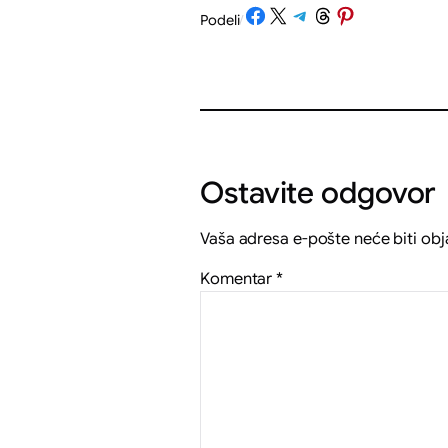
Share on Facebook
Share on X
Share on Telegram
Share on Threads
Share on Pinterest
Podeli
/
Ostavite odgovor
Vaša adresa e-pošte neće biti obj
Komentar
*