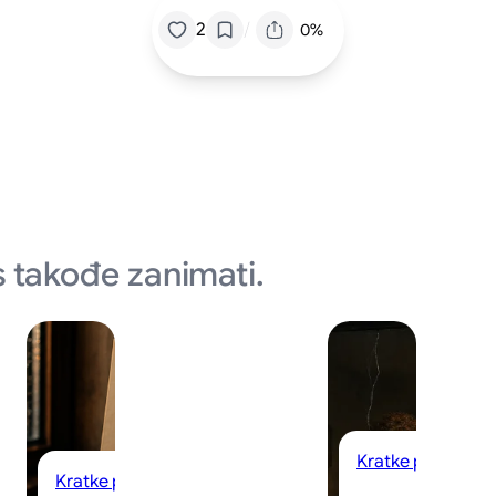
/
2
0%
 takođe zanimati.
Kratke priče
Kratke priče