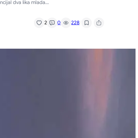
ncijal dva lika mlada…
/
2
0
228