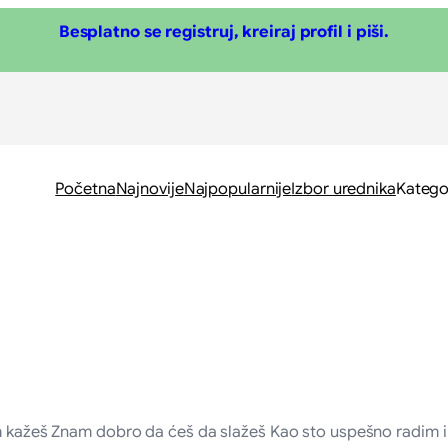
Besplatno se registruj, kreiraj profil i piši.
Početna
Najnovije
Najpopularnije
Izbor urednika
Katego
im kažeš Znam dobro da ćeš da slažeš Kao sto uspešno radim i