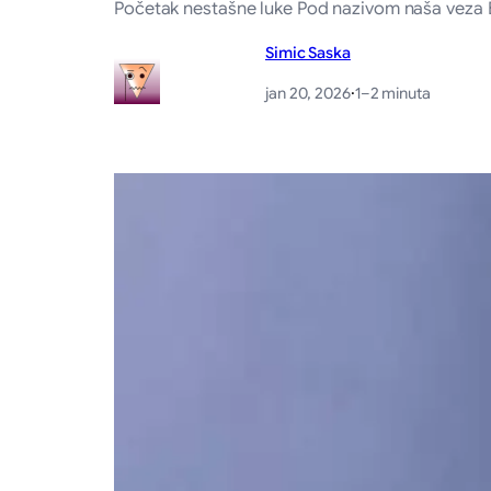
Početak nestašne luke Pod nazivom naša veza B
Simic Saska
jan 20, 2026
·
1–2 minuta