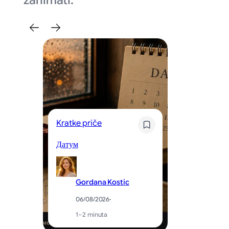
zanimati.
Kratke priče
Kr
Датум
Og
Gordana Kostic
06/08/2026
·
1–2 minuta