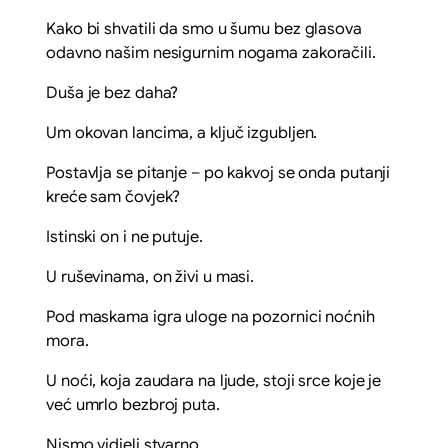
Kako bi shvatili da smo u šumu bez glasova
odavno našim nesigurnim nogama zakoračili.
Duša je bez daha?
Um okovan lancima, a ključ izgubljen.
Postavlja se pitanje – po kakvoj se onda putanji
kreće sam čovjek?
Istinski on i ne putuje.
U ruševinama, on živi u masi.
Pod maskama igra uloge na pozornici noćnih
mora.
U noći, koja zaudara na ljude, stoji srce koje je
već umrlo bezbroj puta.
Nismo vidjeli stvarno.