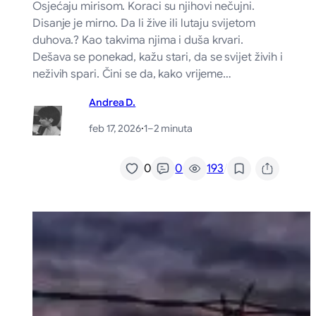
Osjećaju mirisom. Koraci su njihovi nečujni.
Disanje je mirno. Da li žive ili lutaju svijetom
duhova.? Kao takvima njima i duša krvari.
Dešava se ponekad, kažu stari, da se svijet živih i
neživih spari. Čini se da, kako vrijeme…
Andrea D.
feb 17, 2026
·
1–2 minuta
/
0
0
193