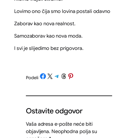
Lovimo ono čija smo lovina postali odavno
Zaborav kao nova realnost.
Samozaborav kao nova moda.
I svi je slijedimo bez prigovora.
Share on Facebook
Share on X
Share on Telegram
Share on Threads
Share on Pinterest
Podeli
/
Ostavite odgovor
Vaša adresa e-pošte neće biti
objavljena.
Neophodna polja su