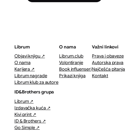
Librum
O nama
Važni linkovi
Objavi knjigu ↗
Librum.club
Prava i obaveze
O nama
Volontiranje
Autorska prava
Karijera ↗
Book influenseri
Najčešća pitanja
Librum nagrade
Prikazi knjiga
Kontakt
Librum klub za autore
ID&Brothers grupa
Librum ↗
Izdavačka kuća ↗
Kivi print ↗
ID & Brothers ↗
Go Simple ↗