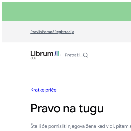
Skoči
na
sadržaj
Pravila
Pomoć
Registracija
/
Pretraži…
Kratke priče
Pravo na tugu
Šta li će pomisliti njegova žena kad vidi, pitam