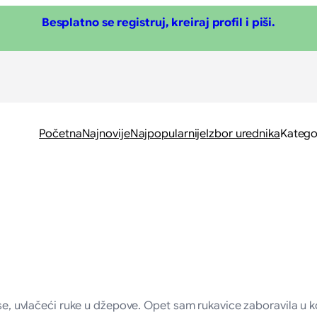
Besplatno se registruj, kreiraj profil i piši.
Početna
Najnovije
Najpopularnije
Izbor urednika
Katego
 se, uvlačeći ruke u džepove. Opet sam rukavice zaboravila u ko