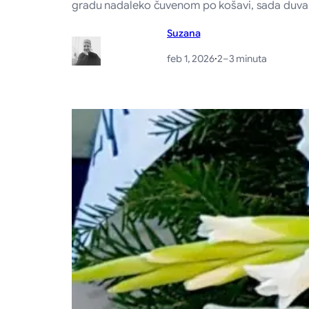
gradu nadaleko čuvenom po košavi, sada duva se
Suzana
feb 1, 2026
·
2–3 minuta