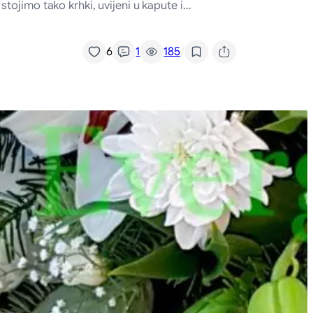
tojimo tako krhki, uvijeni u kapute i…
/
6
1
185