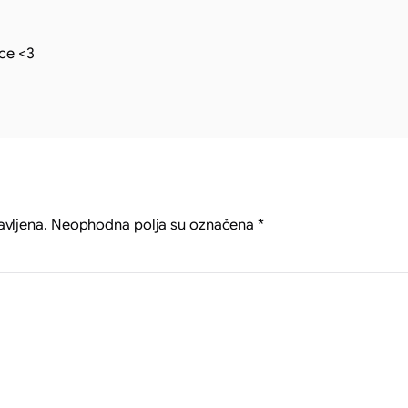
ce <3
avljena.
Neophodna polja su označena
*