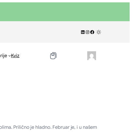
LinkedIn
Instagram
Facebook
/
/
rije
Kviz
lima. Prilično je hladno. Februar je, i u našem