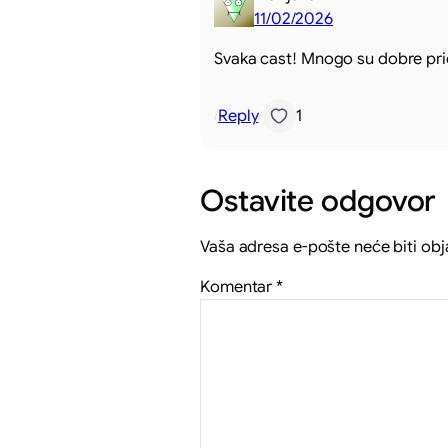
11/02/2026
Svaka cast! Mnogo su dobre pri
Reply
1
/
/
Ostavite odgovor
Vaša adresa e-pošte neće biti obj
Komentar
*