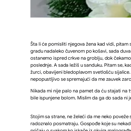
Šta li će pomisliti njegova žena kad vidi, pitam
gradu nadaleko čuvenom po košavi, sada duva sev
ostanemo ispred crkve na groblju, dok čekamo d
poslednje. A sada ležiš u sanduku. Pitam se, ka
žurci, obavijeni bledoplavom svetlošću sijalice
nepopustljivo se spremajući da me zauvek zaro
Nikada mi nije palo na pamet da ću stajati na tv
bile ispunjene bolom. Mislim da ga do sada ni jed
Stojim sa strane, ne želeći da me neko poveže 
radoznalo posmatraju. Gospođe koje su nekada 
pričaju o svakom ko iskače iz okvira malograđa