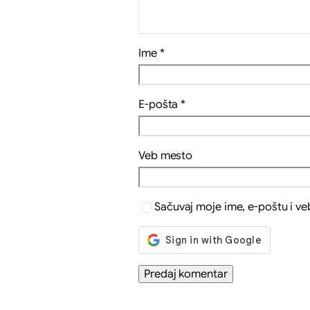
Ime
*
E-pošta
*
Veb mesto
Sačuvaj moje ime, e-poštu i v