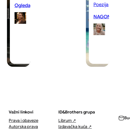
Poezija
Ogledalo
NAGON ZA PREŽ
Ivana
Aleksic
Nad
05/08/2026
05/0
·
·
1–2 
7–11 minuta
Važni linkovi
ID&Brothers grupa
Bu
Prava i obaveze
Librum ↗
Autorska prava
Izdavačka kuća ↗