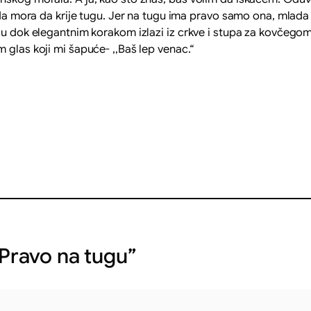
sada mora da krije tugu. Jer na tugu ima pravo samo ona, mlad
nju dok elegantnim korakom izlazi iz crkve i stupa za kovčego
 glas koji mi šapuće- ,,Baš lep venac.“
Pravo na tugu”