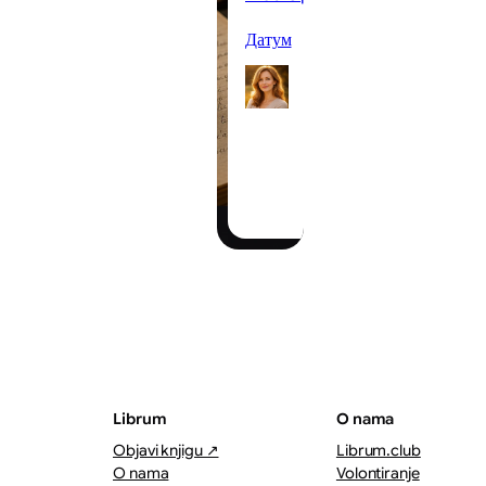
Датум
Gordana
Kostic
06/08/2026
·
1–2 minuta
Librum
O nama
Objavi knjigu ↗
Librum.club
O nama
Volontiranje