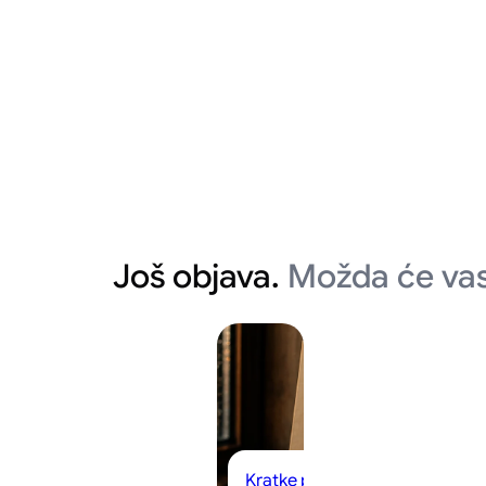
Još objava.
Možda će vas
Kratke priče