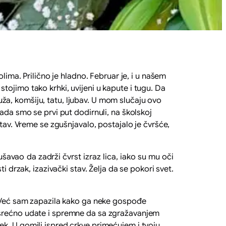
lima. Prilično je hladno. Februar je, i u našem
ojimo tako krhki, uvijeni u kapute i tugu. Da
a, komšiju, tatu, ljubav. U mom slučaju ovo
ada smo se prvi put dodirnuli, na školskoj
tav. Vreme se zgušnjavalo, postajalo je čvršće,
ušavao da zadrži čvrst izraz lica, iako su mu oči
i drzak, izazivački stav. Želja da se pokori svet.
“. Već sam zapazila kako ga neke gospođe
 srećno udate i spremne da sa zgražavanjem
k. U gomili ispred crkve primećujem i tvoju