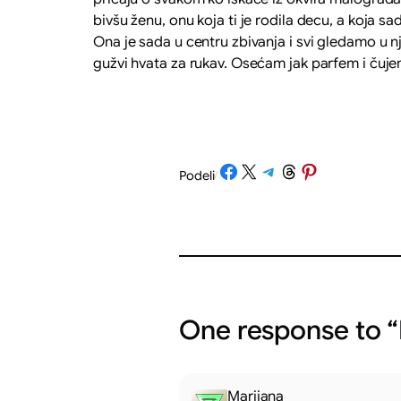
bivšu ženu, onu koja ti je rodila decu, a koja 
Ona je sada u centru zbivanja i svi gledamo u 
gužvi hvata za rukav. Osećam jak parfem i čujem
Share on Facebook
Share on X
Share on Telegram
Share on Threads
Share on Pinterest
Podeli
/
One response to “
Marijana