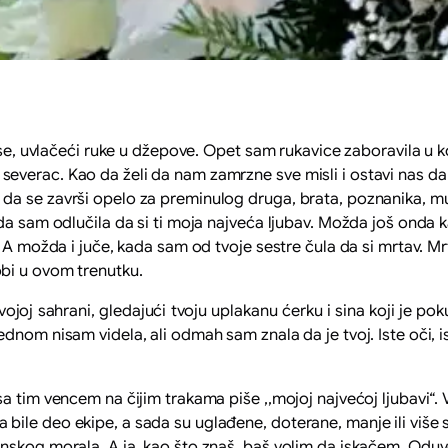
 se, uvlačeći ruke u džepove. Opet sam rukavice zaboravila u ko
erac. Kao da želi da nam zamrzne sve misli i ostavi nas da st
a se završi opelo za preminulog druga, brata, poznanika, muž
da sam odlučila da si ti moja najveća ljubav. Možda još onda k
. A možda i juče, kada sam od tvoje sestre čula da si mrtav. Mr
bi u ovom trenutku.
ojoj sahrani, gledajući tvoju uplakanu ćerku i sina koji je pok
nom nisam videla, ali odmah sam znala da je tvoj. Iste oči, ist
sa tim vencem na čijim trakama piše ,,mojoj najvećoj ljubavi
bile deo ekipe, a sada su uglađene, doterane, manje ili više
nskog morala. A ja, kao što znaš, baš volim da iskačem. Oduve