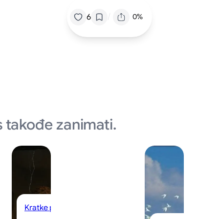
/
6
0%
 takođe zanimati.
Kratke priče